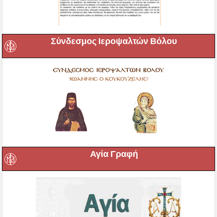
Σύνδεσμος Ιεροψαλτών Βόλου
Αγία Γραφή