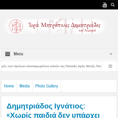
Menu
ηρωμένων κελιών της Παλαιάς Ιεράς Μονής Παναγίας Κάτω Ξενιάς
Δημητριά
ημητριάδος Ιγνάτιος: «Ας βάλουμε την Παναγία οδηγό στη ζωή μας» – 1η Αυγουστιά
Home
Media
Photo Gallery
Δημητριάδος Ιγνάτιος:
«Χωρίς παιδιά δεν υπάρχει