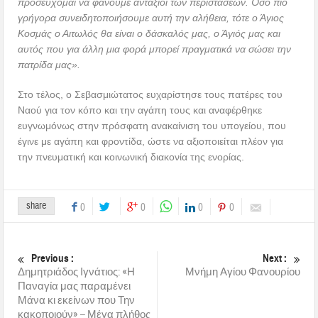
προσεύχομαι να φανούμε αντάξιοι των περιστάσεων. Όσο πιο
γρήγορα συνειδητοποιήσουμε αυτή την αλήθεια, τότε ο Άγιος
Κοσμάς ο Αιτωλός θα είναι ο δάσκαλός μας, ο Άγιός μας και
αυτός που για άλλη μια φορά μπορεί πραγματικά να σώσει την
πατρίδα μας».
Στο τέλος, ο Σεβασμιώτατος ευχαρίστησε τους πατέρες του
Ναού για τον κόπο και την αγάπη τους και αναφέρθηκε
ευγνωμόνως στην πρόσφατη ανακαίνιση του υπογείου, που
έγινε με αγάπη και φροντίδα, ώστε να αξιοποιείται πλέον για
την πνευματική και κοινωνική διακονία της ενορίας.
share
0
0
0
0
Previous :
Next :
Δημητριάδος Ιγνάτιος: «Η
Μνήμη Αγίου Φανουρίου
Παναγία μας παραμένει
Μάνα κι εκείνων που Την
κακοποιούν» – Μέγα πλήθος