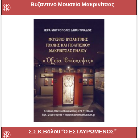
Βυζαντινό Μουσείο Μακρινίτσας
Σ.Σ.Κ.Βόλου “Ο ΕΣΤΑΥΡΩΜΕΝΟΣ”