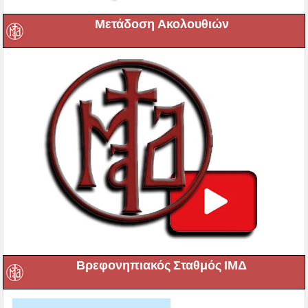
Μετάδοση Ακολουθιών
Βρεφονηπιακός Σταθμός ΙΜΔ