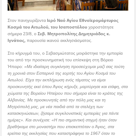
Στον πανηγυρίζοντα
Ιερό Ναό Αγίου Εθνοϊερομάρτυρος
Κοσμά του Αιτωλού, του Ισαποστόλου
χοροστάτησε
σήμερα 23/8, ο
Σεβ. Μητροπολίτης Δημητριάδος κ.
Ιγνάτιος,
παρουσία ικανού εκκλησιάσματος.
Στο κήρυγμά του, ο Σεβασμιώτατος μοιράστηκε την εμπειρία
του από την προσκυνηματική του επίσκεψη στη Βόρειο
Ήπειρο:
«Με ιδιαίτερη συγκίνηση προσεύχομαι μαζί σας τούτη
τη χρονιά στον Εσπερινό της εορτής του Αγίου Κοσμά του
Αιτωλού. Είχα την εκπλήρωση ενός τάματος να είμαι
προσκυνητής εκεί όπου Άγιος κήρυξε, μαρτύρησε και ετάφη, στα
χώματα της Βορείου Ηπείρου που σήμερα είναι το κράτος της
Αλβανίας. Με προσκυνητές από την πόλη μας και τη
Μητρόπολή μας, με νέα παιδιά από τα στελέχη των
κατασκηνώσεων, ζήσαμε συγκλονιστικές εμπειρίες για πέντε
ημέρες». Και συνέχισε: «Η πιο σημαντική στιγμή ήταν όταν
βρεθήκαμε στο μοναστήρι που επισκεπτόταν ο Άγιος, στα
ερείπια της εκκλησίας που καταστράφηκε το 1967 όταν το