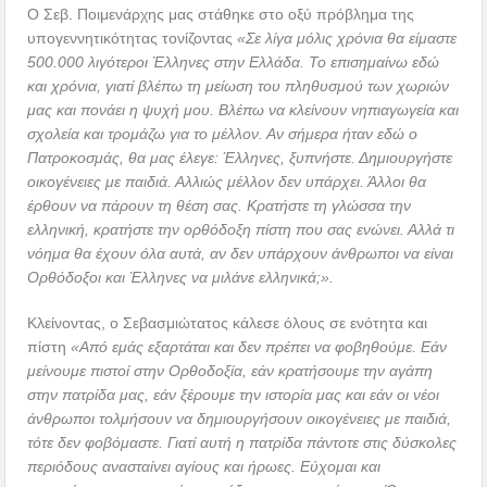
Ο Σεβ. Ποιμενάρχης μας στάθηκε στο οξύ πρόβλημα της
υπογεννητικότητας τονίζοντας
«Σε λίγα μόλις χρόνια θα είμαστε
500.000 λιγότεροι Έλληνες στην Ελλάδα. Το επισημαίνω εδώ
και χρόνια, γιατί βλέπω τη μείωση του πληθυσμού των χωριών
μας και πονάει η ψυχή μου. Βλέπω να κλείνουν νηπιαγωγεία και
σχολεία και τρομάζω για το μέλλον. Αν σήμερα ήταν εδώ ο
Πατροκοσμάς, θα μας έλεγε: Έλληνες, ξυπνήστε. Δημιουργήστε
οικογένειες με παιδιά. Αλλιώς μέλλον δεν υπάρχει. Άλλοι θα
έρθουν να πάρουν τη θέση σας. Κρατήστε τη γλώσσα την
ελληνική, κρατήστε την ορθόδοξη πίστη που σας ενώνει. Αλλά τι
νόημα θα έχουν όλα αυτά, αν δεν υπάρχουν άνθρωποι να είναι
Ορθόδοξοι και Έλληνες να μιλάνε ελληνικά;».
Κλείνοντας, ο Σεβασμιώτατος κάλεσε όλους σε ενότητα και
πίστη
«Από εμάς εξαρτάται και δεν πρέπει να φοβηθούμε. Εάν
μείνουμε πιστοί στην Ορθοδοξία, εάν κρατήσουμε την αγάπη
στην πατρίδα μας, εάν ξέρουμε την ιστορία μας και εάν οι νέοι
άνθρωποι τολμήσουν να δημιουργήσουν οικογένειες με παιδιά,
τότε δεν φοβόμαστε. Γιατί αυτή η πατρίδα πάντοτε στις δύσκολες
περιόδους ανασταίνει αγίους και ήρωες. Εύχομαι και