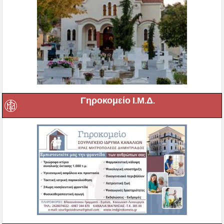
Γηροκομείο Ι.Μ.Δ.