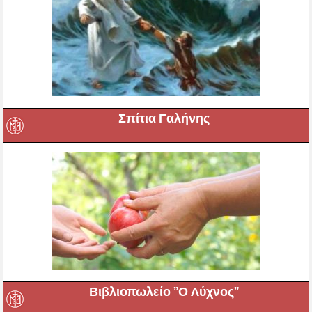
Σπίτια Γαλήνης
Βιβλιοπωλείο ”Ο Λύχνος”