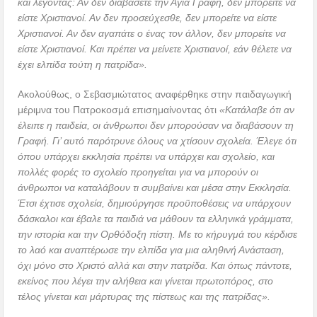
και λέγοντας: Αν δεν διαβάσετε την Αγία Γραφή, δεν μπορείτε να
είστε Χριστιανοί. Αν δεν προσεύχεσθε, δεν μπορείτε να είστε
Χριστιανοί. Αν δεν αγαπάτε ο ένας τον άλλον, δεν μπορείτε να
είστε Χριστιανοί. Και πρέπει να μείνετε Χριστιανοί, εάν θέλετε να
έχει ελπίδα τούτη η πατρίδα».
Ακολούθως, ο Σεβασμιώτατος αναφέρθηκε στην παιδαγωγική
μέριμνα του Πατροκοσμά επισημαίνοντας ότι
«Κατάλαβε ότι αν
έλειπε η παιδεία, οι άνθρωποι δεν μπορούσαν να διαβάσουν τη
Γραφή. Γι’ αυτό παρότρυνε όλους να χτίσουν σχολεία. Έλεγε ότι
όπου υπάρχει εκκλησία πρέπει να υπάρχει και σχολείο, και
πολλές φορές το σχολείο προηγείται για να μπορούν οι
άνθρωποι να καταλάβουν τι συμβαίνει και μέσα στην Εκκλησία.
Έτσι έχτισε σχολεία, δημιούργησε προϋποθέσεις να υπάρχουν
δάσκαλοι και έβαλε τα παιδιά να μάθουν τα ελληνικά γράμματα,
την ιστορία και την Ορθόδοξη πίστη. Με το κήρυγμά του κέρδισε
το λαό και αναπτέρωσε την ελπίδα για μια αληθινή Ανάσταση,
όχι μόνο στο Χριστό αλλά και στην πατρίδα. Και όπως πάντοτε,
εκείνος που λέγει την αλήθεια και γίνεται πρωτοπόρος, στο
τέλος γίνεται και μάρτυρας της πίστεως και της πατρίδας».