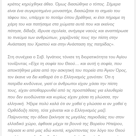
κράτος κηρύχθηκε άθεο. Όμως διασώθηκε ο τόπος. Σήμερα
είναι ένα συγκροτημένο μοναστήρι, διασώζεται το σημείο του
τάφου του, υπάρχει το ποτάμι όπου βρέθηκε, κι έτσι πήραμε τη
χάρη του και πατήσαμε στα χώματα αυτά που και εκείνος
πάτησε, δίδαξε, ίδρυσε σχολεία, ανήγειρε ναούς και αναπτέρωσε
το πνεύμα των ανθρώπων, χαρίζοντάς τους την πίστη στην
Ανάσταση του Χριστού και στην Ανάσταση της πατρίδας».
Στη συνέχεια ο Σεβ. Ιγνάτιος τόνισε τη διορατικότητα του Αγίου
τονίζοντας
«Είχε τη σοφία του Θεού… και αυτή η σοφία, που
αποκτήθηκε μέσα από την ασκητική του πορεία στο Άγιον Όρος,
τον έκανε να δει καθαρά ότι ο Ελληνισμός χανόταν. Ότι η
πατρίδα κινδύνευε, γιατί οι άνθρωποι είχαν χάσει την πίστη
τους, είχαν αποθαρρυνθεί από τις προσπάθειες για ελευθερία
που δεν ευοδώνεται και κυρίως είχαν χάσει τη γλώσσα, την
ελληνική. Ήξερε πολύ καλά ότι αν χαθεί η γλώσσα κι αν χαθεί η
Ορθόδοξη πίστη, τότε χάνεται και ο Ελληνισμός μαζί.
Παίρνοντας την άδεια ξεκίνησε τις μεγάλες περιοδείες του στον
ελλαδικό χώρο, έφθασε μέχρι τα βουνά της Βορείου Ηπείρου,
πέρασε κι από μας εδώ κοντά, κηρύττοντας τον λόγο του Θεού