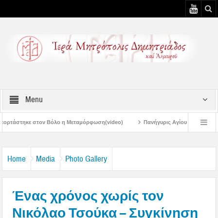
Menu
λο η Μεταμόρφωση(video)
Πανήγυρις Αγίου Καλλινίκου Μητροπολίτου Εδέσσης
Πανηγύρεις Μεταμορφώσεως – 4η Αυγουστιάτικη Παράκληση στην Μεταμό
Home
Media
Photo Gallery
Ένας χρόνος χωρίς τον
Νικόλαο Τσούκα – Συγκίνηση