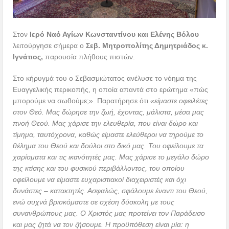
Στον
Ιερό Ναό Αγίων Κωνσταντίνου και Ελένης Βόλου
λειτούργησε σήμερα ο
Σεβ. Μητροπολίτης Δημητριάδος κ.
Ιγνάτιος,
παρουσία πλήθους πιστών.
Στο κήρυγμά του ο Σεβασμιώτατος ανέλυσε το νόημα της
Ευαγγελικής περικοπής, η οποία απαντά στο ερώτημα «πώς
μπορούμε να σωθούμε;». Παρατήρησε ότι
«είμαστε οφειλέτες
στον Θεό. Μας δώρησε την ζωή, έχοντας, μάλιστα, μέσα μας
πνοή Θεού. Μας χάρισε την ελευθερία, που είναι δώρο και
τίμημα, ταυτόχρονα, καθώς είμαστε ελεύθεροι να τηρούμε το
θέλημα του Θεού και δούλοι στο δικό μας. Του οφείλουμε τα
χαρίσματα και τις ικανότητές μας. Μας χάρισε το μεγάλο δώρο
της κτίσης και του φυσικού περιβάλλοντος, του οποίου
οφείλουμε να είμαστε ευχαριστιακοί διαχειριστές και όχι
δυνάστες – κατακτητές. Ασφαλώς, σφάλουμε έναντι του Θεού,
ενώ συχνά βρισκόμαστε σε σχέση δύσκολη με τους
συνανθρώπους μας. Ο Χριστός μας προτείνει τον Παράδεισο
και μας ζητά να τον ζήσουμε. Η προϋπόθεση είναι μία: η