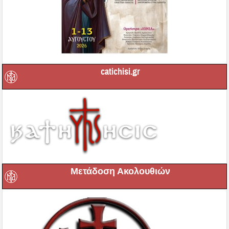
catichisi.gr
Μετάδοση Ακολουθιών