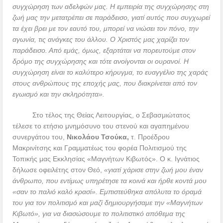
συγχώρηση των αδελφών μας. Η εμπειρία της συγχώρησης στη
ζωή μας την μετατρέπει σε παράδεισο, γιατί αυτός που συγχωρεί
τα έχει βρει με τον εαυτό του, μπορεί να νιώσει τον πόνο, την
αγωνία, τις ανάγκες του άλλου. Ο Χριστός μας χαρίζει τον
παράδεισο. Από εμάς, όμως, εξαρτάται να πορευτούμε στον
δρόμο της συγχώρησης και τότε ανοίγονται οι ουρανοί. Η
συγχώρηση είναι το καλύτερο κήρυγμα, το ευαγγέλιο της χαράς
στους ανθρώπους της εποχής μας, που διακρίνεται από τον
εγωισμό και την σκληρότητα».
Στο τέλος της Θείας Λειτουργίας, ο Σεβασμιώτατος
τέλεσε το ετήσιο μνημόσυνο του στενού και αγαπημένου
συνεργάτου του,
Νικολάου Τσούκα,
τ. Προέδρου
Μακρινίτσης και Γραμματέως του φορέα Πολιτισμού της
Τοπικής μας Εκκλησίας «Μαγνήτων Κιβωτός». Ο κ. Ιγνάτιος
δήλωσε οφειλέτης στον Θεό,
«γιατί χάρισε στην ζωή μου έναν
άνθρωπο, που εντίμως υπηρέτησε τα κοινά και ήρθε κοντά μου
«σαν το παλιό καλό κρασί». Εμπιστεύθηκα απόλυτα το όραμά
του για τον πολιτισμό και μαζί δημιουργήσαμε την «Μαγνήτων
Κιβωτό», για να διασώσουμε το πολιτιστικό απόθεμα της