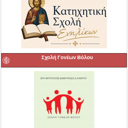
Σχολή Γονέων Βόλου