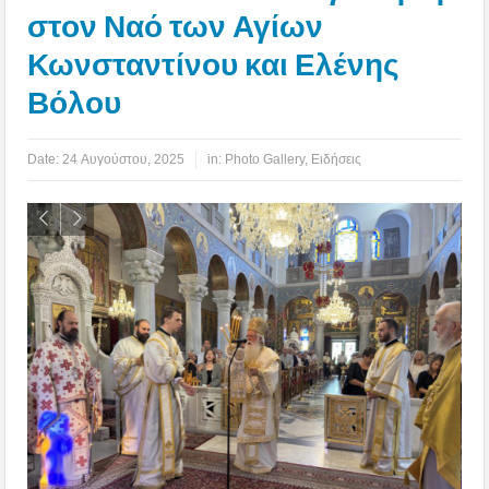
στον Ναό των Αγίων
Κωνσταντίνου και Ελένης
Βόλου
Date:
24 Αυγούστου, 2025
in:
Photo Gallery
,
Ειδήσεις