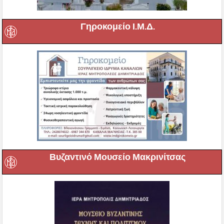
Γηροκομείο Ι.Μ.Δ.
Βυζαντινό Μουσείο Μακρινίτσας