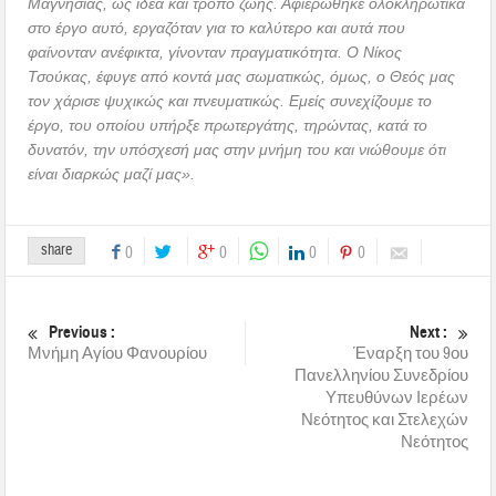
Μαγνησίας, ως ιδέα και τρόπο ζωής. Αφιερώθηκε ολοκληρωτικά
στο έργο αυτό, εργαζόταν για το καλύτερο και αυτά που
φαίνονταν ανέφικτα, γίνονταν πραγματικότητα. Ο Νίκος
Τσούκας, έφυγε από κοντά μας σωματικώς, όμως, ο Θεός μας
τον χάρισε ψυχικώς και πνευματικώς. Εμείς συνεχίζουμε το
έργο, του οποίου υπήρξε πρωτεργάτης, τηρώντας, κατά το
δυνατόν, την υπόσχεσή μας στην μνήμη του και νιώθουμε ότι
είναι διαρκώς μαζί μας».
share
0
0
0
0
Previous :
Next :
Μνήμη Αγίου Φανουρίου
Έναρξη του 9ου
Πανελληνίου Συνεδρίου
Υπευθύνων Ιερέων
Νεότητος και Στελεχών
Νεότητος