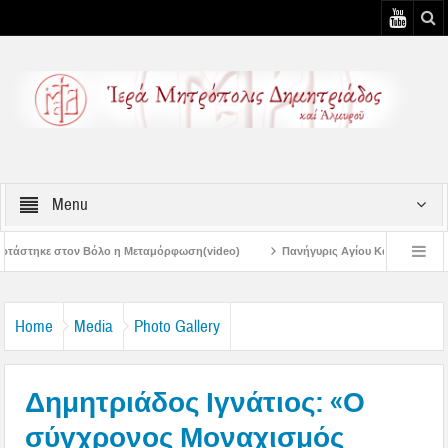
Menu
 Μεταμόρφωση(video)
Πανήγυρις Αγίου Καλλινίκου Μητροπολίτου Εδέσσης στ
Πανηγύρεις Μεταμορφώσεως – 4η Αυγουστιάτικη Παράκληση στην Μεταμόρφωσ
Home
Media
Photo Gallery
Δημητριάδος Ιγνάτιος: «Ο
σύγχρονος Μοναχισμός