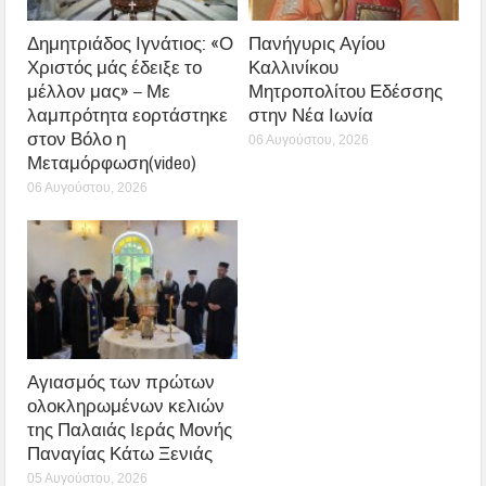
Δημητριάδος Ιγνάτιος: «Ο
Πανήγυρις Αγίου
Χριστός μάς έδειξε το
Καλλινίκου
μέλλον μας» – Με
Μητροπολίτου Εδέσσης
λαμπρότητα εορτάστηκε
στην Νέα Ιωνία
στον Βόλο η
06 Αυγούστου, 2026
Μεταμόρφωση(video)
06 Αυγούστου, 2026
Αγιασμός των πρώτων
ολοκληρωμένων κελιών
της Παλαιάς Ιεράς Μονής
Παναγίας Κάτω Ξενιάς
05 Αυγούστου, 2026