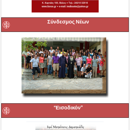
Σύνδεσμος Νέων
“Εισοδικόν”