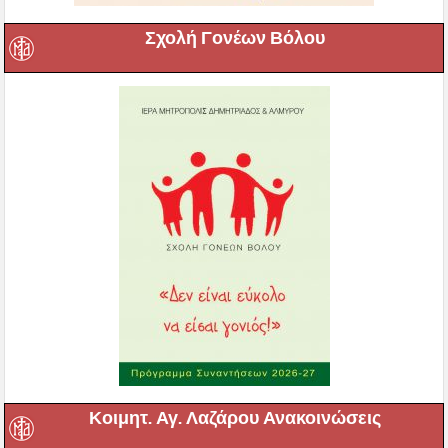
Σχολή Γονέων Βόλου
Κοιμητ. Αγ. Λαζάρου Ανακοινώσεις