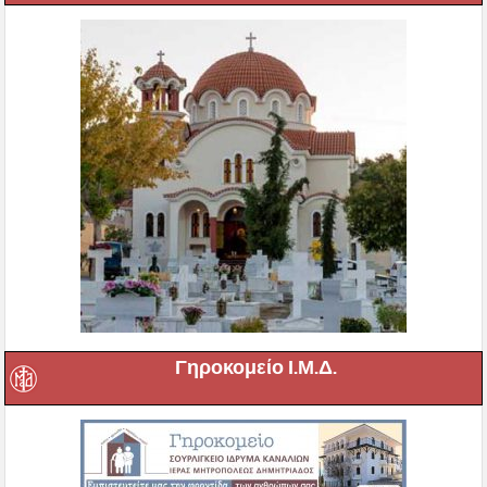
Γηροκομείο Ι.Μ.Δ.