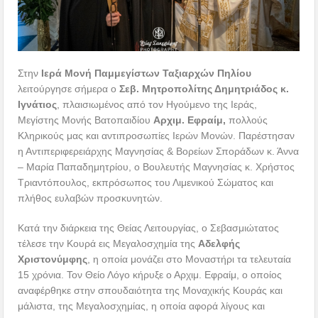
Στην
Ιερά Μονή Παμμεγίστων Ταξιαρχών Πηλίου
λειτούργησε σήμερα ο
Σεβ. Μητροπολίτης Δημητριάδος κ.
Ιγνάτιος
, πλαισιωμένος από τον Ηγούμενο της Ιεράς,
Μεγίστης Μονής Βατοπαιδίου
Αρχιμ. Εφραίμ,
πολλούς
Κληρικούς μας και αντιπροσωπίες Ιερών Μονών. Παρέστησαν
η Αντιπεριφερειάρχης Μαγνησίας & Βορείων Σποράδων κ. Άννα
– Μαρία Παπαδημητρίου, ο Βουλευτής Μαγνησίας κ. Χρήστος
Τριαντόπουλος, εκπρόσωπος του Λιμενικού Σώματος και
πλήθος ευλαβών προσκυνητών.
Κατά την διάρκεια της Θείας Λειτουργίας, ο Σεβασμιώτατος
τέλεσε την Κουρά εις Μεγαλοσχημία της
Αδελφής
Χριστονύμφης
, η οποία μονάζει στο Μοναστήρι τα τελευταία
15 χρόνια. Τον Θείο Λόγο κήρυξε ο Αρχιμ. Εφραίμ, ο οποίος
αναφέρθηκε στην σπουδαιότητα της Μοναχικής Κουράς και
μάλιστα, της Μεγαλοσχημίας, η οποία αφορά λίγους και