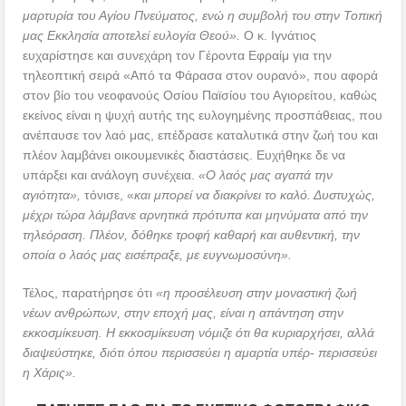
μαρτυρία του Αγίου Πνεύματος, ενώ η συμβολή του στην Τοπική
μας Εκκλησία αποτελεί ευλογία Θεού».
Ο κ. Ιγνάτιος
ευχαρίστησε και συνεχάρη τον Γέροντα Εφραίμ για την
τηλεοπτική σειρά «Από τα Φάρασα στον ουρανό», που αφορά
στον βίο του νεοφανούς Οσίου Παϊσίου του Αγιορείτου, καθώς
εκείνος είναι η ψυχή αυτής της ευλογημένης προσπάθειας, που
ανέπαυσε τον λαό μας, επέδρασε καταλυτικά στην ζωή του και
πλέον λαμβάνει οικουμενικές διαστάσεις. Ευχήθηκε δε να
υπάρξει και ανάλογη συνέχεια.
«Ο λαός μας αγαπά την
αγιότητα»,
τόνισε, «
και μπορεί να διακρίνει το καλό. Δυστυχώς,
μέχρι τώρα λάμβανε αρνητικά πρότυπα και μηνύματα από την
τηλεόραση. Πλέον, δόθηκε τροφή καθαρή και αυθεντική, την
οποία ο λαός μας εισέπραξε, με ευγνωμοσύνη».
Τέλος, παρατήρησε ότι
«η προσέλευση στην μοναστική ζωή
νέων ανθρώπων, στην εποχή μας, είναι η απάντηση στην
εκκοσμίκευση. Η εκκοσμίκευση νόμιζε ότι θα κυριαρχήσει, αλλά
διαψεύστηκε, διότι όπου περισσεύει η αμαρτία υπέρ- περισσεύει
η Χάρις».