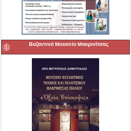
Βυζαντινό Μουσείο Μακρινίτσας