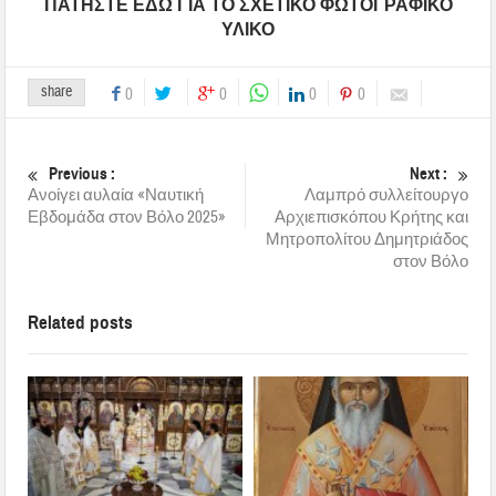
ΠΑ
ΤΗΣΤΕ ΕΔΩ ΓΙΑ ΤΟ ΣΧΕΤΙΚΟ ΦΩΤΟΓΡΑΦΙΚΟ
ΥΛΙΚΟ
share
0
0
0
0
Previous :
Next :
Ανοίγει αυλαία «Ναυτική
Λαμπρό συλλείτουργο
Εβδομάδα στον Βόλο 2025»
Αρχιεπισκόπου Κρήτης και
Μητροπολίτου Δημητριάδος
στον Βόλο
Related posts