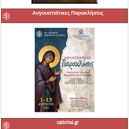
Αυγουστιάτικες Παρακλήσεις
catichisi.gr