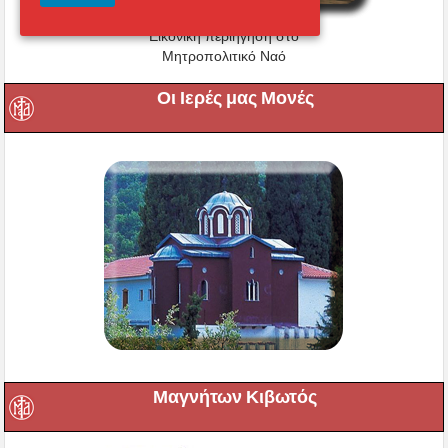
Εικονική περιήγηση στο
Μητροπολιτικό Ναό
Οι Ιερές μας Μονές
Μαγνήτων Κιβωτός