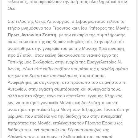
εκλεκτούς, που αφιερώνουν την ζωή τους ολοκληρωτικά στον
Θεό.
Στο τέλος της Θείας Λειτουργίας, ο Σεβασμιώτατος τέλεσε το
ετήσιο μνημόσυνο του Γέροντος και νέου Κτήτορος της Μονής
Πρωτ. Αντωνίου Ζούπη
, με την ευκαιρία της συμπλήρωσης
οκτώ ετών από της εις Κύριον εκδημίας του. Στην ομιλία του
αναφέρθηκε στην γνωριμία του με την Μοναχή Χριστονύμφη,
προ 27 ετών, όταν εκείνη διακονούσε το νεανικό έργο της
Τοπικής μας Εκκλησίας, στην ενορία της Ευαγγελιστρίας Ν.
Ιωνίας.
«Από τότε καθρεπτιζόταν στα μάτια της η μεγάλη αγάπη
της για τον Χριστό και την Εκκλησία»,
παρατήρησε.
Αναφέρθηκε, με συγκίνηση, στο πρόσωπο του αειμνήστου π.
Αντωνίου, στην αγαστή συμπόρευση και συνεργασία τους,
αλλά και στο εξέχον έργο που επετέλεσε, έγγαμος Κληρικός
ων, να συστήσει γυναικεία Μοναστική Αδελφότητα και να
αναστήσει την παλαιά Ιερά Μονή των Ταξιαρχών. Τόνισε δε την
μέριμνα, που επέδειξε για την διαδοχή του στην πνευματική
πατρότητα της Μονής, επιλέγοντας τον Γέροντα Εφραίμ ως
διάδοχό του.
«Η παρουσία του Γέροντα στην ζωή της
Αδελφότητας»
, επεσήμανε ο Σεβασμιώτατος,
«συνιστά