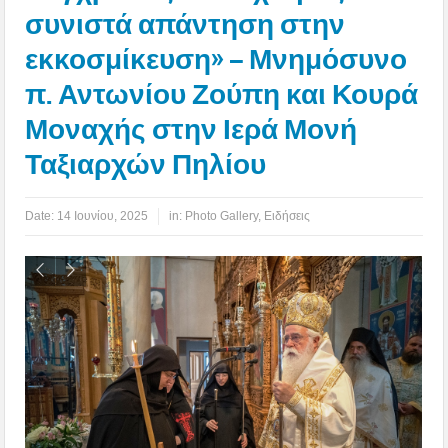
συνιστά απάντηση στην
εκκοσμίκευση» – Μνημόσυνο
π. Αντωνίου Ζούπη και Κουρά
Μοναχής στην Ιερά Μονή
Ταξιαρχών Πηλίου
Date:
14 Ιουνίου, 2025
in:
Photo Gallery
,
Ειδήσεις