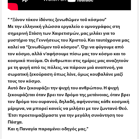
” “Ξένον τόκον ἰδόντες ξενωθῶμεν τοῦ κόσμου”
Με την ελληνική γλώσσα εργαλείο ο υμνογράφος στη
σημερινή Στάση των Χαιρετισμών, μας μιλάει για το
μυστήριο της Γεννήσεως του Χριστού. Και ταυτόχρονα μας
καλεί να “ξενωθῶμεν τοῦ κόσμου”. Όχι να φύγουμε από
τον κόσμο, αλλά ν’αφήσουμε πίσω μας τον κόσμο και το
κοσμικό πνεύμα. Οι άνθρωποι στις ημέρες μας αναζητούν
με τη φυγή από τις πόλεις, να πάρουν μιά αναπνοή, για
σωματική ξεκούραση όπως λένε, όμως κουβαλάνε μαζί
τους τον κόσμο.
Αυτό δεν ξεκουράζει την ψυχή του ανθρώπου. Η ψυχή
ξεκουράζεται όταν βρει τον δρόμο της μετάνοιας, όταν βρει
τον δρόμο του ουρανού, δηλαδή, αφήνοντας κάθε κοσμική
μέριμνα, να μπορεί κανείς να μιλήσει με τον ζωντανό Θεό.
Έτσι προετοιμαζόμαστε για την μεγάλη συνάντηση του
Πάσχα.
Και η Παναγία παραμένει οδηγός μας.”