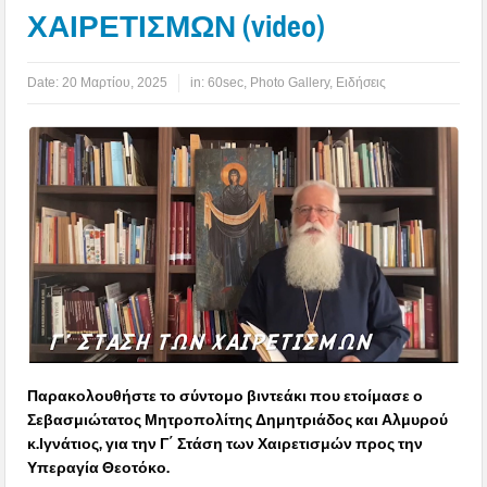
ΧΑΙΡΕΤΙΣΜΩΝ (video)
Date:
20 Μαρτίου, 2025
in:
60sec
,
Photo Gallery
,
Ειδήσεις
Παρακολουθήστε το σύντομο βιντεάκι που ετοίμασε ο
Σεβασμιώτατος Μητροπολίτης Δημητριάδος και Αλμυρού
κ.Ιγνάτιος, για την Γ΄ Στάση των Χαιρετισμών προς την
Υπεραγία Θεοτόκο.