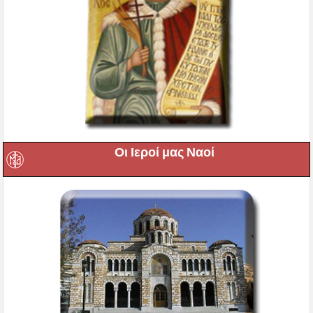
Οι Ιεροί μας Ναοί