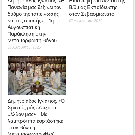
Δημητριάδος Ιγνάτιος: «Η
Επίσκεψη του Δ/ντού της
Παναγία μας δείχνει τον
Β/θμιας Εκπαίδευσης
δρόμο της ταπείνωσης
στον Σεβασμιώτατο
και της σιωπής» – 4η
07 Αυγούστου, 2026
Αυγουστιάτικη
Παράκληση στην
Μεταμόρφωση Βόλου
07 Αυγούστου, 2026
Δημητριάδος Ιγνάτιος: «Ο
Χριστός μάς έδειξε το
μέλλον μας» – Με
λαμπρότητα εορτάστηκε
στον Βόλο η
Μεταμόρφωση(video)