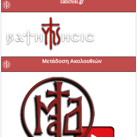
catichisi.gr
Μετάδοση Ακολουθιών