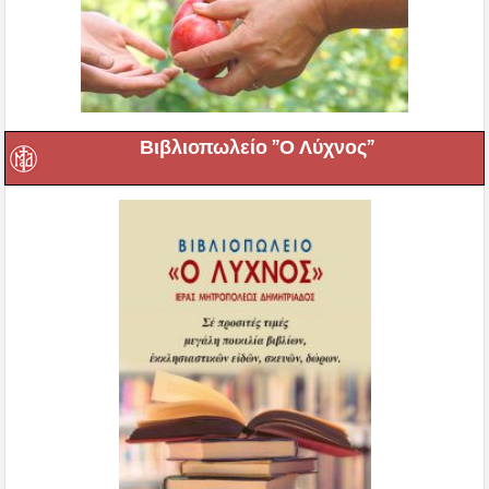
Βιβλιοπωλείο ”Ο Λύχνος”