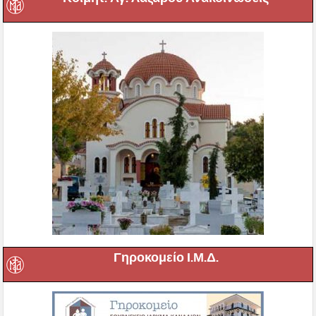
Γηροκομείο Ι.Μ.Δ.