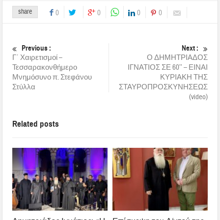
share
0
0
0
0
Previous :
Next :
Γ΄ Χαιρετισμοί –
Ο ΔΗΜΗΤΡΙΑΔΟΣ
Τεσσαρακονθήμερο
ΙΓΝΑΤΙΟΣ ΣΕ 60’’ – ΕΙΝΑΙ
Μνημόσυνο π. Στεφάνου
ΚΥΡΙΑΚΗ ΤΗΣ
Στύλλα
ΣΤΑΥΡΟΠΡΟΣΚΥΝΗΣΕΩΣ
(video)
Related posts