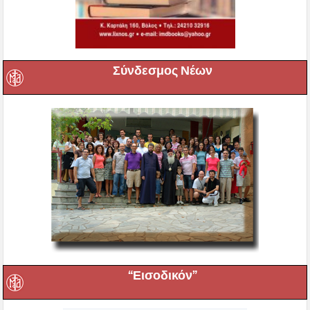
Σύνδεσμος Νέων
“Εισοδικόν”