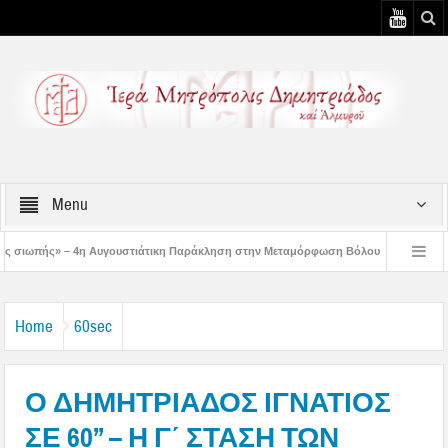
Menu
υστιάτικη Παράκληση στην Μεταμόρφωση Βόλου
Επίσκεψη του Δ/ντού της Β/θ
3η Αυγουστιάτικη Παράκληση στον Άγιο Γεώργιο Νηλείας
Δημητριάδος Ιγνάτι
Home
60sec
Ο ΔΗΜΗΤΡΙΑΔΟΣ ΙΓΝΑΤΙΟΣ
ΣΕ 60’’ – Η Γ΄ ΣΤΑΣΗ ΤΩΝ