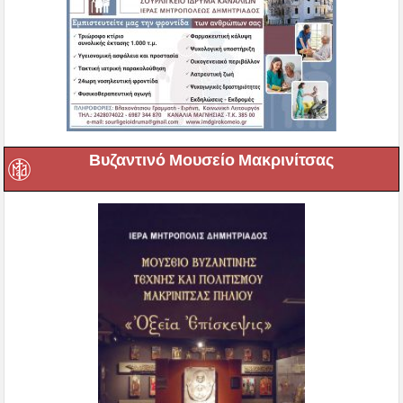
Βυζαντινό Μουσείο Μακρινίτσας