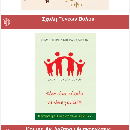
Σχολή Γονέων Βόλου
Κοιμητ. Αγ. Λαζάρου Ανακοινώσεις