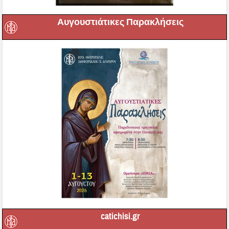
Αυγουστιάτικες Παρακλήσεις
catichisi.gr