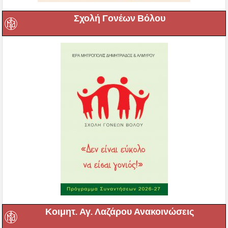
Σχολή Γονέων Βόλου
Κοιμητ. Αγ. Λαζάρου Ανακοινώσεις