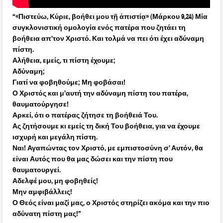
“«Πιστεύω, Κύριε, βοήθει μου τῇ ἀπιστίᾳ» (Μάρκου 9,24) Μία
συγκλονιστική ομολογία ενός πατέρα που ζητάει τη
βοήθεια απ’τον Χριστό. Και τολμά να πει ότι έχει αδύναμη
πίστη.
Αλήθεια, εμείς, τι πίστη έχουμε;
Αδύναμη;
Γιατί να φοβηθούμε; Μη φοβάσαι!
Ο Χριστός και μ’αυτή την αδύναμη πίστη του πατέρα,
θαυματούργησε!
Αρκεί, ότι ο πατέρας ζήτησε τη βοήθειά Του.
Ας ζητήσουμε κι εμείς τη δική Του βοήθεια, για να έχουμε
ισχυρή και μεγάλη πίστη.
Ναι! Αγαπώντας τον Χριστό, με εμπιστοσύνη σ’ Αυτόν, θα
είναι Αυτός που θα μας δώσει και την πίστη που
θαυματουργεί.
Αδελφέ μου, μη φοβηθείς!
Μην αμφιβάλλεις!
Ο Θεός είναι μαζί μας, ο Χριστός στηρίζει ακόμα και την πιο
αδύνατη πίστη μας!”