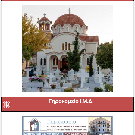
Γηροκομείο Ι.Μ.Δ.