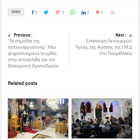
share
0
0
0
0
Previous :
Next :
“Τα σημάδια της
Επίσκεψη Λειτουργών
ταπεινοφροσύνης”: Νέο
Υγείας της Αγάπης της Ι.Μ.Δ
ψηφιοποιημένο τευχίδιο,
στο Πουρί(Video)
στην ιστοσελίδα για τον
Μακαριστό Χριστόδουλο
Related posts