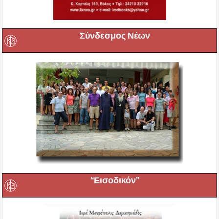
Σύνδεσμος Νέων
“Εισοδικόν”