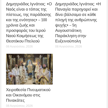
Δημητριάδος Ιγνάτιος: «Ο
Δημητριάδος Ιγνάτιος: «Η
Ναός είναι ο τόπος της
Παναγία παρηγορεί και
πίστεως, της παράδοσης
δίνει βάλσαμο σε κάθε
και της ενότητας» – 100
πληγή της ανθρώπινης
χρόνια ζωής και
ψυχής» – 5η
προσφοράς του Ιερού
Αυγουστιάτικη
Ναού Κοιμήσεως της
Παράκληση στην
Θεοτόκου Πτελεού
Ευξεινούπολη
08 Αυγούστου, 2026
08 Αυγούστου, 2026
Χειροθεσία Πνευματικού
και Οικονόμου στις
Πινακάτες
08 Αυγούστου, 2026