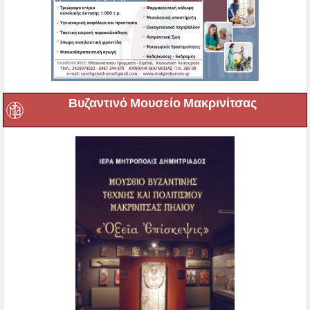
Βυζαντινό Μουσείο Μακρινίτσας