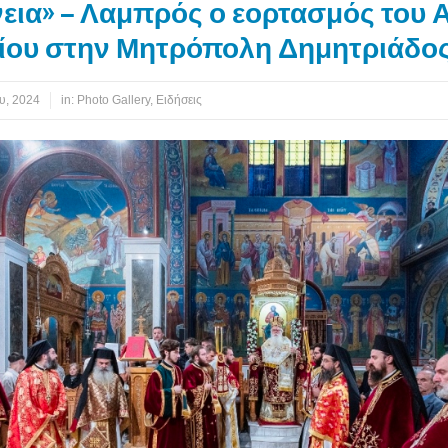
εια» – Λαμπρός ο εορτασμός του 
ίου στην Μητρόπολη Δημητριάδο
υ, 2024
in:
Photo Gallery
,
Ειδήσεις