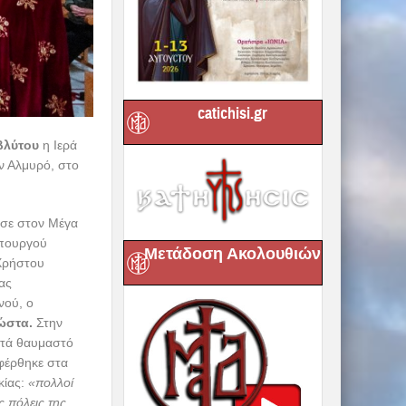
catichisi.gr
Μετάδοση Ακολουθιών