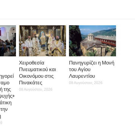
ι της Ιερωσύνης, γίνονται διάδοχοι του Αγίου Δημητρίου, κρατούν ζωντα
μαρτυρήσουν την Αλήθεια… Είναι καιρός να επιστρέψουμε στις αληθινές μ
διά μας την ελπίδα για ένα καλύτερο μέλλον…».
τάνευση της Ιεράς Εικόνος και του Ιερού Λειψάνου του Αγίου Δημητρί
ό τους ήχους της σπουδαίας, νεανικής φιλαρμονικής του Ιερού Ναού Αγ
ρτής, ο Σεβασμιώτατος λειτούργησε στον πανηγυρίζοντα
Ιερό Ναό Αγί
α της Αντιπεριφερειάρχου Μαγνησίας και Βορείων Σποράδων κ. Άννας
και μεγάλου πλήθους πιστών. Τον Θείο Λόγο κήρυξε ο Πρωτοσύγκελλος
ρχιμ. Μάξιμος Παπαϊωάννου.
Στο τέλος της Θείας Λειτουργίας ο κ. Ιγ
ς ενορίας και κάλεσε τους γονείς να δώσουν στα παιδιά τους το μεγαλύ
πη και ενότητα:
«Είναι το δώρο που συντηρεί μία άλλη πατρίδα, που κρα
ενότητας και είναι η ελπίδα για το μέλλον».
0
0
0