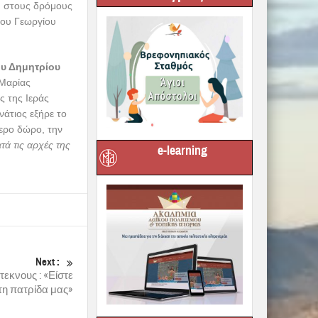
ώστα.
Στην
κατά θαυμαστό
αφέρθηκε στα
κίας:
«πολλοί
 πόλεις της
ρέπει ν’
ένειες, που δεν
μένως και τις
δυνα σκουπίδια
που τα
e-learning
ει με την εικόνα
 στην Εκκλησία.
 η συγκροτημένη
χουν φωνή και
ινής έννοιας της
ια, με αξίες,
δόξα της Ελλάδας
ηκε η χώρα. Σαν
ία,
Αυτά τα παιδιά
και κάποια απ’