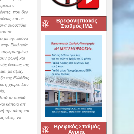
Βρεφονηπιακός
Σταθμός ΙΜΔ
βλύτου
η Ιερά
ν Αλμυρό, στο
σε στον Μέγα
πουργού
 Χρήστου
ας
Βρεφικός Σταθμός
νού, ο
Αγριάς