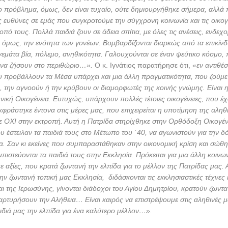
ησε και φέτος την μνήμη του
Μεγαλομάρτυρος Δημητρίου του Μυρο
τριάδος, με την συμμετοχή μεγάλου πλήθους πιστών, στον Βόλο, στο
, όπου τιμάται Ναός επ’ ονόματι του Αγίου.
ης εορτής
ο Σεβ. Μητροπολίτης Δημητριάδος κ. Ιγνάτιος
χοροστάτη
ερινό, στον
Ιερό Ναό Αγίου Δημητρίου Αλμυρού,
παρουσία της Υφυ
κευμάτων & Αθλητισμού κ. Ζέτας Μακρή, του Βουλευτού Μαγνησίας κ.
 Αντιπεριφερειάρχου Μαγνησίας και Βορείων Σποράδων κ. Άννας Μαρί
αι του Δημάρχου κ. Δημητρίου Εσερίδη. Κατά την διάρκεια του Εσπερι