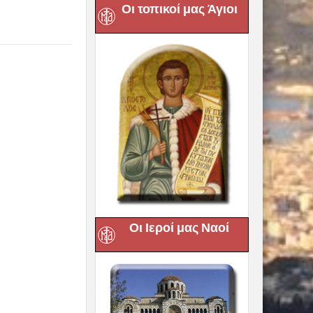
Οι τοπικοί μας Άγιοι
νή την πίστη και
ας αξίες, να
ου στους δρόμους
ίου Γεωργίου
ου Δημητρίου
 Μαρίας
 της Ιεράς
νάτιος εξήρε το
τερο δώρο, την
τά τις αρχές της
Οι Ιεροί μας Ναοί