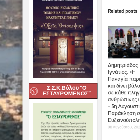
αυτά μετέχουν κα
είναι έτοιμα να 
δώσουμε στα παι
Ακολούθησε η λι
της ενορίας, υπ
Λαρίσης.
Ανήμερα της εο
Βόλου,
παρουσί
Παπαδημητρίου 
Μητροπόλεως
Α
νεανικό έργο τη
Σ.Σ.Κ.Βόλου “Ο
ΕΣΤΑΥΡΩΜΕΝΟΣ”
μεταξύ τους αγά
πίστεως και της 
share
0