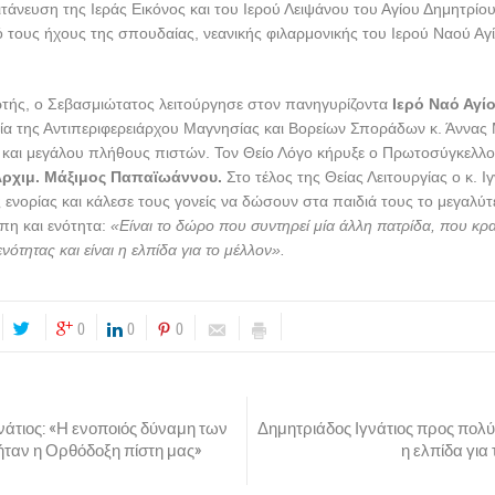
χειροθέτησε Αναγνώστη τον μαθητή της Β΄ Λυκείου
Αλέξανδρο Ξηροκ
ιμενάρχης μας εξήρε το γεγονός ότι στις ενορίες του Αγίου Δημητρίου, 
ίται η έντονη παρουσία του νεανικού στοιχείου. Ο Σεβασμιώτατος αν
 που παρατηρούνται και μεταξύ των νέων και, μάλιστα, της σχολικής ηλι
ς εκφράζουν την έκπληξή τους για την έξαρση του φαινομένου σε πολλές
ο πρόβλημα, όμως, δεν είναι τυχαίο, ούτε δημιουργήθηκε σήμερα, αλλά π
ς ευθύνες σε εμάς που συγκροτούμε την σύγχρονη κοινωνία και τις οικογ
οπό τους. Πολλά παιδιά ζουν σε άδεια σπίτια, με όλες τις ανέσεις, ενδεχο
 όμως, την ενότητα των γονέων. Βομβαρδίζονται διαρκώς από τα επικίν
 γεμάτα βία, πόλεμο, ανηθικότητα. Γαλουχούνται σε έναν ψεύτικο κόσμο, 
α να ζήσουν στο περιθώριο…».
Ο κ. Ιγνάτιος παρατήρησε ότι,
«εν αντιθέσ
υ προβάλλουν τα Μέσα υπάρχει και μια άλλη πραγματικότητα, που ζούμε
, την αγνοούν ή την κρύβουν οι διαμορφωτές της κοινής γνώμης. Είναι
ική Οικογένεια. Ευτυχώς, υπάρχουν πολλές τέτοιες οικογένειες, που έ
φράστηκε έντονα στις μέρες μας, που επιχειρείται η υποτίμηση της αληθ
με ΟΧΙ στην εκτροπή. Αυτή η Πατρίδα στηρίχθηκε στην Ορθόδοξη Οικογένε
ου έστειλαν τα παιδιά τους στο Μέτωπο του ΄40, να αγωνιστούν για την 
ία. Σαν κι εκείνες που συμπαραστάθηκαν στην οικονομική κρίση και σώθ
εμπιστεύονται τα παιδιά τους στην Εκκλησία. Πρόκειται για μια άλλη κοινων
 αξίες, που κρατά ζωντανή την ελπίδα για το μέλλον της Πατρίδας μας. 
ν ζωντανή τοπική μας Εκκλησία, διδάσκονται τις εκκλησιαστικές τέχνες 