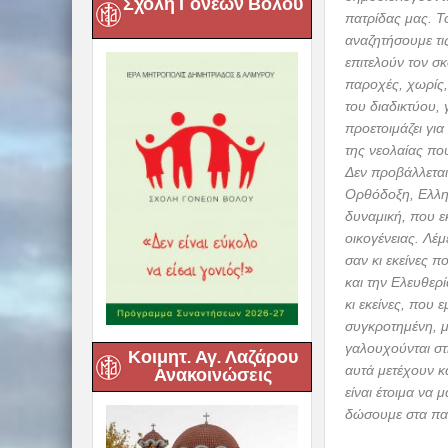
Σχολή Γονέων Βόλου
Ιεροπρεπώς τίμ
Μητρόπολη Δημη
Πήλιο και αλλού
Την παραμονή τ
Κοιμητ. Αγ. Λαζάρου
Πανηγυρικό Εσπ
Ανακοινώσεις
Παιδείας, Θρησ
Μπουκώρου, της
Παπαδημητρίου κ