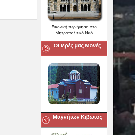
Next :
εκνους : «Είστε
 τη πατρίδα μας»
Εικονική περιήγηση στο
Μητροπολιτικό Ναό
Οι Ιερές μας Μονές
Μαγνήτων Κιβωτός