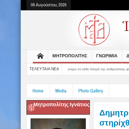
08 Αυγούστου, 2026
ΜΗΤΡΟΠΟΛΙΤΗΣ
ΓΝΩΡΙΜΙΑ
Δ
ΤΕΛΕΥΤΑΙΑ ΝΕΑ
ηγορεί και δίνει βάλσαμο σε κάθε πληγή της ανθρώπινης ψυχής» – 5η Αυγουστιάτι
Home
Media
Photo Gallery
Μητροπολίτης Ιγνάτιος
Δημητρι
στηρίχ