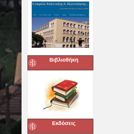
Παράκληση σ
Ευξεινούπολ
08 Αυγούστου, 20
Βιβλιοθήκη
Εκδόσεις