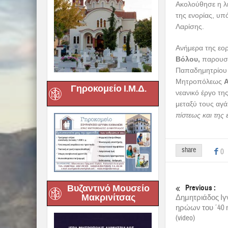
Σεβασμιώτατος 
ομιλία του ο Πο
τρόπο, παρατηρε
φαινόμενα βίας,
δημοσιολογούντε
πατρίδας μας. Τ
αναζητήσουμε τι
επιτελούν τον σκ
Γηροκομείο Ι.Μ.Δ.
παροχές, χωρίς,
του διαδικτύου,
προετοιμάζει γι
της νεολαίας πο
Δεν προβάλλεται
Ορθόδοξη, Ελλην
δυναμική, που εκ
οικογένειας. Λέ
σαν κι εκείνες π
Βυζαντινό Μουσείο
και την Ελευθερ
Μακρινίτσας
κι εκείνες, που 
συγκροτημένη, με
γαλουχούνται στη