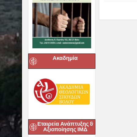
Previous :
Δημητριάδος Ιγ
ηρώων του ΄40 
(video)
Related posts
Ακαδημία
Δημητριάδος
Ιγνάτιος: «Η
Παναγία παρ
και δίνει βάλ
σε κάθε πληγ
Εταιρεία Ανάπτυξης &
ανθρώπινης 
Αξιοποίησης ΙΜΔ
– 5η Αυγουστι