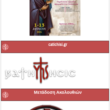
catichisi.gr
Μετάδοση Ακολουθιών