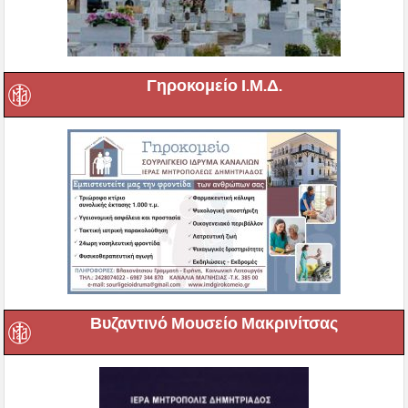
Γηροκομείο Ι.Μ.Δ.
Βυζαντινό Μουσείο Μακρινίτσας