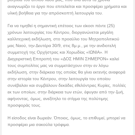
αναγνωρίζει το έργο που επιτελείται και προσφέρει χρήματα και
υλική βοήθεια για την απρόσκοπτή λειτουργία του.
Για να τιμηθεί η σημαντική επέτειος των είκοσι πέντε (25)
χρόνων λειτουργίας του Κέντρου, διοργανώνεται μεγάλη
καλλιτεχνική εκδήλωση, στο προαύλιο του Μητροπολιτικού
μας Ναού, την Δευτέρα 30/9, στις 8μ.μ., με την ανιδιοτελή
συμμετοχή της Ορχήστρας και Χορωδίας «ΙΩΝΙΑ». Η
Διαχειριστική Επιτροπή του «ΔΟΣ ΗΜΙΝ ΣΗΜΕΡΟΝ» καλεί
τους συμπολίτες μας να συμμετάσχουν στην εν λόγω
εκδήλωση, στην διάρκεια της οποίας θα γίνει εκτενής αναφορά
στην ιστορία του Κέντρου, στην λειτουργία του οποίου
συνέβαλαν και συμβάλουν δεκάδες εθελόντριες Κυρίες, πολλές
εκ των οποίων, στην διάρκεια των ετών, έφυγαν από την ζωή,
αφήνοντας, όμως, ανεξίτηλο το στίγμα της πολύτιμης
προσφοράς τους.
Η είσοδος είναι δωρεάν. Όποιος, όμως, το επιθυμεί, μπορεί να
προσφέρει μια σακούλα τρόφιμα.