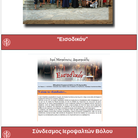
“Εισοδικόν”
Σύνδεσμος Ιεροψαλτών Βόλου