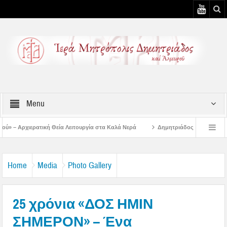
Menu
ειτουργία στα Καλά Νερά
Δημητριάδος Ιγνάτιος: «Ο Ναός είναι ο τόπος της
στιάτικη Παράκληση στην Μεταμόρφωση Βόλου
Επίσκεψη του Δ/ντού της Β/θμι
Home
Media
Photo Gallery
25 χρόνια «ΔΟΣ ΗΜΙΝ
ΣΗΜΕΡΟΝ» – Ένα