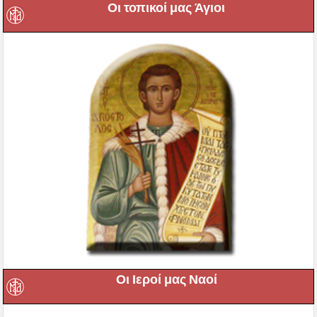
Οι τοπικοί μας Άγιοι
Οι Ιεροί μας Ναοί