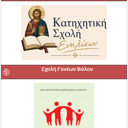
Σχολή Γονέων Βόλου