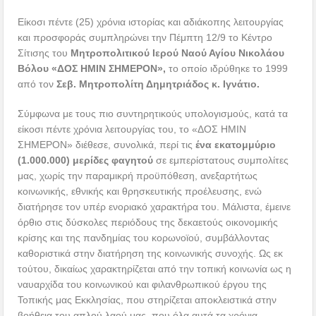
Είκοσι πέντε (25) χρόνια ιστορίας και αδιάκοπης λειτουργίας
και προσφοράς συμπληρώνει την Πέμπτη 12/9 το Κέντρο
Σίτισης του
Μητροπολιτικού Ιερού Ναού Αγίου Νικολάου
Βόλου «ΔΟΣ ΗΜΙΝ ΣΗΜΕΡΟΝ»,
το οποίο ιδρύθηκε το 1999
από τον
Σεβ. Μητροπολίτη Δημητριάδος κ. Ιγνάτιο.
Σύμφωνα με τους πιο συντηρητικούς υπολογισμούς, κατά τα
είκοσι πέντε χρόνια λειτουργίας του, το «ΔΟΣ ΗΜΙΝ
ΣΗΜΕΡΟΝ» διέθεσε, συνολικά, περί τις
ένα εκατομμύριο
(1.000.000) μερίδες φαγητού
σε εμπερίστατους συμπολίτες
μας, χωρίς την παραμικρή προϋπόθεση, ανεξαρτήτως
κοινωνικής, εθνικής και θρησκευτικής προέλευσης, ενώ
διατήρησε τον υπέρ ενοριακό χαρακτήρα του. Μάλιστα, έμεινε
όρθιο στις δύσκολες περιόδους της δεκαετούς οικονομικής
κρίσης και της πανδημίας του κορωνοϊού, συμβάλλοντας
καθοριστικά στην διατήρηση της κοινωνικής συνοχής. Ως εκ
τούτου, δικαίως χαρακτηρίζεται από την τοπική κοινωνία ως η
ναυαρχίδα του κοινωνικού και φιλανθρωπικού έργου της
Τοπικής μας Εκκλησίας, που στηρίζεται αποκλειστικά στην
βοήθεια του απλού λαού μας, που όλα αυτά τα χρόνια