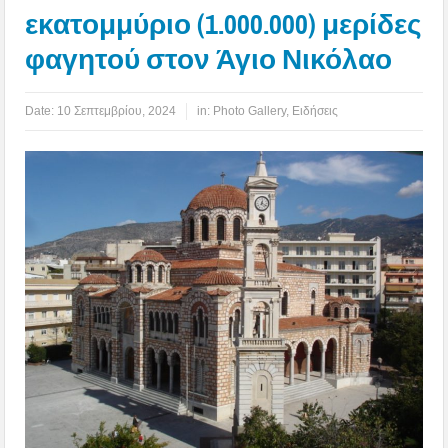
εκατομμύριο (1.000.000) μερίδες
φαγητού στον Άγιο Νικόλαο
Date:
10 Σεπτεμβρίου, 2024
in:
Photo Gallery
,
Ειδήσεις