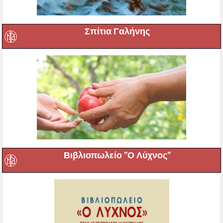
Σπίτια Γαλήνης
Βιβλιοπωλείο ”Ο Λύχνος”