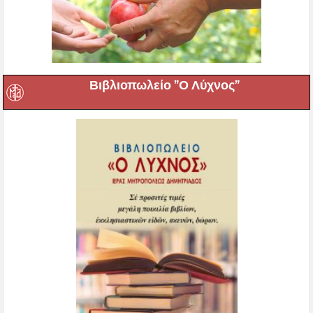
Βιβλιοπωλείο ”Ο Λύχνος”