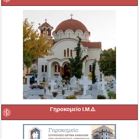
Γηροκομείο Ι.Μ.Δ.