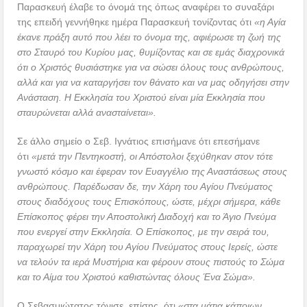
Παρασκευή έλαβε το όνομά της όπως αναφέρει το συναξάρι
της επειδή γεννήθηκε ημέρα Παρασκευή τονίζοντας ότι
«η Αγία
έκανε πράξη αυτό που λέει το όνομα της, αφιέρωσε τη ζωή της
στο Σταυρό του Κυρίου μας, θυμίζοντας και σε εμάς διαχρονικά
ότι ο Χριστός θυσιάστηκε για να σώσει όλους τους ανθρώπους,
αλλά και για να καταργήσει τον θάνατο και να μας οδηγήσει στην
Ανάσταση. Η Εκκλησία του Χριστού είναι μία Εκκλησία που
σταυρώνεται αλλά ανασταίνεται».
Σε άλλο σημείο ο Σεβ. Ιγνάτιος επισήμανε ότι
επεσήμανε
ότι
«μετά την Πεντηκοστή, οι Απόστολοι ξεχύθηκαν στον τότε
γνωστό κόσμο και έφεραν τον Ευαγγέλιο της Αναστάσεως στους
ανθρώπους. Παρέδωσαν δε, την Χάρη του Αγίου Πνεύματος
στους διαδόχους τους Επισκόπους, ώστε, μέχρι σήμερα, κάθε
Επίσκοπος φέρει την Αποστολική Διαδοχή και το Άγιο Πνεύμα
που ενεργεί στην Εκκλησία. Ο Επίσκοπος, με την σειρά του,
παραχωρεί την Χάρη του Αγίου Πνεύματος στους Ιερείς, ώστε
να τελούν τα ιερά Μυστήρια και φέρουν στους πιστούς το Σώμα
και το Αίμα του Χριστού καθιστώντας όλους Ένα Σώμα».
Ο Σεβασμιώτατος τόνισε, επίσης, ότι
«στα μάτια κάποιων