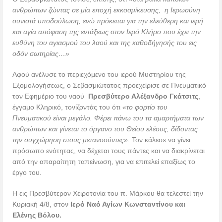
ανθρώπων ζώντας σε μία εποχή εκκοσμίκευσης, η Ιερωσύνη
συνιστά υποδούλωση, ενώ πρόκειται για την ελεύθερη και ιερή
και αγία απόφαση της εντάξεως στον Ιερό Κλήρο που έχει την
ευθύνη του αγιασμού του λαού και της καθοδήγησής του εις
οδόν σωτηρίας…»
Αφού ανέλυσε το περιεχόμενο του ιερού Μυστηρίου της
Εξομολογήσεως, ο Σεβασμιώτατος προεχείρισε σε Πνευματικό
τον Εφημέριο του ναού
Πρεσβύτερο Αλέξανδρο Γκάτσιτς
,
έγγαμο Κληρικό, το
νίζοντάς του ότι
«το φορτίο του
Πνευματικού
είναι μεγάλο. Φέρει πάνω του τα αμαρτήματα των
ανθρώπων και γίνεται το όργανο του Θείου ελέους, δίδοντας
την συγχώρηση στους μετανοούντες».
Τον κάλεσε να γίνει
πρόσωπο ενότητας, να δέχεται τους πάντες και να διακρίνεται
από την απαραίτητη ταπείνωση, για να επιτελεί επαξίως το
έργο του.
Η εις Πρεσβύτερον Χειροτονία του π. Μάρκου θα τελεστεί την
Κυριακή 4/8, στον
Ιερό Ναό Αγίων Κωνσταντίνου και
Ελένης Βόλου.