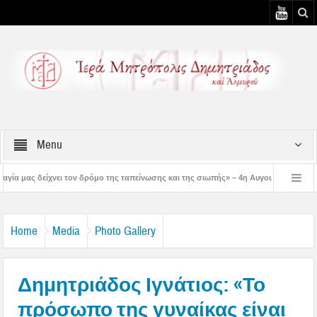
Menu
δρόμο της ταπείνωσης και της σιωπής» – 4η Αυγουστιάτικη Παράκληση στην Μεταμ
– 3η Αυγουστιάτικη Παράκληση στον Άγιο Γεώργιο Νηλείας
Δημητριάδος Ιγνά
Home
Media
Photo Gallery
Δημητριάδος Ιγνάτιος: «Το
πρόσωπο της γυναίκας είναι