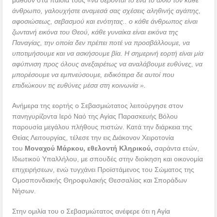
άνθρωπο, γαλουχήστε αναμεσά σας σχέσεις αληθινής αγάπης,
αφοσιώσεως, σεβασμού και ενότητας.. ο κάθε άνθρωπος είναι
ζωντανή εικόνα του Θεού, κάθε γυναίκα είναι εικόνα της
Παναγίας, την οποία δεν πρέπει ποτέ να προσβάλλουμε, να
υποτιμήσουμε και να ασκήσουμε βία. Η σημερινή εορτή είναι μία
αφύπνιση προς όλους ανεξαιρέτως να αναλάβουμε ευθύνες, να
μπορέσουμε να εμπνεύσουμε, ειδικότερα δε αυτοί που
επιδιώκουν τις ευθύνες μέσα στη κοινωνία ».
Ανήμερα της εορτής ο Σεβασμιώτατος λειτούργησε στον
πανηγυρίζοντα Ιερό Ναό της Αγίας Παρασκευής Βόλου
παρουσία μεγάλου πλήθους πιστών. Κατά την διάρκεια της
Θείας Λειτουργίας, τέλεσε την εις Διάκονον Χειροτονία
του
Μοναχού Μάρκου,
εθελοντή Κληρικού,
σαράντα ετών,
Ιδιωτικού Υπαλλήλου, με σπουδές στην διοίκηση και οικονομία
επιχειρήσεων, ενώ τυγχάνει Προϊστάμενος του Σώματος της
Ομοσπονδιακής Θηροφυλακής Θεσσαλίας και Σποράδων
Νήσων.
Στην ομιλία του ο Σεβασμιώτατος ανέφερε ότι η Αγία