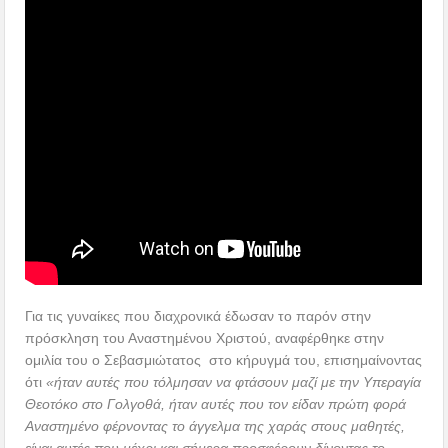
Για τις γυναίκες που διαχρονικά έδωσαν το παρόν στην
πρόσκληση του Αναστημένου Χριστού, αναφέρθηκε στην
ομιλία του ο Σεβασμιώτατος στο κήρυγμά του, επισημαίνοντας
ότι
«ήταν αυτές που τόλμησαν να φτάσουν μαζί με την Υπεραγία
Θεοτόκο στο Γολγοθά, ήταν αυτές που τον είδαν πρώτη φορά
Αναστημένο φέρνοντας το άγγελμα της χαράς στους μαθητές,
είναι αυτές που μέχρι και σήμερα προσφέρουν δίνοντας το