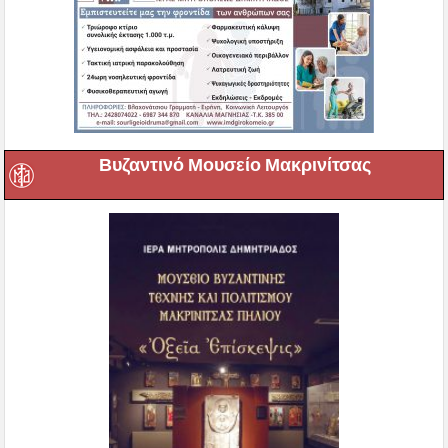
Βυζαντινό Μουσείο Μακρινίτσας