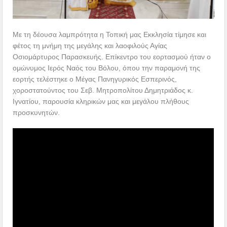
Με τη δέουσα λαμπρότητα η Τοπική μας Εκκλησία τίμησε και
φέτος τη μνήμη της μεγάλης και λαοφιλούς Αγίας
Οσιομάρτυρος Παρασκευής. Επίκεντρο του εορτασμού ήταν ο
ομώνυμος Ιερός Ναός του Βόλου, όπου την παραμονή της
εορτής τελέστηκε ο Μέγας Πανηγυρικός Εσπερινός,
χοροστατούντος του Σεβ. Μητροπολίτου Δημητριάδος κ.
Ιγνατίου, παρουσία κληρικών μας και μεγάλου πλήθους
προσκυνητών.