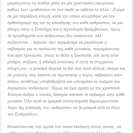
μεγαλώσουν τα παιδιά μέσα σε μία χριστιανική οικογένεια,
καθώς έτσι
«μαθαίνουν το ένα παιδί να σέβεται το άλλο…Ζούμε
σε μια παράξενη εποχή, κατά την οποία καυχήθηκε για τον
ορθολογισμό της και τις ελευθερίες του κάθε ανθρώπου, σε μία
εποχή όπου η Επιστήμη και η τεχνολογία θριαμβεύουν, όμως
τα προβλήματα των ανθρώπων δεν επιλύονται, αλλ’
αυξάνονται… παρόλο που περιμέναμε να μεγαλώσει ο
σεβασμός για το πρόσωπο της κάθε γυναίκας, παραμένοντας
ένα ιερό πρόσωπο, όπως το θέλει η Εκκλησία, είτε αυτή είναι
μητέρα, σύζυγος ή αδελφή εντούτοις σ’ αυτή τη σύγχρονη
εποχή μας, η γυναίκα δέχεται τη βία όσο ποτέ άλλοτε, ακόμα και
σε χώρους που έπρεπε να πρυτανεύει ο λόγος σεβασμού στον
άλλον, αντιθέτως υποβαθμίζεται και υποτιμάται εν ονόματι του
λεγόμενου ‘ανδρισμού’, δίχως να έχει σχέση με τον χριστιανό
Έλληνα άνδρα ο οποίος διατηρεί πάντοτε το σεβασμό στην κάθε
γυναίκα. Όλα αυτά τα τραγικά αποτελέσματα δημιουργούνται
λόγω της επιλογής του ανθρώπου να ζει μακριά από το λόγο
του Ευαγγελίου».
Κατακλείοντας την ομιλία του έκανε έκκληση στους γονείς, να
μάθουν στα παιδιά τους
«να σέβονται το ένα το άλλο τον κάθε