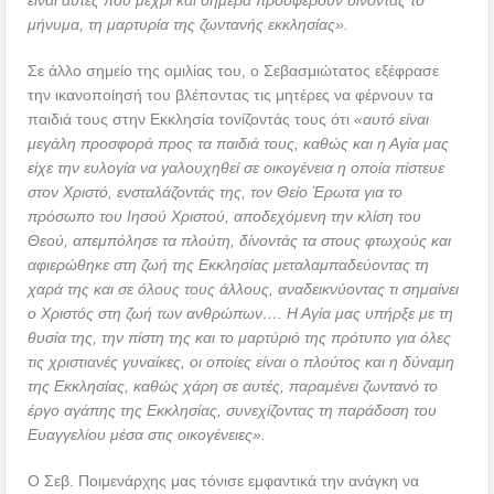
μήνυμα, τη μαρτυρία της ζωντανής εκκλησίας».
Σε άλλο σημείο της ομιλίας του, ο Σεβασμιώτατος εξέφρασε
την ικανοποίησή του βλέποντας τις μητέρες να φέρνουν τα
παιδιά τους στην Εκκλησία τονίζοντάς τους ότι
«αυτό είναι
μεγάλη προσφορά προς τα παιδιά τους, καθώς και η Αγία μας
είχε την ευλογία να γαλουχηθεί σε οικογένεια η οποία πίστευε
στον Χριστό, ενσταλάζοντάς της, τον Θείο Έρωτα για το
πρόσωπο του Ιησού Χριστού, αποδεχόμενη την κλίση του
Θεού, απεμπόλησε τα πλούτη, δίνοντάς τα στους φτωχούς και
αφιερώθηκε στη ζωή της Εκκλησίας μεταλαμπαδεύοντας τη
χαρά της και σε όλους τους άλλους, αναδεικνύοντας τι σημαίνει
ο Χριστός στη ζωή των ανθρώπων…. Η Αγία μας υπήρξε με τη
θυσία της, την πίστη της και το μαρτύριό της πρότυπο για όλες
τις χριστιανές γυναίκες, οι οποίες είναι ο πλούτος και η δύναμη
της Εκκλησίας, καθώς χάρη σε αυτές, παραμένει ζωντανό το
έργο αγάπης της Εκκλησίας, συνεχίζοντας τη παράδοση του
Ευαγγελίου μέσα στις οικογένειες».
Ο Σεβ. Ποιμενάρχης μας τόνισε εμφαντικά την ανάγκη να