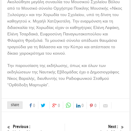
Ακολούθησε μεγάλη συναυλία του Μουσικού Σχολείου Βόλου
από το Μουσικό σύνολο Ορχήστρα Ποικίλης Μουσικής «Νίκος
Ξυλούρης» και την Χορωδία του Σχολείου, υπό τη δ/νση του
καθηγητού κ. Μιχαήλ Χατζηκοτέλη. Την εναρμόνιση και τη
διδασκαλία της Χορωδίας είχαν οι καθηγήτριες Ελένη Λεφάκη,
Ελένη Τσαρδακά, Ευφροσύνη Παναγιωτακοπούλου και
Φιλαρέτη Φροξυλιά. Το μουσικό σύνολο απέδωσε θαυμάσια
τραγούδια για τη θάλασσα και την Κύπρο και απέσπασε το
δίκαιο χειροκρότημα του κοινού.
Την παρουσίαση της εκδήλωσης, όπως και όλων των
εκδηλώσεων της Ναυτικής Εβδομάδας έχει ο Δημοσιογράφος
Νίκος Βαραλής, διευθυντής του Ραδιοφωνικού Σταθμού
“Ορθόδοξη Μαρτυρία”.
share
0
0
0
0
Previous :
Next :