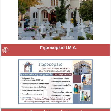
Γηροκομείο Ι.Μ.Δ.