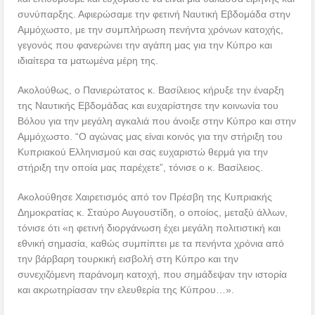
συνύπαρξης. Αφιερώσαμε την φετινή Ναυτική Εβδομάδα στην
Αμμόχωστο, με την συμπλήρωση πενήντα χρόνων κατοχής,
γεγονός που φανερώνει την αγάπη μας για την Κύπρο και
ιδιαίτερα τα ματωμένα μέρη της.
Ακολούθως, ο Πανιερώτατος κ. Βασίλειος κήρυξε την έναρξη
της Ναυτικής Εβδομάδας και ευχαρίστησε την κοινωνία του
Βόλου για την μεγάλη αγκαλιά που άνοιξε στην Κύπρο και στην
Αμμόχωστο. “Ο αγώνας μας είναι κοινός για την στήριξη του
Κυπριακού Ελληνισμού και σας ευχαριστώ θερμά για την
στήριξη την οποία μας παρέχετε”, τόνισε ο κ. Βασίλειος.
Ακολούθησε Χαιρετισμός από τον Πρέσβη της Κυπριακής
Δημοκρατίας κ. Σταύρο Αυγουστίδη, ο οποίος, μεταξύ άλλων,
τόνισε ότι «η φετινή διοργάνωση έχει μεγάλη πολιτιστική και
εθνική σημασία, καθώς συμπίπτει με τα πενήντα χρόνια από
την βάρβαρη τουρκική εισβολή στη Κύπρο και την
συνεχιζόμενη παράνομη κατοχή, που σημάδεψαν την ιστορία
και ακρωτηρίασαν την ελευθερία της Κύπρου…».