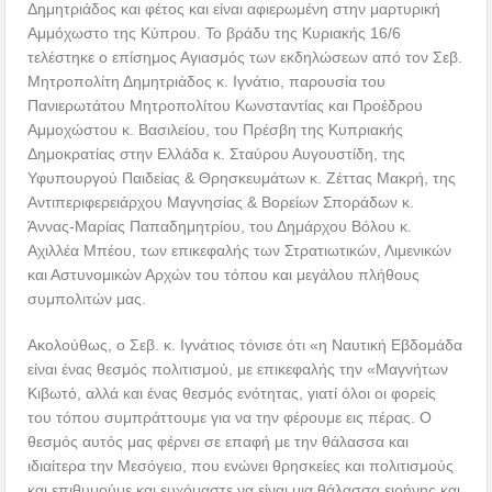
Δημητριάδος και φέτος και είναι αφιερωμένη στην μαρτυρική
Αμμόχωστο της Κύπρου. Το βράδυ της Κυριακής 16/6
τελέστηκε ο επίσημος Αγιασμός των εκδηλώσεων από τον Σεβ.
Μητροπολίτη Δημητριάδος κ. Ιγνάτιο, παρουσία του
Πανιερωτάτου Μητροπολίτου Κωνσταντίας και Προέδρου
Αμμοχώστου κ. Βασιλείου, του Πρέσβη της Κυπριακής
Δημοκρατίας στην Ελλάδα κ. Σταύρου Αυγουστίδη, της
Υφυπουργού Παιδείας & Θρησκευμάτων κ. Ζέττας Μακρή, της
Αντιπεριφερειάρχου Μαγνησίας & Βορείων Σποράδων κ.
Άννας-Μαρίας Παπαδημητρίου, του Δημάρχου Βόλου κ.
Αχιλλέα Μπέου, των επικεφαλής των Στρατιωτικών, Λιμενικών
και Αστυνομικών Αρχών του τόπου και μεγάλου πλήθους
συμπολιτών μας.
Ακολούθως, ο Σεβ. κ. Ιγνάτιος τόνισε ότι «η Ναυτική Εβδομάδα
είναι ένας θεσμός πολιτισμού, με επικεφαλής την «Μαγνήτων
Κιβωτό, αλλά και ένας θεσμός ενότητας, γιατί όλοι οι φορείς
του τόπου συμπράττουμε για να την φέρουμε εις πέρας. Ο
θεσμός αυτός μας φέρνει σε επαφή με την θάλασσα και
ιδιαίτερα την Μεσόγειο, που ενώνει θρησκείες και πολιτισμούς
και επιθυμούμε και ευχόμαστε να είναι μια θάλασσα ειρήνης και