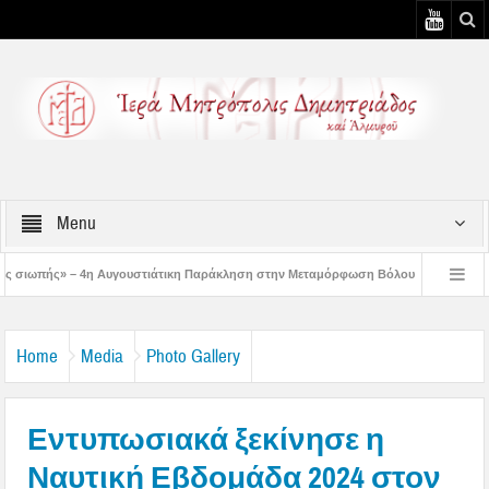
Menu
υστιάτικη Παράκληση στην Μεταμόρφωση Βόλου
Επίσκεψη του Δ/ντού της Β/θ
 3η Αυγουστιάτικη Παράκληση στον Άγιο Γεώργιο Νηλείας
Δημητριάδος Ιγνάτ
Home
Media
Photo Gallery
Εντυπωσιακά ξεκίνησε η
Ναυτική Εβδομάδα 2024 στον