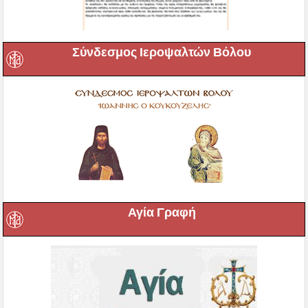
Σύνδεσμος Ιεροψαλτών Βόλου
Αγία Γραφή