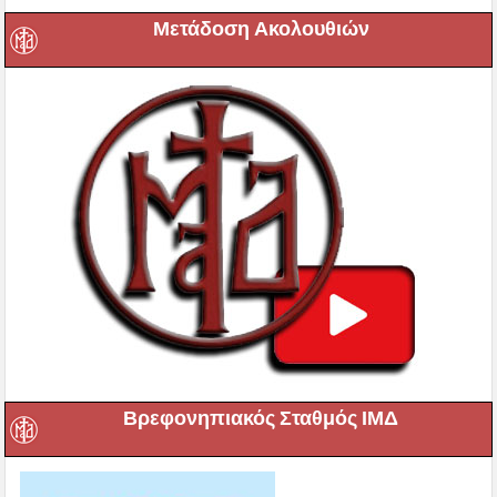
Μετάδοση Ακολουθιών
Βρεφονηπιακός Σταθμός ΙΜΔ