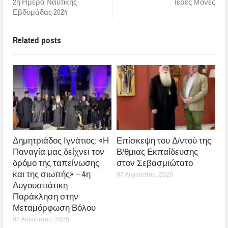
2η Ημέρα Ναυτικής
Ιερές Μονές
Εβδομάδας 2024
Related posts
Δημητριάδος Ιγνάτιος: «Η
Επίσκεψη του Δ/ντού της
Παναγία μας δείχνει τον
Β/θμιας Εκπαίδευσης
δρόμο της ταπείνωσης
στον Σεβασμιώτατο
και της σιωπής» – 4η
07 Αυγούστου, 2026
Αυγουστιάτικη
Παράκληση στην
Μεταμόρφωση Βόλου
07 Αυγούστου, 2026