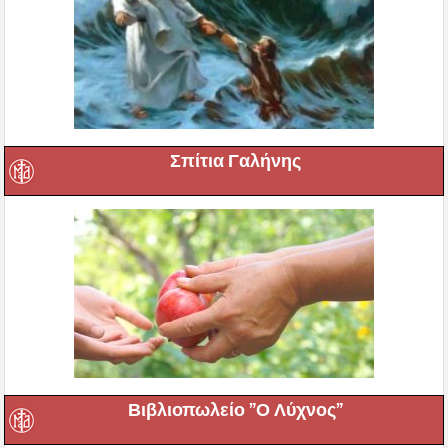
Σπίτια Γαλήνης
Βιβλιοπωλείο ”Ο Λύχνος”