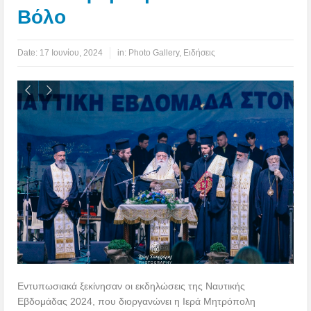
Βόλο
Date:
17 Ιουνίου, 2024
in:
Photo Gallery
,
Ειδήσεις
Εντυπωσιακά ξεκίνησαν οι εκδηλώσεις της Ναυτικής
Εβδομάδας 2024, που διοργανώνει η Ιερά Μητρόπολη