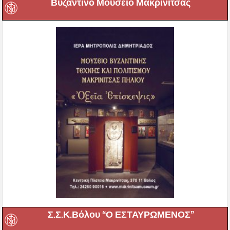
Βυζαντινό Μουσείο Μακρινίτσας
Σ.Σ.Κ.Βόλου “Ο ΕΣΤΑΥΡΩΜΕΝΟΣ”