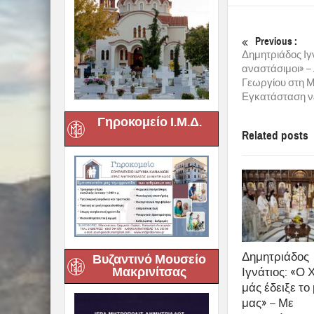
Previous :
Δημητριάδος Ιγ
αναστάσιμοι» –
Γεωργίου στη 
Εγκατάσταση ν
Γηροκομείο Ι.Μ.Δ.
Related posts
Δημητριάδος
Βυζαντινό Μουσείο
Μακρινίτσας
Ιγνάτιος: «Ο 
μάς έδειξε το
μας» – Με