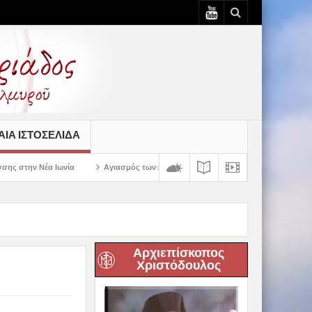
ΙΆ ΙΣΤΟΣΕΛΊΔΑ
Αγιασμός των πρώτων ολοκληρωμένων κελιών της Παλαιάς Ιεράς Μονής Πα
Αρχιεπίσκοπος
Χριστόδουλος