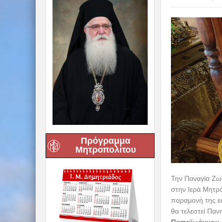
Πρόγραμμα
Μητροπολίτου
Την Παναγία Ζω
στην Ιερά Μητρ
παραμονή της εο
θα τελεστεί Παν