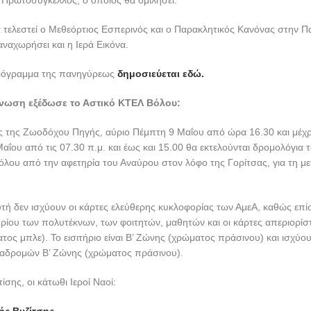
, Πρωτοσύγκελλος, ο οποίος θα ομιλήσει.
θα τελεστεί ο Μεθεόρτιος Εσπερινός και ο Παρακλητικός Κανόνας στην 
ναχωρήσει και η Ιερά Εικόνα.
ρόγραμμα της πανηγύρεως
δημοσιεύεται εδώ.
ίνωση εξέδωσε το Αστικό ΚΤΕΛ Βόλου:
 της Ζωοδόχου Πηγής, αύριο Πέμπτη 9 Μαΐου από ώρα 16.30 και μέχρι
ΐου από τις 07.30 π.μ. και έως και 15.00 θα εκτελούνται δρομολόγια 
όλου από την αφετηρία του Αναύρου στον λόφο της Γορίτσας, για τη μ
τή δεν ισχύουν οι κάρτες ελεύθερης κυκλοφορίας των ΑμεΑ, καθώς επίσ
ηρίου των πολυτέκνων, των φοιτητών, μαθητών και οι κάρτες απεριορί
τος μπλε). Το εισιτήριο είναι Β’ Ζώνης (χρώματος πράσινου) και ισχύου
ιαδρομών Β’ Ζώνης (χρώματος πράσινου).
σης, οι κάτωθι Ιεροί Ναοί: