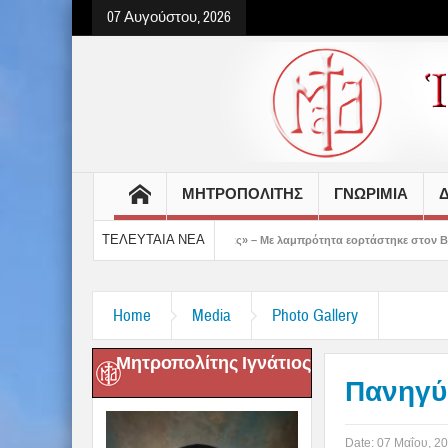
07 Αυγούστου, 2026
ΜΗΤΡΟΠΟΛΙΤΗΣ
ΓΝΩΡΙΜΙΑ
Δ
ΤΕΛΕΥΤΑΙΑ ΝΕΑ
ς μάς έδειξε το μέλλον μας» – Με λαμπρότητα εορτάστηκε στον Βόλο η Μεταμόρφωση
Home
Media
Photo Gallery
Μητροπολίτης Ιγνάτιος
Πανηγύ
Date:
07 Μαΐου, 2