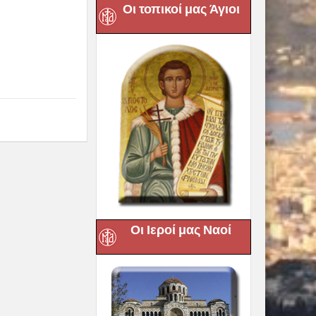
Οι τοπικοί μας Άγιοι
Οι Ιεροί μας Ναοί