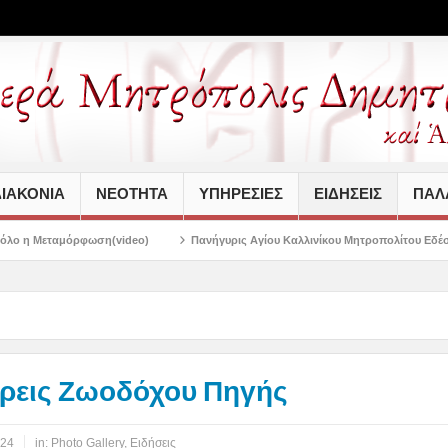
ΙΑΚΟΝΙΑ
ΝΕΟΤΗΤΑ
ΥΠΗΡΕΣΙΕΣ
ΕΙΔΗΣΕΙΣ
ΠΑΛΑ
(video)
Πανήγυρις Αγίου Καλλινίκου Μητροπολίτου Εδέσσης στην Νέα Ιωνία
ρεις Ζωοδόχου Πηγής
024
in:
Photo Gallery
,
Ειδήσεις