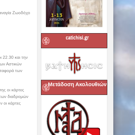
Παναγία Ζωοδόχο
catichisi.gr
 22.30 και την
των Αστικών
εταφορά των
Μετάδοση Ακολουθιών
ης οι κάρτες
στων διαδρομών
ν οι κάρτες