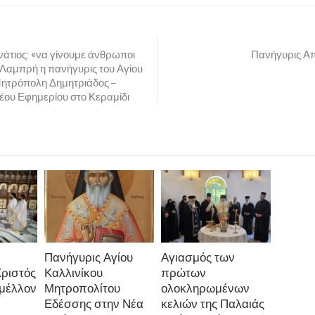
νάτιος: «να γίνουμε άνθρωποι
Πανήγυρις Α
 Λαμπρή η πανήγυρις του Αγίου
Μητρόπολη Δημητριάδος –
έου Εφημερίου στο Κεραμίδι
Πανήγυρις Αγίου
Αγιασμός των
Χριστός
Καλλινίκου
πρώτων
 μέλλον
Μητροπολίτου
ολοκληρωμένων
Εδέσσης στην Νέα
κελιών της Παλαιάς