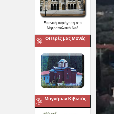
Εικονική περιήγηση στο
Μητροπολιτικό Ναό
Οι Ιερές μας Μονές
Μαγνήτων Κιβωτός