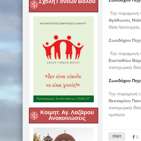
Ζωοδόχου Πηγή
Σχολή Γονέων Βόλου
Την παραμονή τ
Αγάθωνος Ντά
Θεία Λειτουργία
Ζωοδόχου Πηγ
Την παραμονή τ
Ευσταθίου Βα
πανηγυρική Θεία
Ζωοδόχου Πηγ
Την παραμονή τ
Νεκταρίου Πα
πανηγυρική Θεία
Κοιμητ. Αγ. Λαζάρου
ομιλήσει
Ανακοινώσεις
share
0