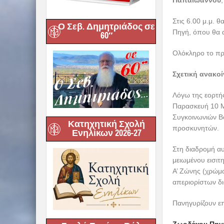
Παπαϊωάννου
Στις 6.00 μ.μ. 
Ο Σεβ. Δημητριάδος σε
Πηγή, όπου θα α
60″
Ολόκληρο το π
Σχετική ανακο
Λόγω της εορτής
Παρασκευή 10 Μα
Συγκοινωνιών Β
Κατηχητική Σχολή
προσκυνητών.
Ενηλίκων 2026-27
Στη διαδρομή αυ
μειωμένου εισιτ
Α’ Ζώνης (χρώμα
απεριορίστων δ
Πανηγυρίζουν επί