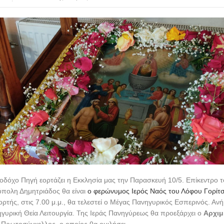
οδόχο Πηγή εορτάζει η Εκκλησία μας την Παρασκευή 10/5. Επίκεντρο 
όπολη Δημητριάδος θα είναι
ο φερώνυμος Ιερός Ναός του Λόφου Γορίτ
ρτής, στις 7.00 μ.μ., θα τελεστεί ο Μέγας Πανηγυρικός Εσπερινός. Αν
ηγυρική Θεία Λειτουργία. Της Ιεράς Πανηγύρεως θα προεξάρχει ο
Αρχιμ