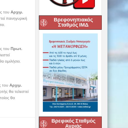
ος του
Αρχιμ.
στεί πανηγυρική
Βρεφονηπιακός
Σταθμός ΙΜΔ
ει.
ος του
Πρωτ.
λεστεί
θα ομιλήσει.
ς του
Αρχιμ.
ρτής θα τελεστεί
ποίος θα
Βρεφικός Σταθμός
Αγριάς