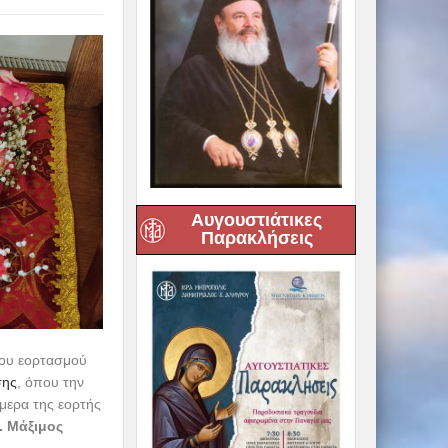
Αυγουστιάτικες
Παρακλήσεις
του εορτασμού
σης
, όπου την
ήμερα της εορτής
. Μάξιμος