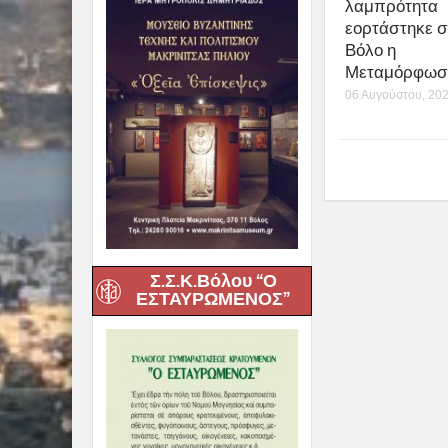
λαμπρότητα
εορτάστηκε σ
Βόλο η
Μεταμόρφωση
06 Αυγούστου, 20
Σ.Σ.Κ.Βόλου “Ο
ΕΣΤΑΥΡΩΜΕΝΟΣ”