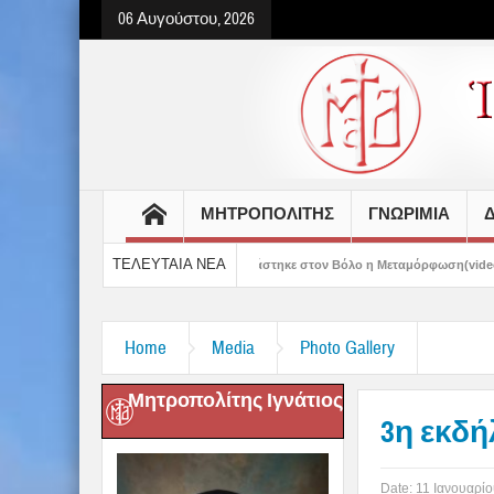
06 Αυγούστου, 2026
ΜΗΤΡΟΠΟΛΙΤΗΣ
ΓΝΩΡΙΜΙΑ
Δ
ΤΕΛΕΥΤΑΙΑ ΝΕΑ
» – Με λαμπρότητα εορτάστηκε στον Βόλο η Μεταμόρφωση(video)
Πανήγυρις Α
Home
Media
Photo Gallery
Μητροπολίτης Ιγνάτιος
3η εκδ
Date:
11 Ιανουαρίο