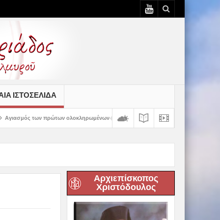
ΙΆ ΙΣΤΟΣΕΛΊΔΑ
ων ολοκληρωμένων κελιών της Παλαιάς Ιεράς Μονής Παναγίας Κάτω Ξενιάς
Αρχιεπίσκοπος
Χριστόδουλος