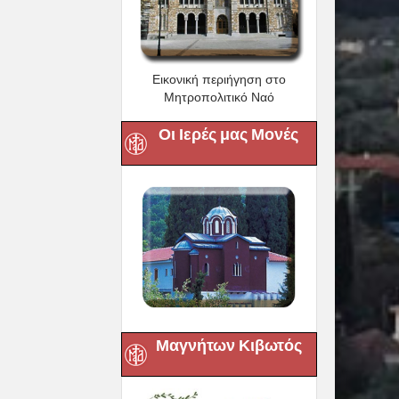
Εικονική περιήγηση στο
Μητροπολιτικό Ναό
Οι Ιερές μας Μονές
Μαγνήτων Κιβωτός