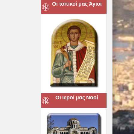
Οι τοπικοί μας Άγιοι
Οι Ιεροί μας Ναοί