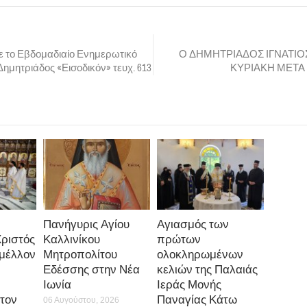
 το Εβδομαδιαίο Ενημερωτικό
Ο ΔΗΜΗΤΡΙΑΔΟΣ ΙΓΝΑΤΙΟΣ Σ
. Δημητριάδος «Εισοδικόν» τευχ. 613
ΚΥΡΙΑΚΗ ΜΕΤΑ Τ
Πανήγυρις Αγίου
Αγιασμός των
Χριστός
Καλλινίκου
πρώτων
 μέλλον
Μητροπολίτου
ολοκληρωμένων
Εδέσσης στην Νέα
κελιών της Παλαιάς
Ιωνία
Ιεράς Μονής
τον
Παναγίας Κάτω
06 Αυγούστου, 2026