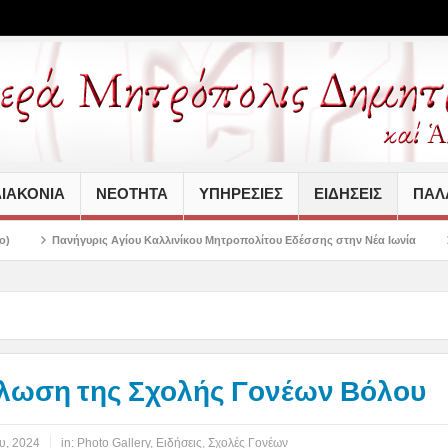
ΙΑΚΟΝΙΑ
ΝΕΟΤΗΤΑ
ΥΠΗΡΕΣΙΕΣ
ΕΙΔΗΣΕΙΣ
ΠΑΛΑ
γίου Καλλινίκου Μητροπολίτου Εδέσσης στην Νέα Ιωνία
Αγιασμός των πρώτ
ήλωση της Σχολής Γονέων Βόλου
υ, 2024
in:
Photo Gallery
,
Ειδήσεις
,
Σχολές Γονέων