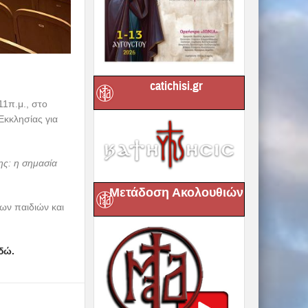
catichisi.gr
11π.μ., στο
Εκκλησίας για
ς: η σημασία
Μετάδοση Ακολουθιών
ων παιδιών και
δώ.