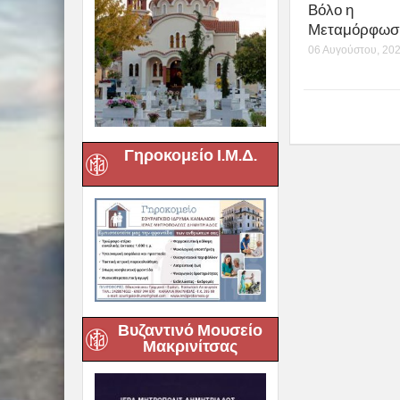
Βόλο η
Μεταμόρφωση
06 Αυγούστου, 20
Γηροκομείο Ι.Μ.Δ.
Βυζαντινό Μουσείο
Μακρινίτσας