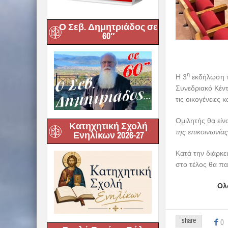
Ο Σεβ. Δημητριάδος σε
60″
η
Η 3
εκδήλωση τ
Συνεδριακό Κέντ
τις οικογένειες κ
Ομιλητής θα είν
Κατηχητική Σχολή
της επικοινωνία
Ενηλίκων 2026-27
Κατά την διάρκε
στο τέλος θα πα
Ολ
share
0