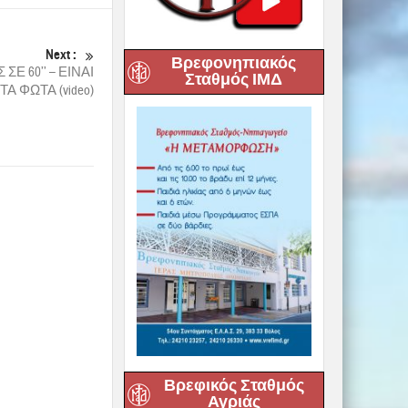
Next :
Βρεφονηπιακός
Ε 60’’ – ΕΙΝΑΙ
Σταθμός ΙΜΔ
Α ΦΩΤΑ (video)
Βρεφικός Σταθμός
Αγριάς