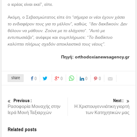
ο ιερέας είναι εκεί”, είπε.
Ακόμη, ο Σεβασμιώτατος είπε ότι
“σήμερα οι νέοι έχουν χάσει
το ενδιαφέρον τους για το μέλλον”,
καθώς “
δεν διεκδικούν. Δεν
θέλουν να μάθουν. Ζούνε με το ελάχιστο
“.
“Αυτό με
εντυπωσιάζει”,
ανέφερε και συμπλήρωσε: “
Το διαδίκτυο
καλύπτει πλήρως σχεδόν αποκλειστικά τους νέους”.
Πηγή: orthodoxianewsagency.gr
share
0
0
0
0
Previous :
Next :
Ρασοφορία Μοναχής στην
Η Χριστουγεννιάτικη γιορτή
Ιερά Μονή Ταξιαρχών
των Κατηχητικών μας
Related posts