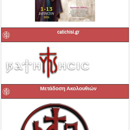
catichisi.gr
Μετάδοση Ακολουθιών