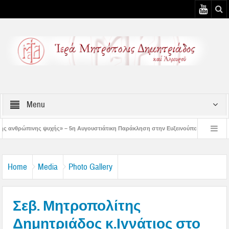
Menu
– 5η Αυγουστιάτικη Παράκληση στην Ευξεινούπολη
Χειροθεσία Πνευματικού κ
ρωμένων κελιών της Παλαιάς Ιεράς Μονής Παναγίας Κάτω Ξενιάς
Δημητριάδ
Home
Media
Photo Gallery
Σεβ. Μητροπολίτης
Δημητριάδος κ.Ιγνάτιος στο