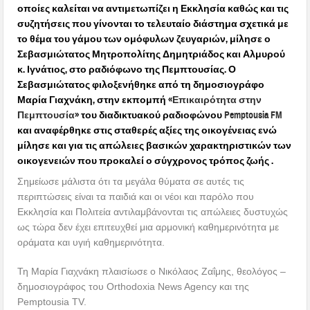
οποίες καλείται να αντιμετωπίζει η Εκκλησία καθώς και τις
συζητήσεις που γίνονται το τελευταίο διάστημα σχετικά με
το θέμα του γάμου των ομόφυλων ζευγαριών, μίλησε ο
Σεβασμιώτατος Μητροπολίτης Δημητριάδος και Αλμυρού
κ. Ιγνάτιος, στο ραδιόφωνο της Πεμπτουσίας. Ο
Σεβασμιώτατος φιλοξενήθηκε από τη δημοσιογράφο
Μαρία Γιαχνάκη, στην εκπομπή «
Επικαιρότητα στην
Πεμπτουσία
» του διαδικτυακού ραδιοφώνου
Pemptousia FM
και αναφέρθηκε στις σταθερές αξίες της οικογένειας ενώ
μίλησε και για τις απώλειες βασικών χαρακτηριστικών των
οικογενειών που προκαλεί ο σύγχρονος τρόπος ζωής .
Σημείωσε μάλιστα ότι τα μεγάλα θύματα σε αυτές τις
περιπτώσεις είναι τα παιδιά και οι νέοι και παρόλο που
Εκκλησία και Πολιτεία αντιλαμβάνονται τις απώλειες δυστυχώς
ως τώρα δεν έχει επιτευχθεί μια αρμονική καθημερινότητα με
οράματα και υγιή καθημερινότητα.
Τη Μαρία Γιαχνάκη πλαισίωσε ο Νικόλαος Ζαΐμης, θεολόγος –
δημοσιογράφος του Orthodoxia News Agency και της
Pemptousia TV.