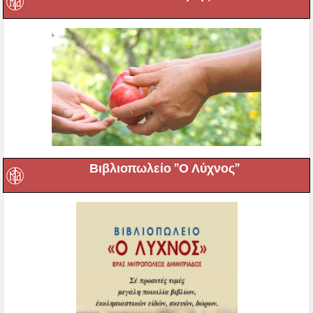
Βιβλιοπωλείο ”Ο Λύχνος”