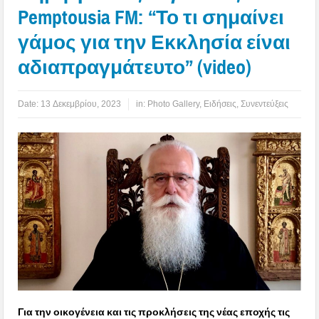
Pemptousia FM: “Το τι σημαίνει
γάμος για την Εκκλησία είναι
αδιαπραγμάτευτο” (video)
Date:
13 Δεκεμβρίου, 2023
in:
Photo Gallery
,
Ειδήσεις
,
Συνεντεύξεις
Για την οικογένεια και τις προκλήσεις της νέας εποχής τις