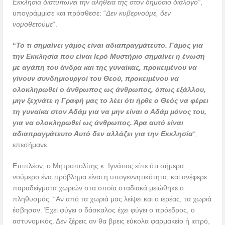
Εκκλησία διατυπώνει την αλήθεια της στον δημόσιο διάλογο”
,
υπογράμμισε και πρόσθεσε: “
Δεν κυβερνούμε, δεν
νομοθετούμε
“.
“
Το τι σημαίνει γάμος είναι αδιαπραγμάτευτο. Γάμος για
την Εκκλησία που είναι Ιερό Μυστήριο σημαίνει η ένωση
με αγάπη του άνδρα και της γυναίκας, προκειμένου να
γίνουν συνδημιουργοί του Θεού, προκειμένου να
ολοκληρωθεί ο άνθρωπος ως άνθρωπος, όπως εξάλλου,
μην ξεχνάτε η Γραφή μας το λέει ότι ήρθε ο Θεός να φέρει
τη γυναίκα στον Αδάμ για να μην είναι ο Αδάμ μόνος του,
για να ολοκληρωθεί ως άνθρωπος. Άρα αυτό είναι
αδιαπραγμάτευτο Αυτό δεν αλλάζει για την Εκκλησία
“,
επεσήμανε.
Επιπλέον, ο Μητροπολίτης κ. Ιγνάτιος είπε ότι σήμερα
νούμερο ένα πρόβλημα είναι η υπογεννητικότητα, και ανέφερε
παραδείγματα χωριών στα οποία σταδιακά μειώθηκε ο
πληθυσμός. “Αν από τα χωριά μας λείψει και ο ιερέας, τα χωριά
έσβησαν. Έχει φύγει ο δάσκαλος έχει φύγει ο πρόεδρος, ο
αστυνομικός. Δεν ξέρεις αν θα βρεις εύκολα φαρμακείο ή ιατρό,