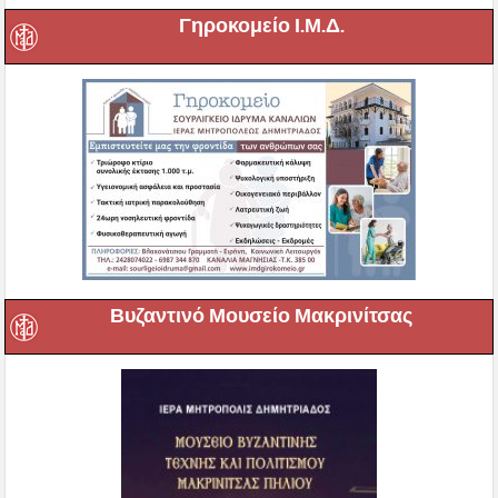
Γηροκομείο Ι.Μ.Δ.
Βυζαντινό Μουσείο Μακρινίτσας