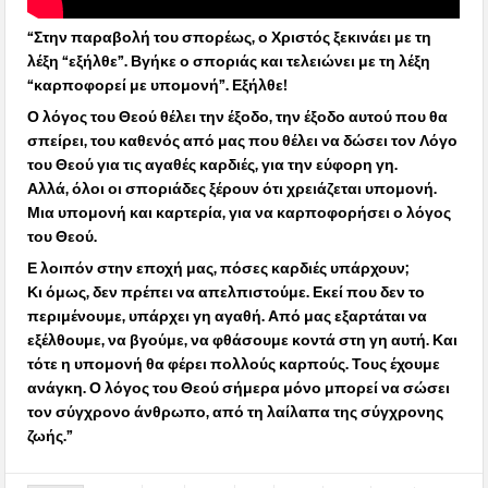
“Στην παραβολή του σπορέως, ο Χριστός ξεκινάει με τη
λέξη “εξήλθε”. Βγήκε ο σποριάς και τελειώνει με τη λέξη
“καρποφορεί με υπομονή”. Εξήλθε!
Ο λόγος του Θεού θέλει την έξοδο, την έξοδο αυτού που θα
σπείρει, του καθενός από μας που θέλει να δώσει τον Λόγο
του Θεού για τις αγαθές καρδιές, για την εύφορη γη.
Αλλά, όλοι οι σποριάδες ξέρουν ότι χρειάζεται υπομονή.
Μια υπομονή και καρτερία, για να καρποφορήσει ο λόγος
του Θεού.
Ε λοιπόν στην εποχή μας, πόσες καρδιές υπάρχουν;
Κι όμως, δεν πρέπει να απελπιστούμε. Εκεί που δεν το
περιμένουμε, υπάρχει γη αγαθή. Από μας εξαρτάται να
εξέλθουμε, να βγούμε, να φθάσουμε κοντά στη γη αυτή. Και
τότε η υπομονή θα φέρει πολλούς καρπούς. Τους έχουμε
ανάγκη. Ο λόγος του Θεού σήμερα μόνο μπορεί να σώσει
τον σύγχρονο άνθρωπο, από τη λαίλαπα της σύγχρονης
ζωής.”