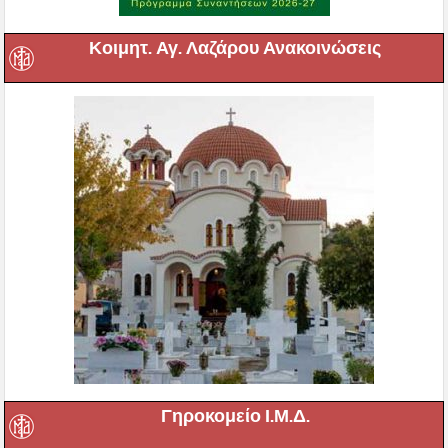
Κοιμητ. Αγ. Λαζάρου Ανακοινώσεις
Γηροκομείο Ι.Μ.Δ.