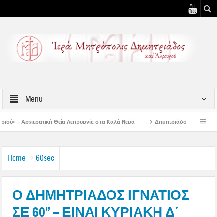
Menu
Λειτουργία στα Καλά Νερά
Δημητριάδος Ιγνάτιος: «Ο Ναός είναι ο τόπος τη
υστιάτικη Παράκληση στην Μεταμόρφωση Βόλου
Επίσκεψη του Δ/ντού της Β/θμ
Home
60sec
Ο ΔΗΜΗΤΡΙΑΔΟΣ ΙΓΝΑΤΙΟΣ
ΣΕ 60’’ – ΕΙΝΑΙ ΚΥΡΙΑΚΗ Δ΄