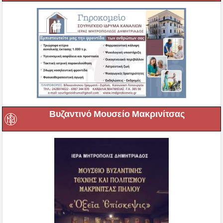
Βυζαντινό Μουσείο Μακρινίτσας