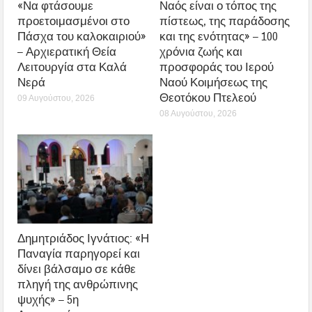
«Να φτάσουμε
Ναός είναι ο τόπος της
προετοιμασμένοι στο
πίστεως, της παράδοσης
Πάσχα του καλοκαιριού»
και της ενότητας» – 100
– Αρχιερατική Θεία
χρόνια ζωής και
Λειτουργία στα Καλά
προσφοράς του Ιερού
Νερά
Ναού Κοιμήσεως της
Θεοτόκου Πτελεού
09 Αυγούστου, 2026
08 Αυγούστου, 2026
Δημητριάδος Ιγνάτιος: «Η
Παναγία παρηγορεί και
δίνει βάλσαμο σε κάθε
πληγή της ανθρώπινης
ψυχής» – 5η