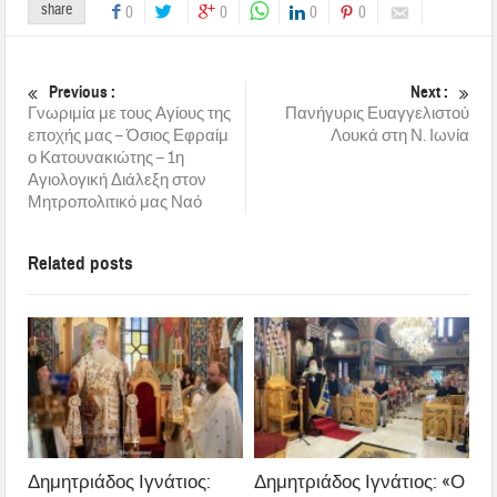
share
0
0
0
0
Previous :
Next :
Γνωριμία με τους Αγίους της
Πανήγυρις Ευαγγελιστού
εποχής μας – Όσιος Εφραίμ
Λουκά στη Ν. Ιωνία
ο Κατουνακιώτης – 1η
Αγιολογική Διάλεξη στον
Μητροπολιτικό μας Ναό
Related posts
Δημητριάδος Ιγνάτιος:
Δημητριάδος Ιγνάτιος: «Ο