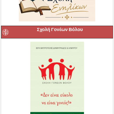
Σχολή Γονέων Βόλου