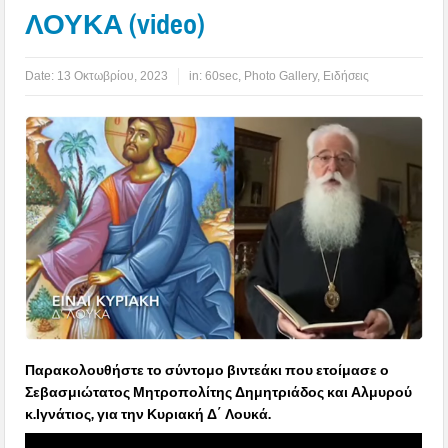
ΛΟΥΚΑ (video)
Date:
13 Οκτωβρίου, 2023
in:
60sec
,
Photo Gallery
,
Ειδήσεις
Παρακολουθήστε το σύντομο βιντεάκι που ετοίμασε ο
Σεβασμιώτατος Μητροπολίτης Δημητριάδος και Αλμυρού
κ.Ιγνάτιος, για την Κυριακή Δ΄ Λουκά.