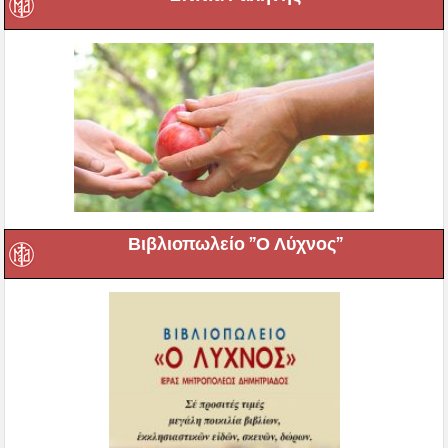
Βιβλιοπωλείο ”Ο Λύχνος”