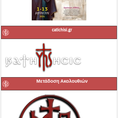
catichisi.gr
Μετάδοση Ακολουθιών