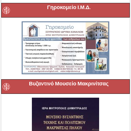
Γηροκομείο Ι.Μ.Δ.
Βυζαντινό Μουσείο Μακρινίτσας