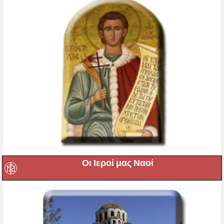
Οι Ιεροί μας Ναοί