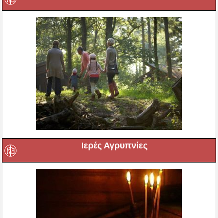
Ιερές Αγρυπνίες