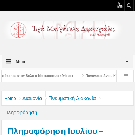
Menu
 Μεταμόρφωση(video)
Πανήγυρις Αγίου Καλλινίκου Μητροπολίτου Εδέσσης στ
Πανηγύρεις Μεταμορφώσεως – 4η Αυγουστιάτικη Παράκληση στην Μεταμόρφωσ
Home
Διακονία
Πνευματική Διακονία
Πληροφόρηση
Πληροφόρηση Ιουλίου –