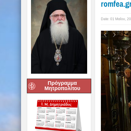
romfea.g
Date:
01 Μαΐου, 2
Πρόγραμμα
Μητροπολίτου