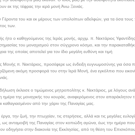
υν εκ της τέφρας την ιερά μονή Άνω Ξενιάς.
ν Γέροντα του και εκ μέρους των υπολοίπων αδελφών, για τα όσα τους
τος των.
ής ήτο ο καθηγούμενος της Ιεράς μονής, αρχιμ. π. Νεκτάριος Υφαντίδη
 σημασίας του μοναχισμού στον σύγχρονο κόσμο, και την παρακαταθήκ
εια της οποίας αποτελεί για τον ίδιο μεγάλη ευθύνη και τιμή
ς Μονής π. Νεκτάριος, προσέφερε ως ένδειξη ευγνωμοσύνης για όσα 
εχιζόμενη ακόμη προσφορά του στην Ιερά Μονή, ένα εγκόλπιο που εικονίζ
νιάς.
κδήλωση έκλεισε ο τιμώμενος μητροπολίτης κ. Νεκτάριος, με λόγους α
τη ημέρα της μοναχικής του κουράς, αναφερόμενος στον απαράκλητον τ
ι καθαγιασμένον από την χάριν της Παναγίας μας.
ργα, την ζωή, την πτωχείαν, τις στερήσεις, αλλά και τις μεγάλες ευλογί
, ως ανταμοιβή της Παναγίας στον κοπιώδη αγώνα, έως την ημέρα που
τον οδηγήσει στην διακονία της Εκκλησίας, από τη θέση του Επισκόπου