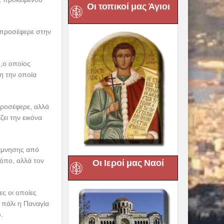
Οι τοπικοί μας Άγιοι
 προσέφερε στην
ς,ο οποίος
η την οποία
προσέφερε, αλλά
ει την εικόνα
νάμνησης από
όπο, αλλά τον
Οι Ιεροί μας Ναοί
ες οι οποίες
 πάλι η Παναγία
.