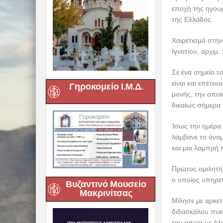
εποχή της ηγου
της Ελλάδος.
Χαιρετισμό στη
Ιγνατίου, αρχιμ
Σε ένα σημείο τ
είναι και επέτε
Γηροκομείο Ι.Μ.Δ.
μονής, την οποί
δικαίως σήμερα 
Ίσως την ημέρα 
λάμβανε το όνομ
και μια λαμπρή 
Πρώτος ομιλητής
ο οποίος υπηρε
Βυζαντινό Μουσείο
Μακρινίτσας
Μίλησε με αρκε
διδασκάλου πνευ
τον οποίο με όλ