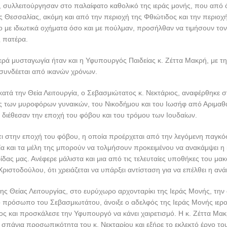
 συλλειτούργησαν στο παλαίφατο καθολικό της ιεράς μονής, που από ό
ς Θεσσαλίας, ακόμη και από την περιοχή της Φθιώτιδος και την περιοχ
 με ιδιωτικά οχήματα όσο και με πούλμαν, προσήλθαν να τιμήσουν το
ς πατέρα.
ρά μυσταγωγία ήταν και η Υφυπουργός Παιδείας κ. Ζέττα Μακρή, με τη
συνδέεται από ικανών χρόνων.
 κατά την Θεία Λειτουργία, ο Σεβασμιώτατος κ. Νεκτάριος, αναφέρθηκε σ
 των μυροφόρων γυναικών, του Νικοδήμου και του Ιωσήφ από Αριμαθαί
 διέθεσαν την εποχή του φόβου και του τρόμου των Ιουδαίων.
ι στην εποχή του φόβου, η οποία προέρχεται από την λεγόμενη παγκόσ
α και τα μέλη της μπορούν να τολμήσουν προκειμένου να ανακάμψει η
ίδας μας. Ανέφερε μάλιστα και μια από τις τελευταίες υποθήκες του μα
ριστοδούλου, ότι χρειάζεται να υπάρξει αντίσταση για να επέλθει η αν
ης Θείας Λειτουργίας, στο ευρύχωρο αρχονταρίκι της Ιεράς Μονής, την 
ο πρόσωπο του Σεβασμιωτάτου, άνοιξε ο αδελφός της Ιεράς Μονής ιερ
ος και προσκάλεσε την Υφυπουργό να κάνει χαιρετισμό. Η κ. Ζέττα Μακ
ν σπάνια προσωπικότητα του κ. Νεκταρίου και εξήρε το εκλεκτό έργο του