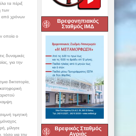
λα τα πέριξ
ή των
ν από χρόνων
Βρεφονηπιακός
Σταθμός ΙΜΔ
ν οποία ο
τις δυναμικές
ας, για την
μια δικτατορία,
 κατηφορική
καριστού
άκαμψη.
σεμνή τιμητική
ομόναχος
Βρεφικός Σταθμός
ρή, μίλησε
Αγριάς
, τόσο για την