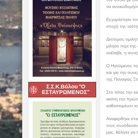
να ανοικοδομήσο
Ευχαρίστησε το
εποχή της νεότη
Δεύτερος ομιλητ
μίλησε περί της
ανέλαβε, η συνέχ
Ο Ηγούμενος τη
και για την συν
της Παναγίας Ξε
Σ.Σ.Κ.Βόλου “Ο
ΕΣΤΑΥΡΩΜΕΝΟΣ”
Στο τέλος την ε
εκείνη την πρώ
καθοσιομένον κα
Αναφέρθηκε στα έ
τους συνόδευαν
μας, θέλησε να 