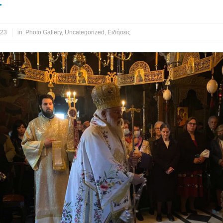
r
023
in:
Photo Gallery
,
Uncategorized
,
Ειδήσεις