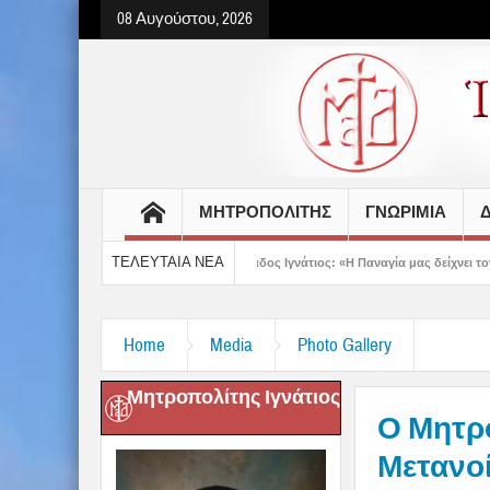
08 Αυγούστου, 2026
ΜΗΤΡΟΠΟΛΙΤΗΣ
ΓΝΩΡΙΜΙΑ
Δ
ΤΕΛΕΥΤΑΙΑ ΝΕΑ
τίου
Δημητριάδος Ιγνάτιος: «Η Παναγία μας δείχνει τον δρόμο της ταπείν
Home
Media
Photo Gallery
Μητροπολίτης Ιγνάτιος
Ο Μητρ
Μετανο