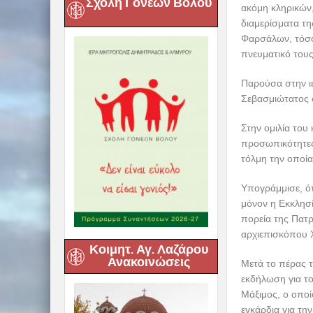
Σχολή Γονέων Βόλου
ακόμη κληρικών,
διαμερίσματα τη
Φαρσάλων, τόσο
πνευματικό του
Παρούσα στην ιε
Σεβασμιώτατος 
Στην ομιλία του
προσωπικότητες
τόλμη την οποία
Υπογράμμισε, ότ
μόνον η Εκκλησί
πορεία της Πατρ
αρχιεπισκόπου Χ
Κοιμητ. Αγ. Λαζάρου
Ανακοινώσεις
Μετά το πέρας τ
εκδήλωση για τ
Μάξιμος, ο οποί
εγκάρδια για τη