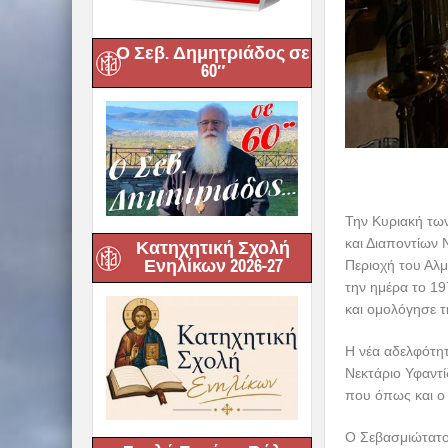
Ο Σεβ. Δημητριάδος σε
60″
Την Κυριακή τω
και Διαποντίων 
Κατηχητική Σχολή
Ενηλίκων 2026-27
Περιοχή του Αλμ
την ημέρα το 19
και ομολόγησε τ
Η νέα αδελφότητ
Νεκτάριο Υφαντί
που όπως και ο 
Ο Σεβασμιώτατος