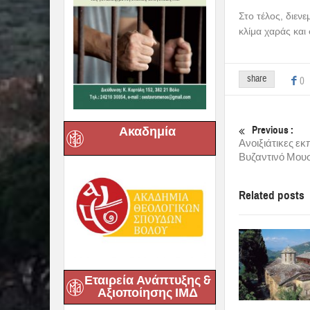
Στο τέλος, διεν
κλίμα χαράς και
share
0
Previous :
Ακαδημία
Ανοιξιάτικες εκ
Βυζαντινό Μουσ
Related posts
Εταιρεία Ανάπτυξης &
Αξιοποίησης ΙΜΔ