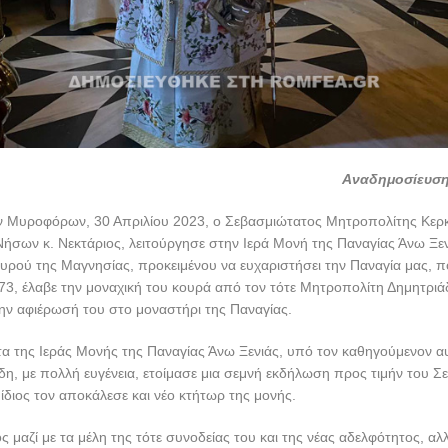
Αναδημοσίευσ
ν Μυροφόρων, 30 Απριλίου 2023, ο Σεβασμιώτατος Μητροπολίτης Κερ
Νήσων κ. Νεκτάριος, λειτούργησε στην Ιερά Μονή της Παναγίας Άνω Ξεν
υρού της Μαγνησίας, προκειμένου να ευχαριστήσει την Παναγία μας, π
73, έλαβε την μοναχική του κουρά από τον τότε Μητροπολίτη Δημητριά
ην αφιέρωσή του στο μοναστήρι της Παναγίας.
α της Ιεράς Μονής της Παναγίας Άνω Ξενιάς, υπό τον καθηγούμενον αυ
δη, με πολλή ευγένεια, ετοίμασε μια σεμνή εκδήλωση προς τιμήν του Σ
ίδιος τον αποκάλεσε και νέο κτήτωρ της μονής.
 μαζί με τα μέλη της τότε συνοδείας του και της νέας αδελφότητος, αλ