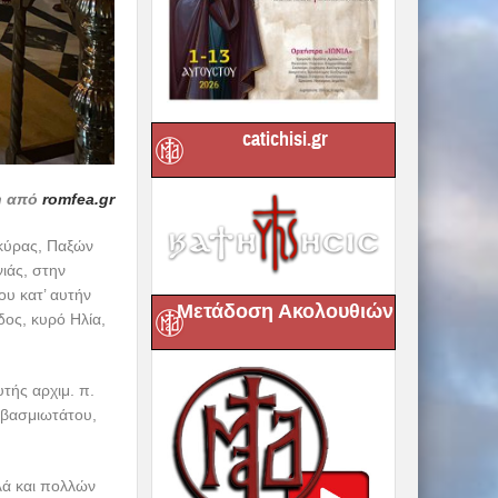
catichisi.gr
η από
romfea.gr
κύρας, Παξών
ιάς, στην
ου κατ’ αυτήν
Μετάδοση Ακολουθιών
δος, κυρό Ηλία,
τής αρχιμ. π.
εβασμιωτάτου,
λά και πολλών