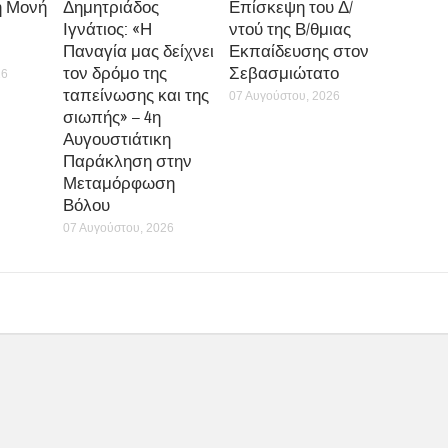
η Μονή
Δημητριάδος
Επίσκεψη του Δ/
Ιγνάτιος: «Η
ντού της Β/θμιας
Παναγία μας δείχνει
Εκπαίδευσης στον
τον δρόμο της
Σεβασμιώτατο
26
ταπείνωσης και της
07 Αυγούστου, 2026
σιωπής» – 4η
Αυγουστιάτικη
Παράκληση στην
Μεταμόρφωση
Βόλου
07 Αυγούστου, 2026