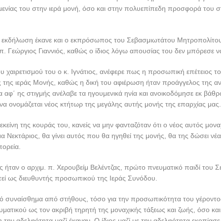
μενίας του στην ιερά μονή, όσο και στην πολυεπίπεδη προσφορά του σ
ν εκδήλωση έκανε και ο εκπρόσωπος του Σεβασμιωτάτου Μητροπολίτου
. π. Γεώργιος Γιαννιός, καθώς ο ίδιος λόγω απουσίας του δεν μπόρεσε ν
ου χαιρετισμού του ο κ. Ιγνάτιος, ανέφερε πως η προσωπική επέτειος το
ιος της ιεράς Μονής, καθώς η δική του αφιέρωση ήταν προάγγελος της 
α αφ΄ ης στιγμής ανέλαβε τα ηγουμενικά ηνία και ανοικοδόμησε εκ βάθ
να ονομάζεται νέος κτήτωρ της μεγάλης αυτής μονής της επαρχίας μας.
εκείνη της κουράς του, κανείς να μην φανταζόταν ότι ο νέος αυτός μον
α Νεκτάριος, θα γίνει αυτός που θα ηγηθεί της μονής, θα της δώσει νέ
πορεία.
 ήταν ο αρχιμ. π. Χερουβείμ Βελέντζας, πρώτο πνευματικό παιδί του Σε
τεί ως διευθυντής προσωπικού της Ιεράς Συνόδου.
τό συναίσθημα από στήθους, τόσο για την προσωπικότητα του γέροντο
ματικού ως τον ακριβή τηρητή της μοναχικής τάξεως και ζωής, όσο και
η την αδελφότητα μαζί έκαναν. Ο ίδιος μαζί με την αδελφότητα εκοπίασε