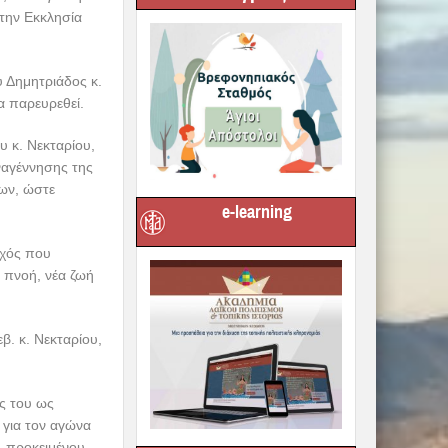
την Εκκλησία
 Δημητριάδος κ.
α παρευρεθεί.
υ κ. Νεκταρίου,
αναγέννησης της
ρων, ώστε
e-learning
αχός που
α πνοή, νέα ζωή
β. κ. Νεκταρίου,
ς του ως
 για τον αγώνα
, προκειμένου