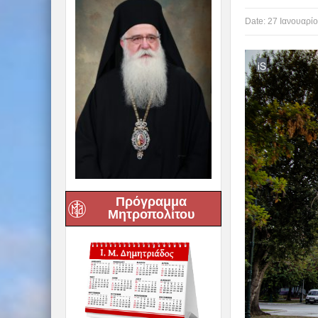
Date:
27 Ιανουαρίο
Πρόγραμμα
Μητροπολίτου