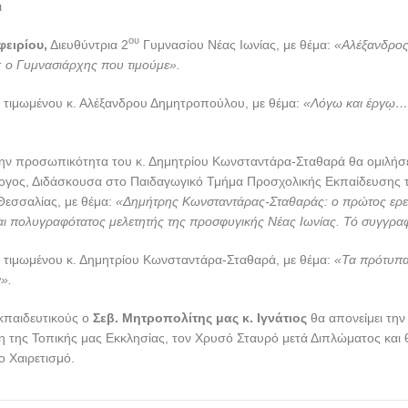
ι
ου
φειρίου,
Διευθύντρια 2
Γυμνασίου Νέας Ιωνίας, με θέμα:
«Αλέξανδρο
 ο Γυμνασιάρχης που τιμούμε».
 τιμωμένου κ. Αλέξανδρου Δημητροπούλου, με θέμα:
«Λόγω και έργῳ…ε
 την προσωπικότητα του κ. Δημητρίου Κωνσταντάρα-Σταθαρά θα ομιλήσ
ογος, Διδάσκουσα στο Παιδαγωγικό Τμήμα Προσχολικής Εκπαίδευσης 
Θεσσαλίας, με θέμα:
«Δημήτρης Κωνσταντάρας-Σταθαράς: ο πρώτος ερε
ι πολυγραφότατος μελετητής της προσφυγικής Νέας Ιωνίας. Τό συγγραφ
 τιμωμένου κ. Δημητρίου Κωνσταντάρα-Σταθαρά, με θέμα:
«Τα πρότυπα
».
κπαιδευτικούς ο
Σεβ. Μητροπολίτης μας κ. Ιγνάτιος
θα απονείμει τη
ση της Τοπικής μας Εκκλησίας, τον Χρυσό Σταυρό μετά Διπλώματος και 
ο Χαιρετισμό.