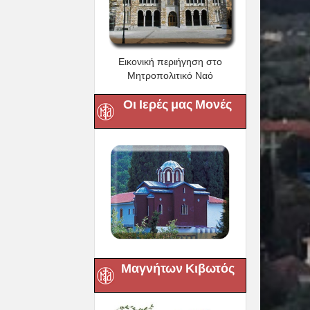
Εικονική περιήγηση στο
Μητροπολιτικό Ναό
Οι Ιερές μας Μονές
Μαγνήτων Κιβωτός