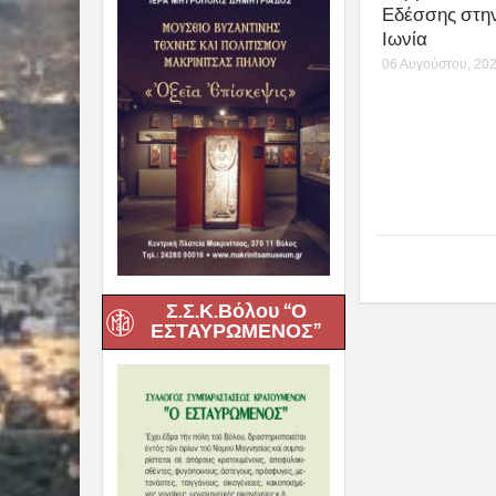
Εδέσσης στη
Ιωνία
06 Αυγούστου, 20
Σ.Σ.Κ.Βόλου “Ο
ΕΣΤΑΥΡΩΜΕΝΟΣ”