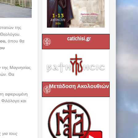
στατών της
 Θεολόγου.
catichisi.gr
ου,
όπου θα
ου
ών της Μαγνησίας
κών. Θα
Μετάδοση Ακολουθιών
ωση αφιερωμένη
 Φιλόλογο και
 για τους