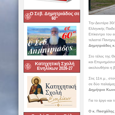
Ο Σεβ. Δημητριάδος σε
60″
Την Δευτέρα 30/
Ελληνικής Παιδε
Επίκεντρο του ε
τελεστεί Πανηγυ
Δημητριάδος κ.
Στο τέλος της Θ
και Επιμνημόσυ
Κατηχητική Σχολή
ακολουθήσει η β
Ενηλίκων 2026-27
Στις 11π.μ., σ
σε δύο παλαίμα
Δημήτριο Κων
Για το έργο κα
Ο κ. Πασχάλης