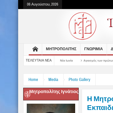
06 Αυγούστου, 2026
ΜΗΤΡΟΠΟΛΙΤΗΣ
ΓΝΩΡΙΜΙΑ
Δ
ΤΕΛΕΥΤΑΙΑ ΝΕΑ
πολίτου Εδέσσης στην Νέα Ιωνία
Αγιασμός των πρώτων ολοκληρωμένων κελιώ
Home
Media
Photo Gallery
Μητροπολίτης Ιγνάτιος
Η Μητρ
Εκπαιδ