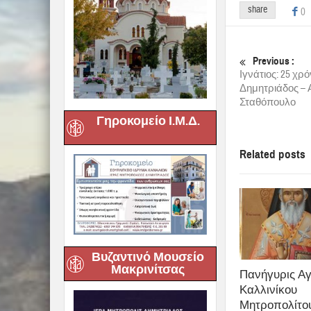
share
0
Previous :
Ιγνάτιος: 25 χρ
Δημητριάδος – 
Σταθόπουλο
Γηροκομείο Ι.Μ.Δ.
Related posts
Βυζαντινό Μουσείο
Μακρινίτσας
Πανήγυρις Αγ
Καλλινίκου
Μητροπολίτο