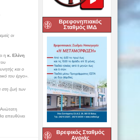
ς
Βρεφονηπιακός
Σταθμός ΙΜΔ
μείς οι
ει η
κ. Ελένη
του
υνητής και ο
ικό του έργο».
 στη ζωή των
ν Ανώτατη
θα απευθύνει
Βρεφικός Σταθμός
Αγριάς