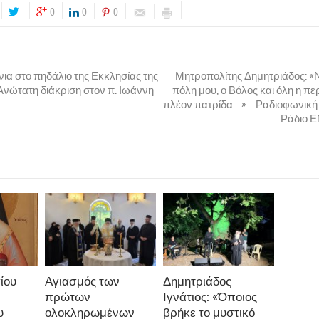
0
0
0
όνια στο πηδάλιο της Εκκλησίας της
Μητροπολίτης Δημητριάδος: «Νι
Ανώτατη διάκριση στον π. Ιωάννη
πόλη μου, ο Βόλος και όλη η περ
πλέον πατρίδα…» – Ραδιοφωνική
Ράδιο ΕΝ
ίου
Αγιασμός των
Δημητριάδος
πρώτων
Ιγνάτιος: «Όποιος
υ
ολοκληρωμένων
βρήκε το μυστικό