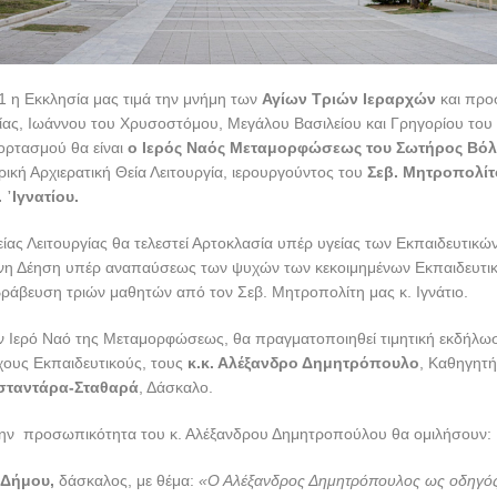
1 η Εκκλησία μας τιμά την μνήμη των
Αγίων Τριών Ιεραρχών
και προ
ίας, Ιωάννου του Χρυσοστόμου, Μεγάλου Βασιλείου και Γρηγορίου του
ορτασμού θα είναι
ο Ιερός Ναός Μεταμορφώσεως του Σωτήρος Βόλ
ρική Αρχιερατική Θεία Λειτουργία, ιερουργούντος του
Σεβ. Μητροπολίτ
 ᾿Ιγνατίου.
είας Λειτουργίας θα τελεστεί Αρτοκλασία υπέρ υγείας των Εκπαιδευτικ
νη Δέηση υπέρ αναπαύσεως των ψυχών των κεκοιμημένων Εκπαιδευτι
ράβευση τριών μαθητών από τον Σεβ. Μητροπολίτη μας κ. Ιγνάτιο.
τον Ιερό Ναό της Μεταμορφώσεως, θα πραγματοποιηθεί τιμητική εκδήλ
χους Εκπαιδευτικούς, τους
κ.κ. Αλέξανδρο Δημητρόπουλο
, Καθηγητή
σταντάρα-Σταθαρά
, Δάσκαλο.
ι την προσωπικότητα του κ. Αλέξανδρου Δημητροπούλου θα ομιλήσουν:
 Δήμου,
δάσκαλος, με θέμα:
«Ο Αλέξανδρος Δημητρόπουλος ως οδηγός