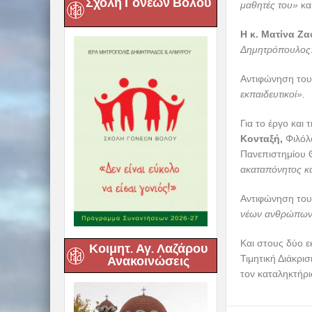
Σχολή Γονέων Βόλου
μαθητές του»
κα
Η κ. Ματίνα Ζα
Δημητρόπουλος:
Αντιφώνηση του
εκπαιδευτικοί».
Για το έργο και
Κονταξή,
Φιλόλ
Πανεπιστημίου 
ακαταπόνητος κα
Αντιφώνηση του
νέων ανθρώπων
Και στους δύο ε
Κοιμητ. Αγ. Λαζάρου
Τιμητική Διάκρι
Ανακοινώσεις
τον καταληκτήρι