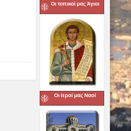
Οι τοπικοί μας Άγιοι
Οι Ιεροί μας Ναοί