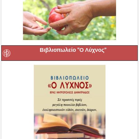
Βιβλιοπωλείο ”Ο Λύχνος”