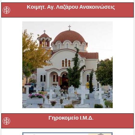
Κοιμητ. Αγ. Λαζάρου Ανακοινώσεις
Γηροκομείο Ι.Μ.Δ.