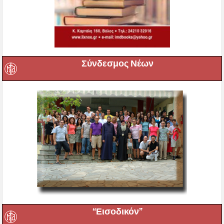
Σύνδεσμος Νέων
“Εισοδικόν”