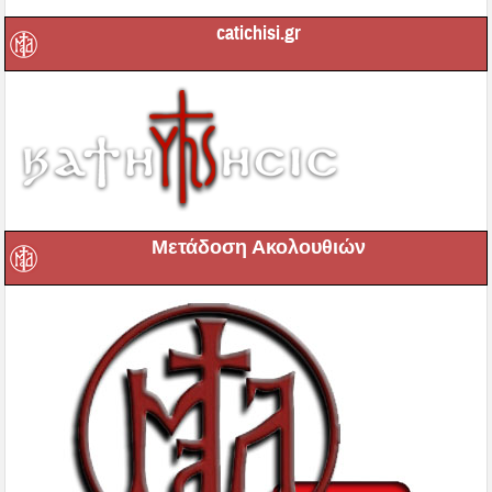
catichisi.gr
Μετάδοση Ακολουθιών