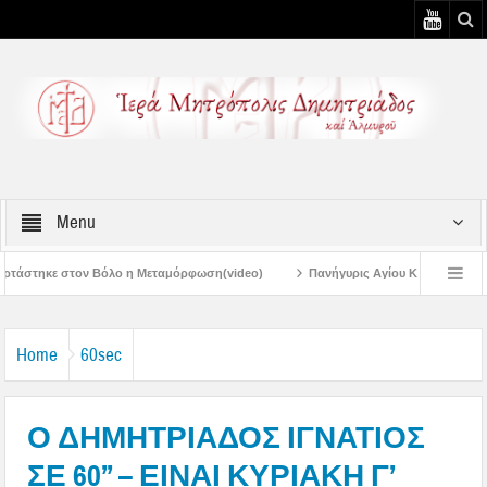
Menu
 Μεταμόρφωση(video)
Πανήγυρις Αγίου Καλλινίκου Μητροπολίτου Εδέσσης στη
Πανηγύρεις Μεταμορφώσεως – 4η Αυγουστιάτικη Παράκληση στην Μεταμόρφωσ
Home
60sec
Ο ΔΗΜΗΤΡΙΑΔΟΣ ΙΓΝΑΤΙΟΣ
ΣΕ 60’’ – ΕΙΝΑΙ ΚΥΡΙΑΚΗ Γ’