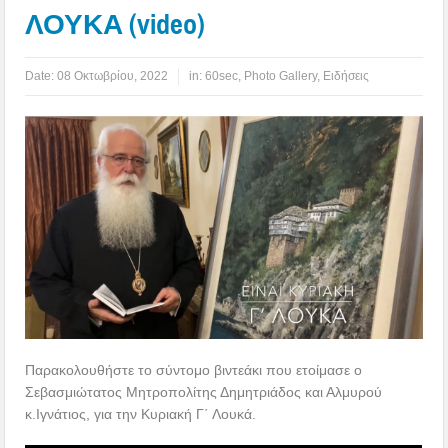
ΛΟΥΚΑ (video)
Date:
08 Οκτωβρίου, 2022
in:
60sec
,
Photo Gallery
,
Ειδήσεις
Παρακολουθήστε το σύντομο βιντεάκι που ετοίμασε ο
Σεβασμιώτατος Μητροπολίτης Δημητριάδος και Αλμυρού
κ.Ιγνάτιος, για την Κυριακή Γ΄ Λουκά.