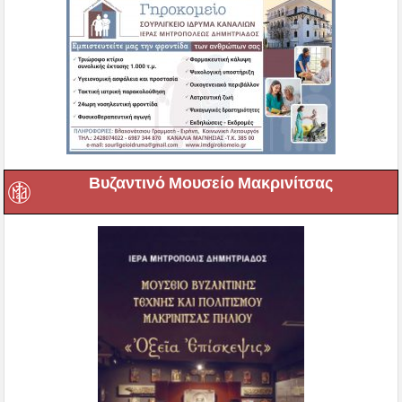
Βυζαντινό Μουσείο Μακρινίτσας