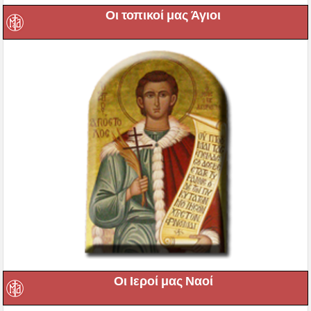
Οι τοπικοί μας Άγιοι
Οι Ιεροί μας Ναοί