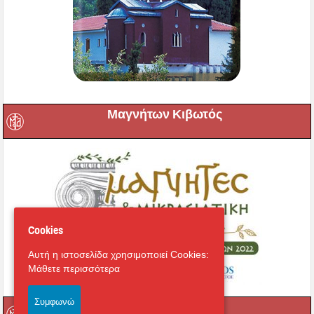
Μαγνήτων Κιβωτός
Cookies
Αυτή η ιστοσελίδα χρησιμοποιεί Cookies:
Μάθετε περισσότερα
Συμφωνώ
Ραδιόφωνο