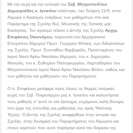
Με την ευχή και την ευλογία του
Σεβ. Μητροπολίτου
Δημητριάδος κ. Ιγνατίου
τελέστηκε, την Τετάρτη 21/9, στον
Αλμυρό ο Αγιασμός ενάρξεως των μαθημάτων στο εκεί
Παράρτημα της Σχολής Βυζ. Μουσικής της Τοπικής μας
Εκκλησίας. Τον αγιασμό τέλεσε ο Δ/ντής της Σχολής
Αρχιμ.
Επιφάνιος Οικονόμου,
παρουσία του Αρχιερατικού
Επιτρόπου Αλμυρού Πρωτ. Γεωργίου Μπέκα, των διδασκάλων
της Σχολής, Πρωτ. Ευσταθίου Βαρβαρέλη, Προϊσταμένου του
Ιερού Ναού Αγίου Νικολάου Αλμυρού, του κ. Δημητρίου
Μανώλη, του κ. Ευθυμίου Παπαγεωργίου, Λαμπαδαρίου του
Μητροπολιτικού Ιερού Ναού Αγίου Νικολάου Βόλου, καθώς και
των μαθητών και μαθητριών του Παραρτήματος.
Ο π. Επιφάνιος μετέφερε προς όλους τις θερμές πατρικές
ευχές του Σεβ. Ποιμενάρχου μας κ. Ιγνατίου και καλωσόρισε
τους μαθητές σ’ αυτό το νέο ξεκίνημα, ευχόμενος καλή δύναμη
στο έργο της σπουδής και μαθητείας της ιεράς Ψαλτικής
Τέχνης. Ο Δ/ντής της Σχολής αναφέρθηκε στην ιστορία της
Σχολής, στην δυναμική του Παραρτήματος του Αλμυρού και
στους καρπούς που αυτό παρήγαγε κατά την διάρκεια της