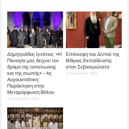
Δημητριάδος Ιγνάτιος: «Η
Επίσκεψη του Δ/ντού της
Παναγία μας δείχνει τον
Β/θμιας Εκπαίδευσης
δρόμο της ταπείνωσης
στον Σεβασμιώτατο
και της σιωπής» – 4η
07 Αυγούστου, 2026
Αυγουστιάτικη
Παράκληση στην
Μεταμόρφωση Βόλου
07 Αυγούστου, 2026