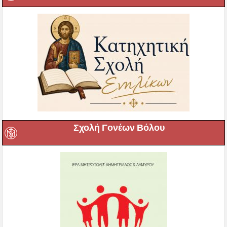
Σχολή Γονέων Βόλου