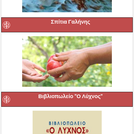
Σπίτια Γαλήνης
Βιβλιοπωλείο ”Ο Λύχνος”