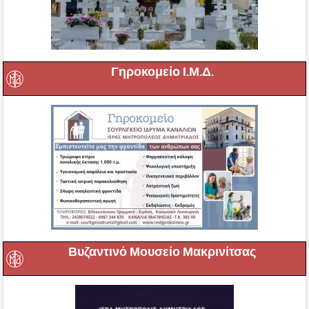
Γηροκομείο Ι.Μ.Δ.
Βυζαντινό Μουσείο Μακρινίτσας