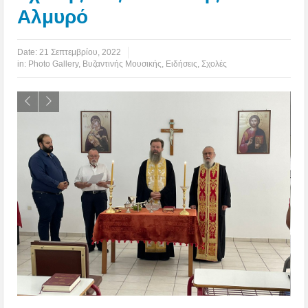
Αλμυρό
Date:
21 Σεπτεμβρίου, 2022
in:
Photo Gallery
,
Βυζαντινής Μουσικής
,
Ειδήσεις
,
Σχολές