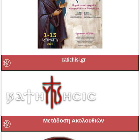
catichisi.gr
Μετάδοση Ακολουθιών