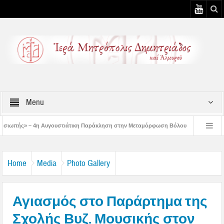
Menu
υστιάτικη Παράκληση στην Μεταμόρφωση Βόλου
Επίσκεψη του Δ/ντού της Β/θμ
3η Αυγουστιάτικη Παράκληση στον Άγιο Γεώργιο Νηλείας
Δημητριάδος Ιγνάτι
Home
Media
Photo Gallery
Αγιασμός στο Παράρτημα της
Σχολής Βυζ. Μουσικής στον