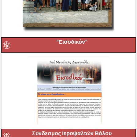
“Εισοδικόν”
Σύνδεσμος Ιεροψαλτών Βόλου