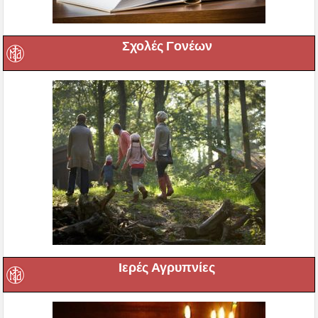
Σχολές Γονέων
Ιερές Αγρυπνίες