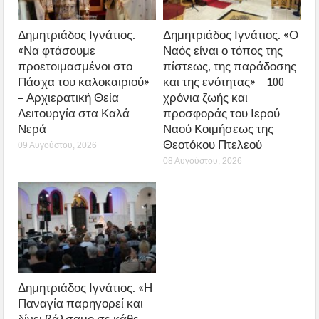
Δημητριάδος Ιγνάτιος:
Δημητριάδος Ιγνάτιος: «Ο
«Να φτάσουμε
Ναός είναι ο τόπος της
προετοιμασμένοι στο
πίστεως, της παράδοσης
Πάσχα του καλοκαιριού»
και της ενότητας» – 100
– Αρχιερατική Θεία
χρόνια ζωής και
Λειτουργία στα Καλά
προσφοράς του Ιερού
Νερά
Ναού Κοιμήσεως της
Θεοτόκου Πτελεού
09 Αυγούστου, 2026
08 Αυγούστου, 2026
Δημητριάδος Ιγνάτιος: «Η
Παναγία παρηγορεί και