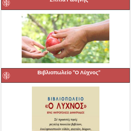
Βιβλιοπωλείο ”Ο Λύχνος”