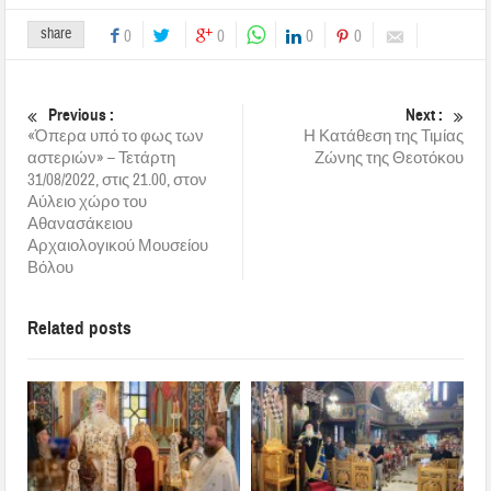
share
0
0
0
0
Previous :
Next :
«Όπερα υπό το φως των
Η Κατάθεση της Τιμίας
αστεριών» – Τετάρτη
Ζώνης της Θεοτόκου
31/08/2022, στις 21.00, στον
Αύλειο χώρο του
Αθανασάκειου
Αρχαιολογικού Μουσείου
Βόλου
Related posts