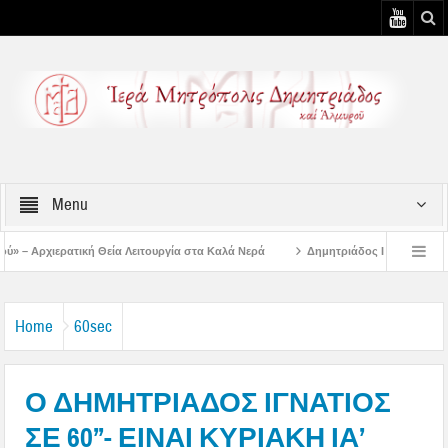
Menu
Λειτουργία στα Καλά Νερά
Δημητριάδος Ιγνάτιος: «Ο Ναός είναι ο τόπος της
στιάτικη Παράκληση στην Μεταμόρφωση Βόλου
Επίσκεψη του Δ/ντού της Β/θμ
Home
60sec
Ο ΔΗΜΗΤΡΙΑΔΟΣ ΙΓΝΑΤΙΟΣ
ΣΕ 60’’- ΕΙΝΑΙ ΚΥΡΙΑΚΗ ΙΑ’