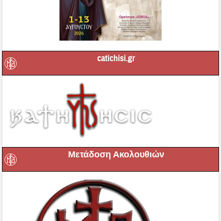
catichisi.gr
Μετάδοση Ακολουθιών