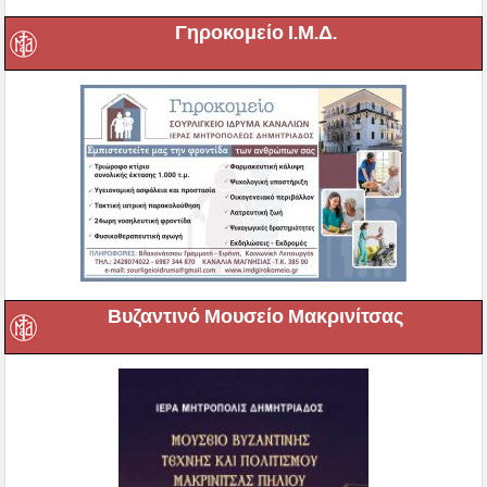
Γηροκομείο Ι.Μ.Δ.
Βυζαντινό Μουσείο Μακρινίτσας