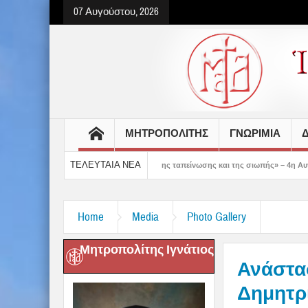
07 Αυγούστου, 2026
ΜΗΤΡΟΠΟΛΙΤΗΣ
ΓΝΩΡΙΜΙΑ
Δ
ΤΕΛΕΥΤΑΙΑ ΝΕΑ
μας δείχνει τον δρόμο της ταπείνωσης και της σιωπής» – 4η Αυγουστιάτικη Παράκ
Home
Media
Photo Gallery
Μητροπολίτης Ιγνάτιος
Ανάστασ
Δημητρι