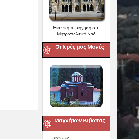
Εικονική περιήγηση στο
Μητροπολιτικό Ναό
Οι Ιερές μας Μονές
Μαγνήτων Κιβωτός