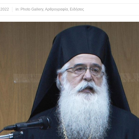
 2022
in:
Photo Gallery
,
Αρθρογραφία
,
Ειδήσεις