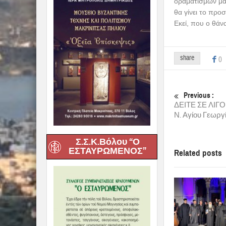
οραματισμών μας
θα γίνει το προ
Εκεί, που ο θάν
share
0
Previous :
ΔΕΙΤΕ ΣΕ ΛΙΓΟ 
Ν. Αγίου Γεωργ
Σ.Σ.Κ.Βόλου “Ο
ΕΣΤΑΥΡΩΜΕΝΟΣ”
Related posts