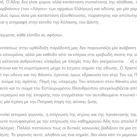
ζωή. Ο Άδης δεν είναι χώρος αλλά κατάσταση συσκότισης της αλήθειας, 
συμβαίνουν (του «Λόγου» των αρχαίων Ελλήνων) και οδύνης για μία χα
ρίως όμως είναι μία κατάσταση εξουθένωσης, παραίτησης και απόλυτη
αι η επιγραφή στην είσοδο της Κόλασης του Δάντη:
έρχεται, κάθε ελπίδα ας αφήσει».
ναστάσεως στην ορθόδοξη παράδοσή μας δεν παρουσιάζει μία ανάβαση
α επουράνια, αλλά μία κάθοδο από τα επίγεια στα ερεβώδη σκότη της 
ί κείτονται ανθρώπινες υπάρξεις με πληγές που δεν γιατρεύονται … εξ
πόνια και τη συμπόρευση μέχρι το έσχατο σημείο της οδύνης. Ο Χριστό
 την οδύνη και τον θάνατο, έχοντας όμως εδραιώσει την ισχύ Του ως 
όνομα της αγάπης. Πηγή της υπεροχής Του απέναντι στον θάνατο είνα
 αυτό και το σώμα του Εσταυρωμένου Θεανθρώπου απεγκλωβίζεται από
εντρισμού και της έπαρσης που στιγμάτισαν τον αυτοθεωμένο πτωτικό
ος μία σχέση με την Πατρική πηγή της αέναης ζωής.
ελεί ιστορικό γεγονός, η επίγνωση της ισχύος και της προέκτασής τη
όλυτα συνυφασμένη με την επίγνωση του καθημερινού Άδη που απειλεί 
λόκληρες. Πολλοί πιστεύουν πως οι δυτικές κοινωνίες βαδίζουν σε μια σ
ηση. Το γεγονός αυτό, αληθινό ως ένα σημείο, δεν είναι κάτι το μεμον