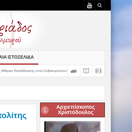
ΙΆ ΙΣΤΟΣΕΛΊΔΑ
ς στον Σεβασμιώτατο
Δημητριάδος Ιγνάτιος: «Ο Χριστός μάς έδειξε το μέλλ
Αρχιεπίσκοπος
Χριστόδουλος
πολίτης