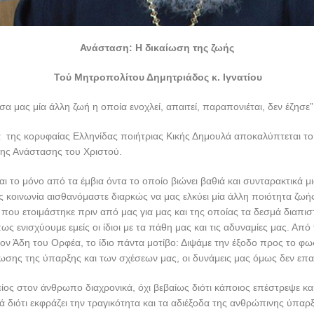
Ανάσταση: Η δικαίωση της ζωής
Τού Μητροπολίτου Δημητριάδος κ. Ιγνατίου
σα μας μία άλλη ζωή η οποία ενοχλεί, απαιτεί, παραπονιέται, δεν έζησε”
α της κορυφαίας Ελληνίδας ποιήτριας Κικής Δημουλά αποκαλύπτεται το
της Ανάστασης του Χριστού.
ι το μόνο από τα έμβια όντα το οποίο βιώνει βαθιά και συνταρακτικά μ
κοινωνία αισθανόμαστε διαρκώς να μας ελκύει μία άλλη ποιότητα ζωής
 που ετοιμάστηκε πριν από μας για μας και της οποίας τα δεσμά διαπι
ως ενισχύουμε εμείς οι ίδιοι με τα πάθη μας και τις αδυναμίες μας. Από
ον Άδη του Ορφέα, το ίδιο πάντα μοτίβο: Διψάμε την έξοδο προς το φω
ωσης της ύπαρξης και των σχέσεων μας, οι δυνάμεις μας όμως δεν επ
κείος στον άνθρωπο διαχρονικά, όχι βεβαίως διότι κάποιος επέστρεψε κα
ά διότι εκφράζει την τραγικότητα και τα αδιέξοδα της ανθρώπινης ύπαρ