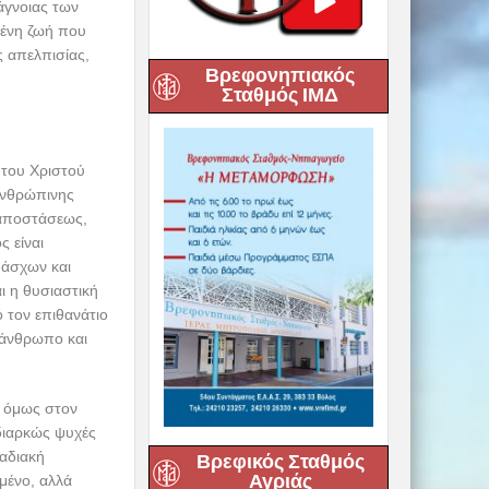
άγνοιας των
μένη ζωή που
ς απελπισίας,
Βρεφονηπιακός
Σταθμός ΙΜΔ
 του Χριστού
ανθρώπινης
 αποστάσεως,
ς είναι
Πάσχων και
ι η θυσιαστική
 τον επιθανάτιο
 άνθρωπο και
ς όμως στον
διαρκώς ψυχές
ταδιακή
Βρεφικός Σταθμός
Αγριάς
ωμένο, αλλά