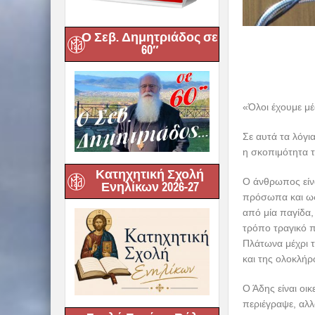
Ο Σεβ. Δημητριάδος σε
60″
«Όλοι έχουμε μέ
Σε αυτά τα λόγι
η σκοπιμότητα 
Κατηχητική Σχολή
Ο άνθρωπος είνα
Ενηλίκων 2026-27
πρόσωπα και ως 
από μία παγίδα,
τρόπο τραγικό π
Πλάτωνα μέχρι τ
και της ολοκλήρ
Ο Άδης είναι οι
περιέγραψε, αλλ