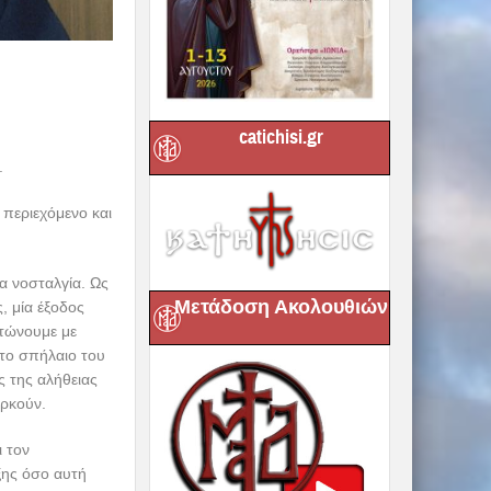
catichisi.gr
.
 περιεχόμενο και
ια νοσταλγία. Ως
Μετάδοση Ακολουθιών
, μία έξοδος
στώνουμε με
 το σπήλαιο του
ς της αλήθειας
αρκούν.
ι τον
ξης όσο αυτή