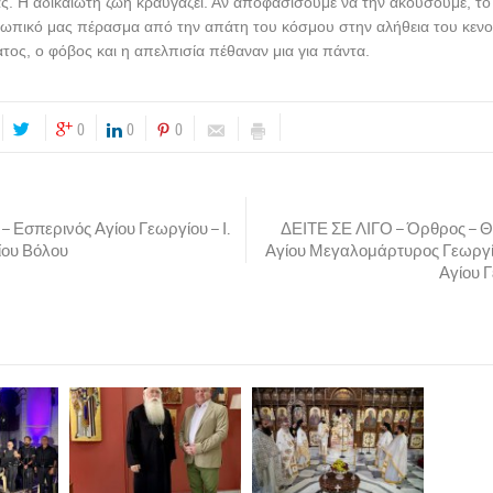
. Η αδικαίωτη ζωή κραυγάζει. Αν αποφασίσουμε να την ακούσουμε, το
σωπικό μας πέρασμα από την απάτη του κόσμου στην αλήθεια του κενο
ατος, ο φόβος και η απελπισία πέθαναν μια για πάντα.
0
0
0
– Εσπερινός Αγίου Γεωργίου – Ι.
ΔΕΙΤΕ ΣΕ ΛΙΓΟ – Όρθρος – Θε
ίου Βόλου
Αγίου Μεγαλομάρτυρος Γεωργίο
Αγίου 