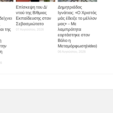
Επίσκεψη του Δ/
Δημητριάδος
ντού της Β/θμιας
Ιγνάτιος: «Ο Χριστός
δείχνει
Εκπαίδευσης στον
μάς έδειξε το μέλλον
ς
Σεβασμιώτατο
μας» – Με
αι της
λαμπρότητα
07 Αυγούστου, 2026
εορτάστηκε στον
η
Βόλο η
την
Μεταμόρφωση(video)
η
06 Αυγούστου, 2026
26