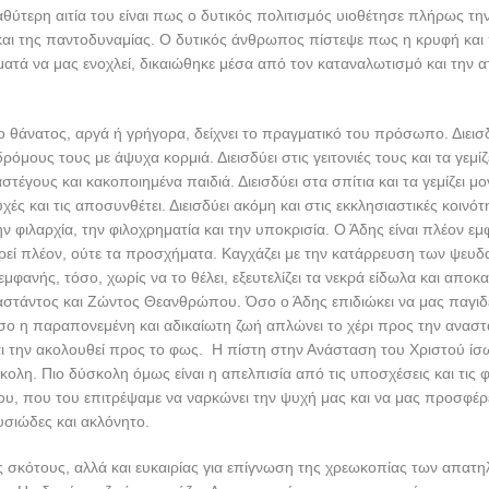
ύτερη αιτία του είναι πως ο δυτικός πολιτισμός υιοθέτησε πλήρως τ
 και της παντοδυναμίας. Ο δυτικός άνθρωπος πίστεψε πως η κρυφή κα
ατά να μας ενοχλεί, δικαιώθηκε μέσα από τον καταναλωτισμό και την α
ο θάνατος, αργά ή γρήγορα, δείχνει το πραγματικό του πρόσωπο. Διεισδ
 δρόμους τους με άψυχα κορμιά. Διεισδύει στις γειτονιές τους και τα γεμίζ
τέγους και κακοποιημένα παιδιά. Διεισδύει στα σπίτια και τα γεμίζει μον
υχές και τις αποσυνθέτει. Διεισδύει ακόμη και στις εκκλησιαστικές κοινότη
ην φιλαρχία, την φιλοχρηματία και την υποκρισία. Ο Άδης είναι πλέον εμ
ρεί πλέον, ούτε τα προσχήματα. Καγχάζει με την κατάρρευση των ψευ
μφανής, τόσο, χωρίς να το θέλει, εξευτελίζει τα νεκρά είδωλα και αποκ
αστάντος και Ζώντος Θεανθρώπου. Όσο ο Άδης επιδιώκει να μας παγιδ
όσο η παραπονεμένη και αδικαίωτη ζωή απλώνει το χέρι προς την ανασ
ι την ακολουθεί προς το φως. Η πίστη στην Ανάσταση του Χριστού ίσω
ολη. Πιο δύσκολη όμως είναι η απελπισία από τις υποσχέσεις και τις 
υ, που του επιτρέψαμε να ναρκώνει την ψυχή μας και να μας προσφέρει
σιώδες και ακλόνητο.
 σκότους, αλλά και ευκαιρίας για επίγνωση της χρεωκοπίας των απατ