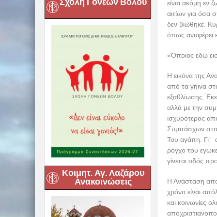
Σχολή Γονέων Βόλου
είναι ακόμη εν 
αιτίων για όσα 
δεν βιώθηκε. Κυ
όπως αναφέρει κ
«Όποιος εδώ εισ
Η εικόνα της Α
από τα γήινα στ
εξαθλίωσης. Εκε
αλλά με την συμ
ισχυρότερος από
Συμπάσχων στο 
Του αγάπη. Γι΄
ρόγχο του εγωκ
γίνεται οδός πρ
Κοιμητ. Αγ. Λαζάρου
Ανακοινώσεις
Η Ανάσταση αποτ
χρόνο είναι απ
και κοινωνίες ο
αποχριστιανοποί