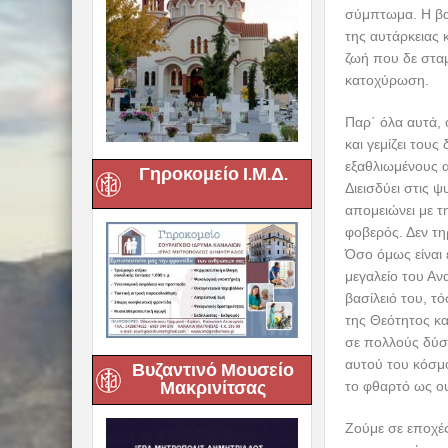
σύμπτωμα. Η βαθ
της αυτάρκειας
ζωή που δε σταμ
κατοχύρωση.
Παρ΄ όλα αυτά, 
και γεμίζει τους
εξαθλιωμένους ασ
Γηροκομείο Ι.Μ.Δ.
Διεισδύει στις ψ
απομειώνει με τ
φοβερός. Δεν τη
Όσο όμως είναι ε
μεγαλείο του Αν
βασίλειό του, τ
της Θεότητος κα
σε πολλούς δύσκ
αυτού του κόσμο
Βυζαντινό Μουσείο
Μακρινίτσας
το φθαρτό ως ου
Ζούμε σε εποχές