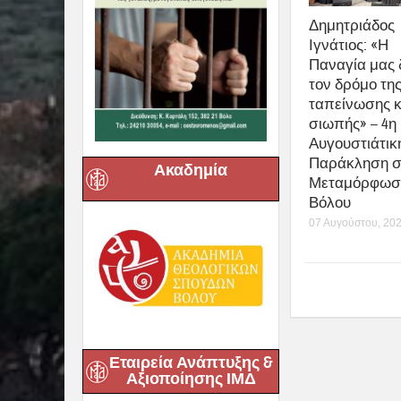
Δημητριάδος
Ιγνάτιος: «Η
Παναγία μας 
τον δρόμο τη
ταπείνωσης κ
σιωπής» – 4η
Αυγουστιάτικ
Παράκληση σ
Ακαδημία
Μεταμόρφωσ
Βόλου
07 Αυγούστου, 20
Εταιρεία Ανάπτυξης &
Αξιοποίησης ΙΜΔ