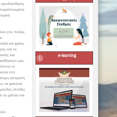
ην ψευδαίσθηση
ι παραπονεμένη
τομική
ύει στις πόλεις
ει
αξιά και φρίκη.
τες και τις
e-learning
φανής και
δαισθήσεών μας.
αλύπτει το
εύσει στο
τάσιμη αστραπή
ς να φαίνεται
φρούδες ελπίδες
 το μάταιο και
ηλών