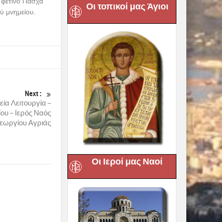
 φετινό Πάσχα
Οι τοπικοί μας Άγιοι
ύ μνημείου.
Next :
ία Λειτουργία –
υ – Ιερός Ναός
Γεωργίου Αγριάς
Οι Ιεροί μας Ναοί