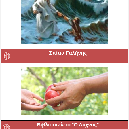
Σπίτια Γαλήνης
Βιβλιοπωλείο ”Ο Λύχνος”