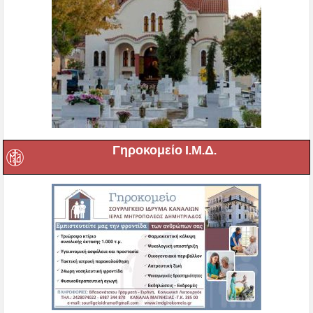
Γηροκομείο Ι.Μ.Δ.