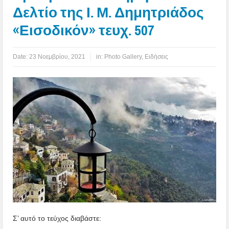
Δελτίο της Ι. Μ. Δημητριάδος
«Εισοδικόν» τευχ. 507
Date:
23 Νοεμβρίου, 2021
in:
Photo Gallery
,
Ειδήσεις
Σ’ αυτό το τεύχος διαβάστε: