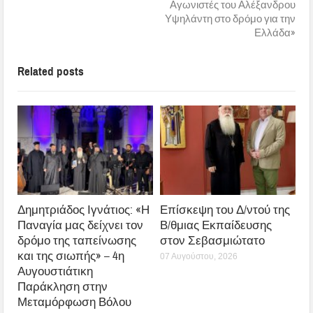
Αγωνιστές του Αλέξανδρου
Υψηλάντη στο δρόμο για την
Ελλάδα»
Related posts
Δημητριάδος Ιγνάτιος: «Η
Επίσκεψη του Δ/ντού της
Παναγία μας δείχνει τον
Β/θμιας Εκπαίδευσης
δρόμο της ταπείνωσης
στον Σεβασμιώτατο
και της σιωπής» – 4η
07 Αυγούστου, 2026
Αυγουστιάτικη
Παράκληση στην
Μεταμόρφωση Βόλου