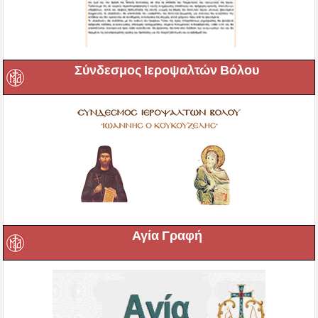
Σύνδεσμος Ιεροψαλτών Βόλου
Αγία Γραφή