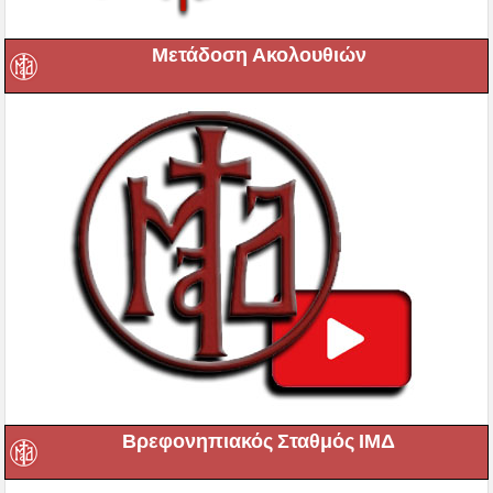
Μετάδοση Ακολουθιών
Βρεφονηπιακός Σταθμός ΙΜΔ