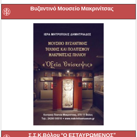
Βυζαντινό Μουσείο Μακρινίτσας
Σ.Σ.Κ.Βόλου “Ο ΕΣΤΑΥΡΩΜΕΝΟΣ”