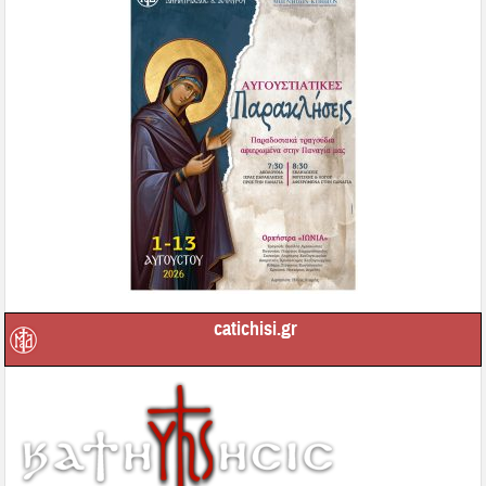
catichisi.gr