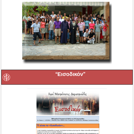
“Εισοδικόν”