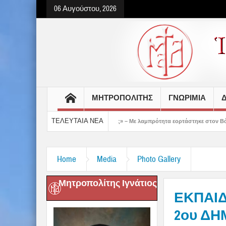
06 Αυγούστου, 2026
ΜΗΤΡΟΠΟΛΙΤΗΣ
ΓΝΩΡΙΜΙΑ
Δ
ΤΕΛΕΥΤΑΙΑ ΝΕΑ
έδειξε το μέλλον μας» – Με λαμπρότητα εορτάστηκε στον Βόλο η Μεταμόρφωση(vide
Home
Media
Photo Gallery
Μητροπολίτης Ιγνάτιος
ΕΚΠΑΙ
2ου ΔΗ