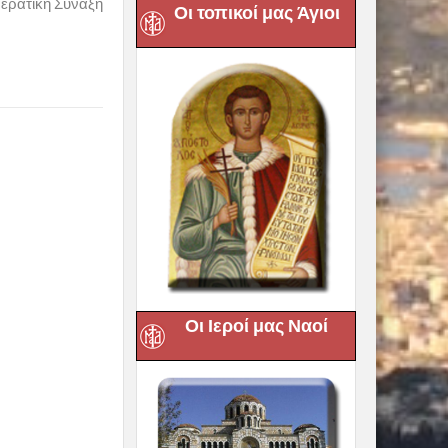
 Ιερατική Σύναξη
Οι τοπικοί μας Άγιοι
Οι Ιεροί μας Ναοί