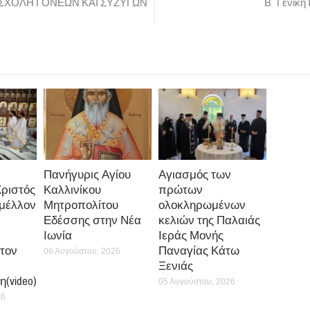
 ΣΧΟΛΗ ΓΟΝΕΩΝ ΚΑΙ ΣΥΖΥΓΩΝ
Β΄ Γενική
Πανήγυρις Αγίου
Αγιασμός των
Χριστός
Καλλινίκου
πρώτων
 μέλλον
Μητροπολίτου
ολοκληρωμένων
Εδέσσης στην Νέα
κελιών της Παλαιάς
Ιωνία
Ιεράς Μονής
τον
Παναγίας Κάτω
06 Αυγούστου, 2026
Ξενιάς
(video)
05 Αυγούστου, 2026
26