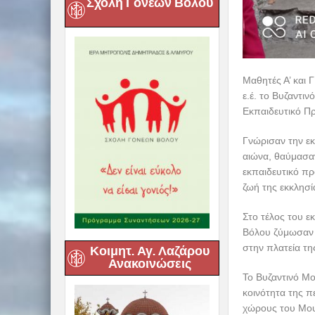
Σχολή Γονέων Βόλου
Μαθητές Α’ και 
ε.έ. το Βυζαντι
Εκπαιδευτικό Π
Γνώρισαν την εκ
αιώνα, θαύμασαν
εκπαιδευτικό πρ
ζωή της εκκλησί
Στο τέλος του ε
Βόλου ζύμωσαν 
στην πλατεία τη
Κοιμητ. Αγ. Λαζάρου
Ανακοινώσεις
Το Βυζαντινό Μο
κοινότητα της π
χώρους του Μου