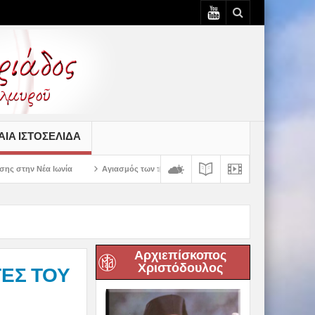
ΙΆ ΙΣΤΟΣΕΛΊΔΑ
Αγιασμός των πρώτων ολοκληρωμένων κελιών της Παλαιάς Ιεράς Μονής Παναγίας
Αρχιεπίσκοπος
Χριστόδουλος
ΕΣ ΤΟΥ