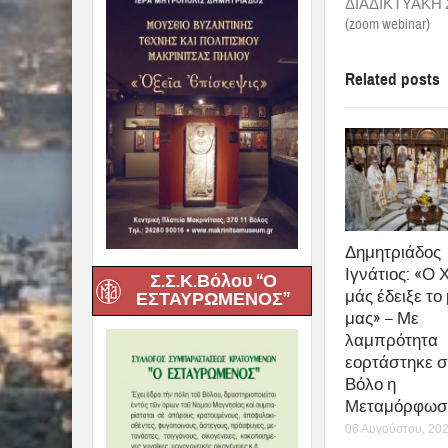
ΔΙΑΔΙΚΤΥΑΚΗ
(zoom webinar)
Related posts
Δημητριάδος
Ιγνάτιος: «Ο 
Σ.Σ.Κ.Βόλου “Ο
μάς έδειξε το
ΕΣΤΑΥΡΩΜΕΝΟΣ”
μας» – Με
λαμπρότητα
εορτάστηκε σ
Βόλο η
Μεταμόρφωση
06 Αυγούστου, 20