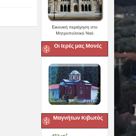
Εικονική περιήγηση στο
Μητροπολιτικό Ναό
Οι Ιερές μας Μονές
Μαγνήτων Κιβωτός