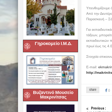
Υπενθυμίζουμε ότ
Από την Δευτέρα
Παρασκευή – Σάβ
Για εκπαιδευτικ
τάξεων, μπορεί
εκπαιδευτικών 
Γηροκομείο Ι.Μ.Δ.
πρωί έως τις 4.
Στοιχεία επικο
E-mail:
ekmakri
http://makrini
share
0
Βυζαντινό Μουσείο
Μακρινίτσας
Previous :