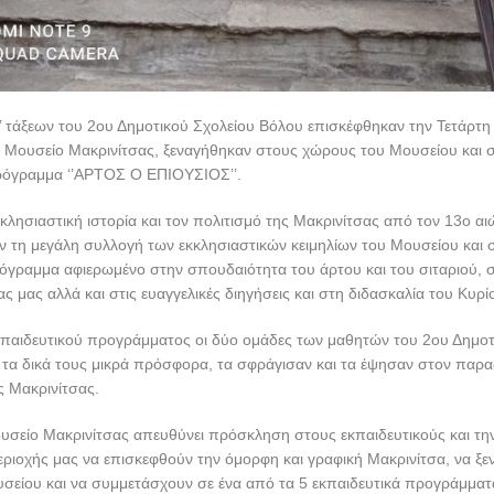
Γ’ τάξεων του 2ου Δημοτικού Σχολείου Βόλου επισκέφθηκαν την Τετάρτ
νό Μουσείο Μακρινίτσας, ξεναγήθηκαν στους χώρους του Μουσείου και 
ρόγραμμα ‘’ΑΡΤΟΣ Ο ΕΠΙΟΥΣΙΟΣ’’.
κλησιαστική ιστορία και τον πολιτισμό της Μακρινίτσας από τον 13ο α
 τη μεγάλη συλλογή των εκκλησιαστικών κειμηλίων του Μουσείου και 
όγραμμα αφιερωμένο στην σπουδαιότητα του άρτου και του σιταριού, 
ας μας αλλά και στις ευαγγελικές διηγήσεις και στη διδασκαλία του Κυρί
κπαιδευτικού προγράμματος οι δύο ομάδες των μαθητών του 2ου Δημοτ
τα δικά τους μικρά πρόσφορα, τα σφράγισαν και τα έψησαν στον παρ
ς Μακρινίτσας.
υσείο Μακρινίτσας απευθύνει πρόσκληση στους εκπαιδευτικούς και τη
εριοχής μας να επισκεφθούν την όμορφη και γραφική Μακρινίτσα, να ξ
σείου και να συμμετάσχουν σε ένα από τα 5 εκπαιδευτικά προγράμματ