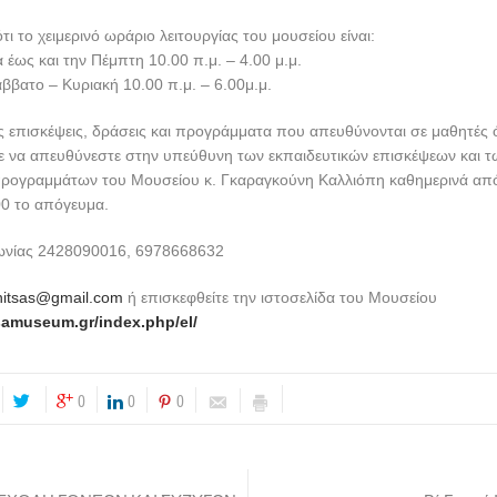
ι το χειμερινό ωράριο λειτουργίας του μουσείου είναι:
 έως και την Πέμπτη 10.00 π.μ. – 4.00 μ.μ.
βατο – Κυριακή 10.00 π.μ. – 6.00μ.μ.
ές επισκέψεις, δράσεις και προγράμματα που απευθύνονται σε μαθητές
τε να απευθύνεστε στην υπεύθυνη των εκπαιδευτικών επισκέψεων και τ
προγραμμάτων του Μουσείου κ. Γκαραγκούνη Καλλιόπη καθημερινά από 
00 το απόγευμα.
ινωνίας 2428090016, 6978668632
nitsas@gmail.com
ή επισκεφθείτε την ιστοσελίδα του Μουσείου
tsamuseum.gr/index.php/el/
0
0
0