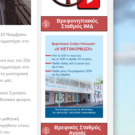
Βρεφονηπιακός
Σταθμός ΙΜΔ
η 10 Νοεμβρίου
συμμετείχαν στο
ιώνα έως τον 20ό
συμμετείχαν στο
στη μυστηριακή
ου μας.
ικού Σχολείου
αδοσιακό φούρνο
ν μαθητική
εναγηθούν στους
Βρεφικός Σταθμός
ά του.
Αγριάς