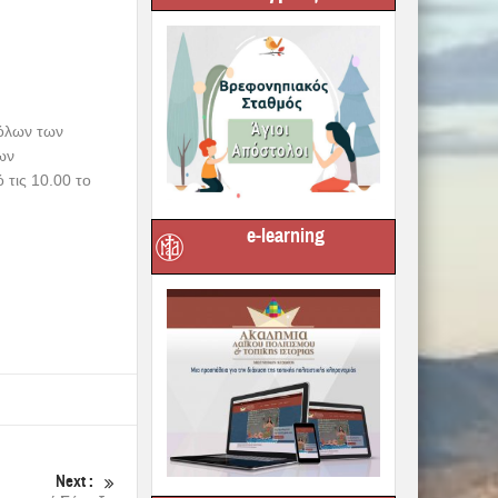
 όλων των
ων
τις 10.00 το
e-learning
Next :