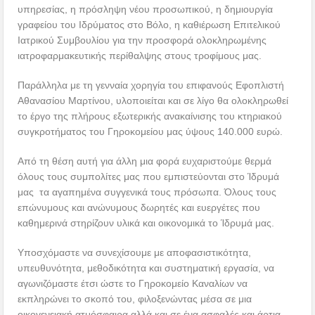
υπηρεσίας, η πρόσληψη νέου προσωπικού, η δημιουργία
γραφείου του Ιδρύματος στο Βόλο, η καθιέρωση Επιτελικού
Ιατρικού Συμβουλίου για την προσφορά ολοκληρωμένης
ιατροφαρμακευτικής περίθαλψης στους τροφίμους μας.
Παράλληλα με τη γενναία χορηγία του επιφανούς Εφοπλιστή
Αθανασίου Μαρτίνου, υλοποιείται και σε λίγο θα ολοκληρωθεί
το έργο της πλήρους εξωτερικής ανακαίνισης του κτηριακού
συγκροτήματος του Γηροκομείου μας ύψους 140.000 ευρώ.
Από τη θέση αυτή για άλλη μια φορά ευχαριστούμε θερμά
όλους τους συμπολίτες μας που εμπιστεύονται στο Ίδρυμά
μας τα αγαπημένα συγγενικά τους πρόσωπα. Όλους τους
επώνυμους και ανώνυμους δωρητές και ευεργέτες που
καθημερινά στηρίζουν υλικά και οικονομικά το Ίδρυμά μας.
Υποσχόμαστε να συνεχίσουμε με αποφασιστικότητα,
υπευθυνότητα, μεθοδικότητα και συστηματική εργασία, να
αγωνιζόμαστε έτσι ώστε το Γηροκομείο Καναλίων να
εκπληρώνει το σκοπό του, φιλοξενώντας μέσα σε μια
οικογενειακή ατμόσφαιρα αλλά και σε ένα ασφαλές και άρτια