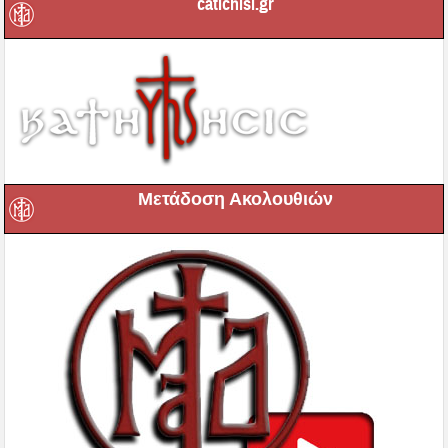
catichisi.gr
Μετάδοση Ακολουθιών