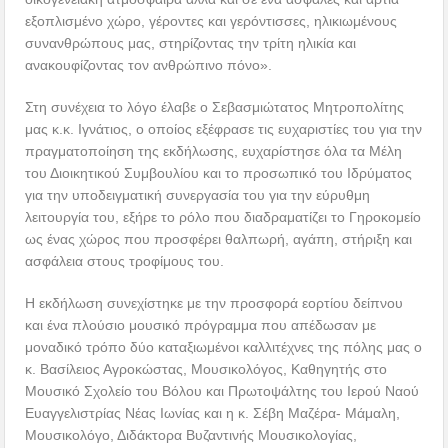
εξοπλισμένο χώρο, γέροντες και γερόντισσες, ηλικιωμένους
συνανθρώπους μας, στηρίζοντας την τρίτη ηλικία και
ανακουφίζοντας τον ανθρώπινο πόνο».
Στη συνέχεια το λόγο έλαβε ο Σεβασμιώτατος Μητροπολίτης
μας κ.κ. Ιγνάτιος, ο οποίος εξέφρασε τις ευχαριστίες του για την
πραγματοποίηση της εκδήλωσης, ευχαρίστησε όλα τα Μέλη
του Διοικητικού Συμβουλίου και το προσωπικό του Ιδρύματος
για την υποδειγματική συνεργασία του για την εύρυθμη
λειτουργία του, εξήρε το ρόλο που διαδραματίζει το Γηροκομείο
ως ένας χώρος που προσφέρει θαλπωρή, αγάπη, στήριξη και
ασφάλεια στους τροφίμους του.
Η εκδήλωση συνεχίστηκε με την προσφορά εορτίου δείπνου
και ένα πλούσιο μουσικό πρόγραμμα που απέδωσαν με
μοναδικό τρόπο δύο καταξιωμένοι καλλιτέχνες της πόλης μας ο
κ. Βασίλειος Αγροκώστας, Μουσικολόγος, Καθηγητής στο
Μουσικό Σχολείο του Βόλου και Πρωτοψάλτης του Ιερού Ναού
Ευαγγελιστρίας Νέας Ιωνίας και η κ. Σέβη Μαζέρα- Μάμαλη,
Μουσικολόγο, Διδάκτορα Βυζαντινής Μουσικολογίας,