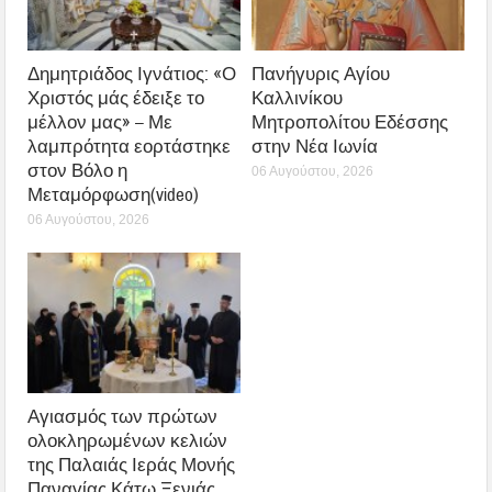
Δημητριάδος Ιγνάτιος: «Ο
Πανήγυρις Αγίου
Χριστός μάς έδειξε το
Καλλινίκου
μέλλον μας» – Με
Μητροπολίτου Εδέσσης
λαμπρότητα εορτάστηκε
στην Νέα Ιωνία
στον Βόλο η
06 Αυγούστου, 2026
Μεταμόρφωση(video)
06 Αυγούστου, 2026
Αγιασμός των πρώτων
ολοκληρωμένων κελιών
της Παλαιάς Ιεράς Μονής
Παναγίας Κάτω Ξενιάς