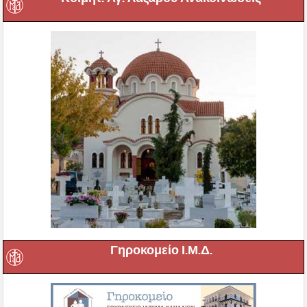
Γηροκομείο Ι.Μ.Δ.