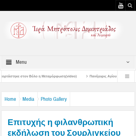
Menu
 η Μεταμόρφωση(video)
Πανήγυρις Αγίου Καλλινίκου Μητροπολίτου Εδέσσης σ
Πανηγύρεις Μεταμορφώσεως – 4η Αυγουστιάτικη Παράκληση στην Μεταμόρφ
Home
Media
Photo Gallery
Επιτυχής η φιλανθρωπική
εκδήλωση του Σουρλιγκείου