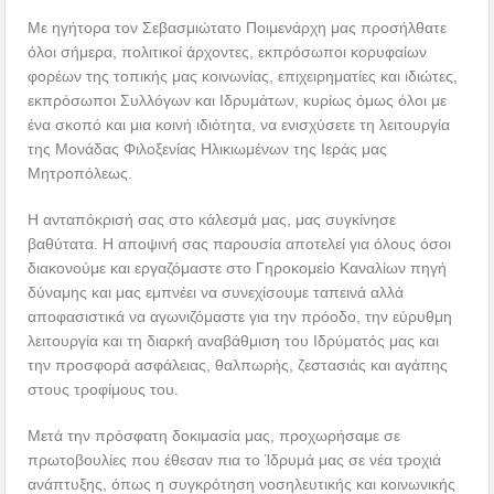
Με ηγήτορα τον Σεβασμιώτατο Ποιμενάρχη μας προσήλθατε
όλοι σήμερα, πολιτικοί άρχοντες, εκπρόσωποι κορυφαίων
φορέων της τοπικής μας κοινωνίας, επιχειρηματίες και ιδιώτες,
εκπρόσωποι Συλλόγων και Ιδρυμάτων, κυρίως όμως όλοι με
ένα σκοπό και μια κοινή ιδιότητα, να ενισχύσετε τη λειτουργία
της Μονάδας Φιλοξενίας Ηλικιωμένων της Ιεράς μας
Μητροπόλεως.
Η ανταπόκρισή σας στο κάλεσμά μας, μας συγκίνησε
βαθύτατα. Η αποψινή σας παρουσία αποτελεί για όλους όσοι
διακονούμε και εργαζόμαστε στο Γηροκομείο Καναλίων πηγή
δύναμης και μας εμπνέει να συνεχίσουμε ταπεινά αλλά
αποφασιστικά να αγωνιζόμαστε για την πρόοδο, την εύρυθμη
λειτουργία και τη διαρκή αναβάθμιση του Ιδρύματός μας και
την προσφορά ασφάλειας, θαλπωρής, ζεστασιάς και αγάπης
στους τροφίμους του.
Μετά την πρόσφατη δοκιμασία μας, προχωρήσαμε σε
πρωτοβουλίες που έθεσαν πια το Ίδρυμά μας σε νέα τροχιά
ανάπτυξης, όπως η συγκρότηση νοσηλευτικής και κοινωνικής