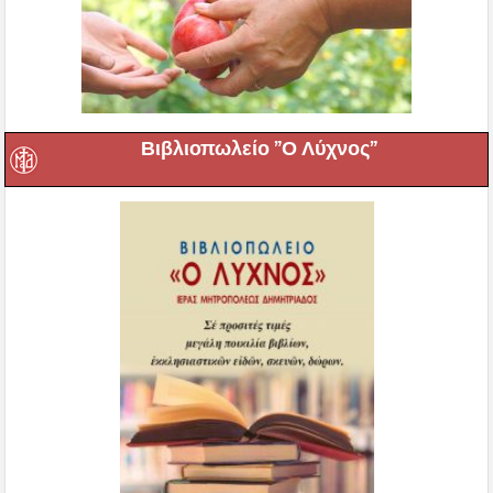
Βιβλιοπωλείο ”Ο Λύχνος”