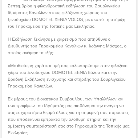
Σεπτεμβρίου η φιλανθρωπική εκδήλωση του Σουρλιγκείου
Ιδρύματος Καναλίων στους φιλόξενους χώρους του
ξενοδοχείου DOMOTEL XENIA VOLOS, με σκοπό τη στήριξη
του Γηροκομείου της Τοπικής μας Εκκλησίας.
Η Εκδήλωση ξεκίνησε με χαιρετισμό που απηύθυνε ο
Διευθυντής του Γηροκομείου Καναλίων κ. Ιωάννης Μόσχος, ο
οποίος ανέφερε τα εξής:
«Με ιδιαίτερη χαρά και τιμή σας καλωσορίζουμε στον φιλόξενο
χώρο του ξενοδοχείου DOMOTEL ΞΕΝΙΑ Βόλου και στην
Βραδινή Εκδήλωση ενίσχυσης και στήριξης του Σουρλιγκείου
Γηροκομείου Καναλίων.
Εκ μέρους του Διοικητικού Συμβουλίου, των Υπαλλήλων και
των τροφίμων του Ιδρύματός μας αισθάνομαι την ανάγκη να
σας ευχαριστήσω θερμά όλους για τη σημερινή σας παρουσία,
που αποδεικνύει έμπρακτα την ολόθυμη στήριξη και την
αμέριστη συμπαράστασή σας στο Γηροκομείο της Τοπικής μας
Εκκλησίας.