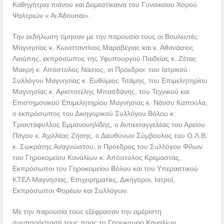
Καθηγήτρια πιάνου και Δομεστίκαινα του Γυναικείου Χορού
Ψαλτριών « Αι Άδουσαι».
Την εκδήλωση τίμησαν με την παρουσία τους οι Βουλευτές
Μαγνησίας κ. Κωνσταντίνος Μαραβέγιας και κ. Αθανάσιος
Λιούπης, εκπρόσωπος της Υφυπουργού Παιδείας κ. Ζέτας
Μακρή κ. Απόστολος Νάσιος, οι Πρόεδροι: του Ιατρικού
Συλλόγου Μαγνησίας κ. Ευθύμιος Τσάμης, του Επιμελητηρίου
Μαγνησίας κ. Αριστοτέλης Μπασδάνης, του Τεχνικού και
Επιστημονικού Επιμελητηρίου Μαγνησίας κ. Νάνσυ Καπούλα,
ο εκπρόσωπος του Δικηγορικού Συλλόγου Βόλου κ.
Τριαντάφυλλος Εμμανουηλίδης, ο Αντιεισαγγελέας του Αρείου
Πάγου κ. Αχιλλέας Ζήσης, ο Διευθύνων Σύμβουλος του Ο.Λ.Β.
κ. Σωκράτης Αναγνώστου, ο Πρόεδρος του Συλλόγου Φίλων
του Γηροκομείου Καναλίων κ. Απόστολος Κρεμαστάς,
Εκπρόσωποι του Γηροκομείου Βόλου και του Υπεραστικού
ΚΤΕΛ Μαγνησίας, Επιχειρηματίες, Δικηγόροι, Ιατροί,
Εκπρόσωποι Φορέων και Συλλόγων.
Με την παρουσία τους εξέφρασαν την αμέριστη
συμπαράστασή τους προς το Γηροκομείο Καναλίων,