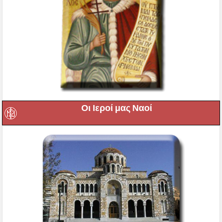
Οι Ιεροί μας Ναοί