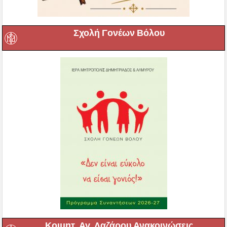
Σχολή Γονέων Βόλου
Κοιμητ. Αγ. Λαζάρου Ανακοινώσεις