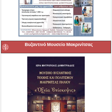
Βυζαντινό Μουσείο Μακρινίτσας