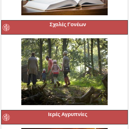
Σχολές Γονέων
Ιερές Αγρυπνίες