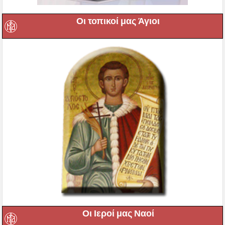
Οι τοπικοί μας Άγιοι
Οι Ιεροί μας Ναοί