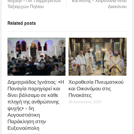
Μιχαήλ – Ι.Μ. Παμμεγίστων
και Άννης – Χειροτονία νέου
Ταξιαρχών Πηλίου
Διακόνου
Related posts
Δημητριάδος Ιγνάτιος: «Η
Χειροθεσία Πνευματικού
Παναγία παρηγορεί και
και Οικονόμου στις
δίνει βάλσαμο σε κάθε
Πινακάτες
πληγή της ανθρώπινης
08 Αυγούστου, 2026
ψυχής» – 5η
Αυγουστιάτικη
Παράκληση στην
Ευξεινούπολη