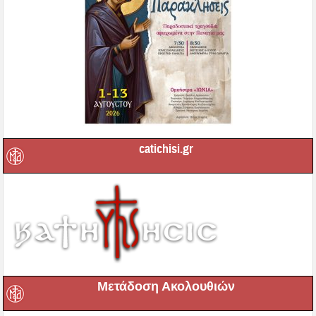
catichisi.gr
Μετάδοση Ακολουθιών