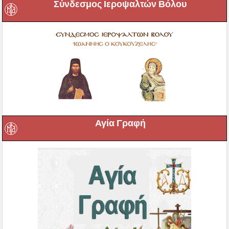
Σύνδεσμος Ιεροψαλτών Βόλου
Αγία Γραφή