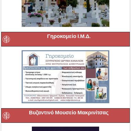
Γηροκομείο Ι.Μ.Δ.
Βυζαντινό Μουσείο Μακρινίτσας