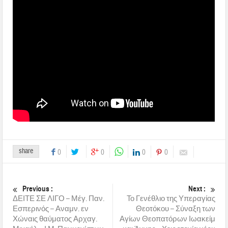
share
0
0
0
0
Previous :
Next :
ΔΕΙΤΕ ΣΕ ΛΙΓΟ – Μέγ. Παν.
Το Γενέθλιο της Υπεραγίας
Εσπερινός – Αναμν. εν
Θεοτόκου – Σύναξη των
Χώναις θαύματος Αρχαγ.
Αγίων Θεοπατόρων Ιωακείμ