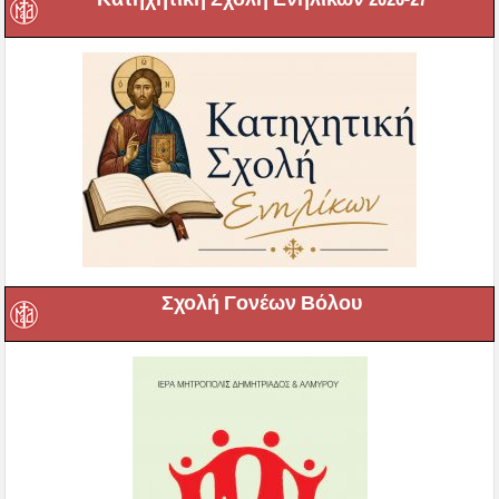
Σχολή Γονέων Βόλου