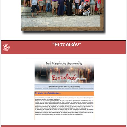
“Εισοδικόν”