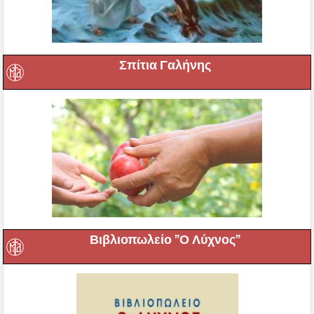
Σπίτια Γαλήνης
Βιβλιοπωλείο ”Ο Λύχνος”