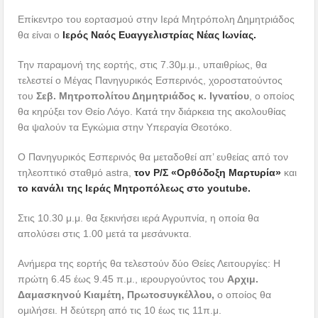
Επίκεντρο του εορτασμού στην Ιερά Μητρόπολη Δημητριάδος
θα είναι ο
Ιερός Ναός Ευαγγελιστρίας Νέας Ιωνίας.
Την παραμονή της εορτής, στις 7.30μ.μ., υπαιθρίως, θα
τελεστεί ο Μέγας Πανηγυρικός Εσπερινός, χοροστατούντος
του
Σεβ. Μητροπολίτου Δημητριάδος κ. Ιγνατίου
, ο οποίος
θα κηρύξει τον Θείο Λόγο. Κατά την διάρκεια της ακολουθίας
θα ψαλούν τα Εγκώμια στην Υπεραγία Θεοτόκο.
Ο Πανηγυρικός Εσπερινός θα μεταδοθεί απ’ ευθείας από τον
τηλεοπτικό σταθμό astra,
τον Ρ/Σ «Ορθόδοξη Μαρτυρία»
και
το κανάλι της Ιεράς Μητροπόλεως στο youtube.
Στις 10.30 μ.μ. θα ξεκινήσει ιερά Αγρυπνία, η οποία θα
απολύσει στις 1.00 μετά τα μεσάνυκτα.
Ανήμερα της εορτής θα τελεστούν δύο Θείες Λειτουργίες: Η
πρώτη 6.45 έως 9.45 π.μ., ιερουργούντος του
Αρχιμ.
Δαμασκηνού Κιαμέτη, Πρωτοσυγκέλλου,
ο οποίος θα
ομιλήσει. Η δεύτερη από τις 10 έως τις 11π.μ.