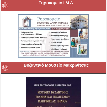
Γηροκομείο Ι.Μ.Δ.
Βυζαντινό Μουσείο Μακρινίτσας