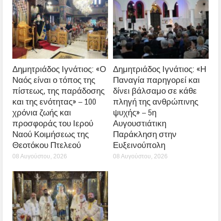
Δημητριάδος Ιγνάτιος: «Ο
Δημητριάδος Ιγνάτιος: «Η
Ναός είναι ο τόπος της
Παναγία παρηγορεί και
πίστεως, της παράδοσης
δίνει βάλσαμο σε κάθε
και της ενότητας» – 100
πληγή της ανθρώπινης
χρόνια ζωής και
ψυχής» – 5η
προσφοράς του Ιερού
Αυγουστιάτικη
Ναού Κοιμήσεως της
Παράκληση στην
Θεοτόκου Πτελεού
Ευξεινούπολη
08 Αυγούστου, 2026
08 Αυγούστου, 2026