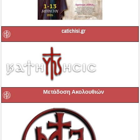
catichisi.gr
Μετάδοση Ακολουθιών