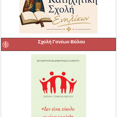
Σχολή Γονέων Βόλου