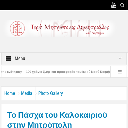
Menu
ρόνια ζωής και προσφοράς του Ιερού Ναού Κοιμήσεως της Θεοτόκου Πτελεού
Δ
ριστός μάς έδειξε το μέλλον μας» – Με λαμπρότητα εορτάστηκε στον Βόλο η Μεταμ
Home
Media
Photo Gallery
Το Πάσχα του Καλοκαιριού
στην Μητρόπολη