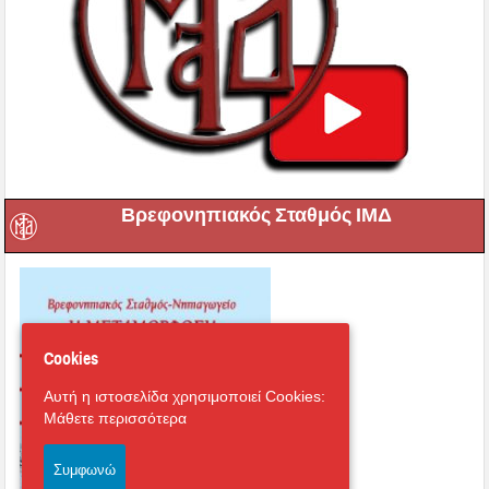
Βρεφονηπιακός Σταθμός ΙΜΔ
Cookies
Αυτή η ιστοσελίδα χρησιμοποιεί Cookies:
Μάθετε περισσότερα
Συμφωνώ