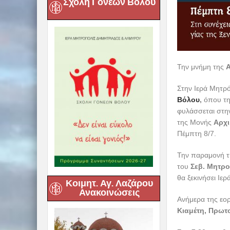
Σχολή Γονέων Βόλου
Την μνήμη της
Α
Στην Ιερά Μητρ
Βόλου
,
όπου τη
φυλάσσεται στην
της Μονής
Αρχι
Πέμπτη 8/7.
Την παραμονή τη
του
Σεβ. Μητρο
θα ξεκινήσει Ιε
Κοιμητ. Αγ. Λαζάρου
Ανακοινώσεις
Ανήμερα της εορ
Κιαμέτη, Πρωτ