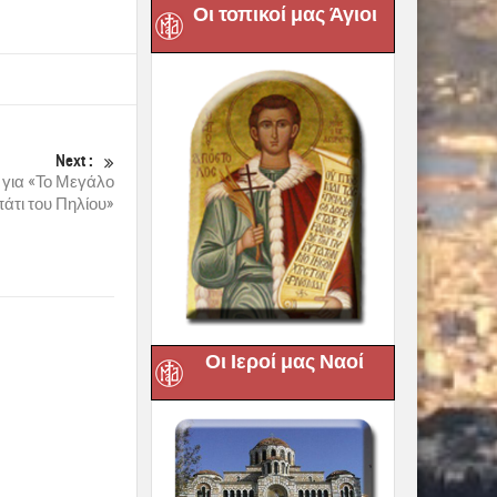
Οι τοπικοί μας Άγιοι
Next :
ια «Το Μεγάλο
άτι του Πηλίου»
Οι Ιεροί μας Ναοί