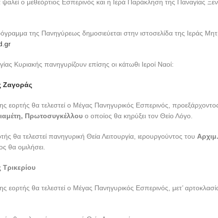
θα ψαλεί ο μεθεόρτιος Εσπερινός και η Ιερά Παράκληση της Παναγίας Ξενι
όγραμμα της Πανηγύρεως δημοσιεύεται στην ιστοσελίδα της Ιεράς Μ
d.gr
γίας Κυριακής πανηγυρίζουν επίσης οι κάτωθι Ιεροί Ναοί:
ς Ζαγοράς
ης εορτής θα τελεστεί ο Μέγας Πανηγυρικός Εσπερινός, προεξάρχοντο
ιαμέτη, Πρωτοσυγκέλλου
ο οποίος θα κηρύξει τον Θείο Λόγο.
τής θα τελεστεί πανηγυρική Θεία Λειτουργία, ιερουργούντος του
Αρχιμ
ος θα ομιλήσει.
 Τρικερίου
ς εορτής θα τελεστεί ο Μέγας Πανηγυρικός Εσπερινός, μετ’ αρτοκλασία