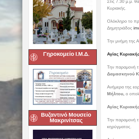
Στις 7.30 μ.μ. 
Κυριακής.
Ολόκληρο το πρ
Δημητριάδος
im
Την μνήμη της Α
Γηροκομείο Ι.Μ.Δ.
Αγίας Κυριακή
Την παραμονή τ
Δαμασκηνού Κ
Ανήμερα της εορ
Μήλτου,
ο οποί
Αγίας Κυριακής
Βυζαντινό Μουσείο
Μακρινίτσας
Την παραμονή τη
κηρύγματος.