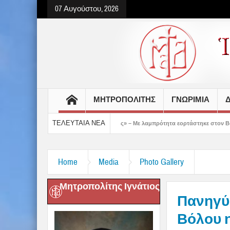
07 Αυγούστου, 2026
ΜΗΤΡΟΠΟΛΙΤΗΣ
ΓΝΩΡΙΜΙΑ
Δ
ΤΕΛΕΥΤΑΙΑ ΝΕΑ
μάς έδειξε το μέλλον μας» – Με λαμπρότητα εορτάστηκε στον Βόλο η Μεταμόρφωση(
Home
Media
Photo Gallery
Μητροπολίτης Ιγνάτιος
Πανηγύρ
Βόλου η