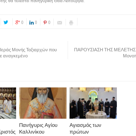
τής θα τελεστεί πανηγυρική Θεία Λειτουργία.
0
0
0
 Ιεράς Μονής Ταξιαρχών που
ΠΑΡΟΥΣΙΑΣΗ ΤΗΣ ΜΕΛΕΤΗΣ γ
ε αναγκεμένο
Μονοπ
Πανήγυρις Αγίου
Αγιασμός των
Χριστός
Καλλινίκου
πρώτων