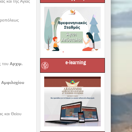
άς και της Αγίας
ητροπόλεως
e-learning
ς του
Αρχιμ.
. Αμφιλοχίου
ς και Θείου