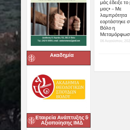
μάς έδειξε το
μας» – Με
λαμπρότητα
εορτάστηκε σ
Βόλο η
Μεταμόρφωση
06 Αυγούστου, 20
Ακαδημία
Εταιρεία Ανάπτυξης &
Αξιοποίησης ΙΜΔ