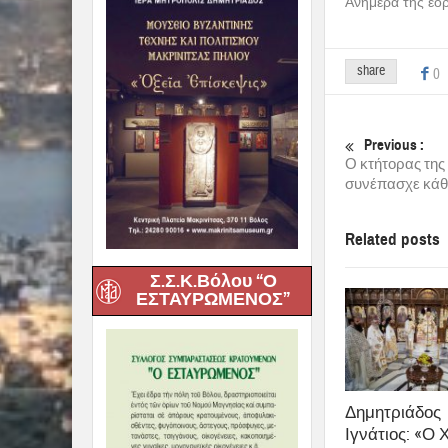
Ανήμερα της εορ
share
0
Previous :
Ο κτήτορας της
συνέπασχε κάθ
Related posts
Σ.Σ.Κ.Βόλου “Ο
ΕΣΤΑΥΡΩΜΕΝΟΣ”
Δημητριάδος
Ιγνάτιος: «Ο 