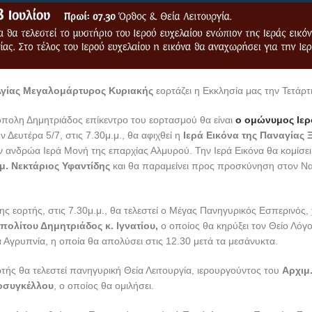
γίας Μεγαλομάρτυρος Κυριακής
εορτάζει η Εκκλησία μας την Τετάρτ
όπολη Δημητριάδος επίκεντρο του εορτασμού θα είναι
ο ομώνυμος Ιερ
ν Δευτέρα 5/7, στις 7.30μ.μ., θα αφιχθεί η
Ιερά Εικόνα της Παναγίας 
 ανδρώα Ιερά Μονή της επαρχίας Αλμυρού. Την Ιερά Εικόνα θα κομίσε
μ. Νεκτάριος Υφαντίδης
και θα παραμείνει προς προσκύνηση στον Να
ς εορτής, στις 7.30μ.μ., θα τελεστεί ο Μέγας Πανηγυρικός Εσπερινός
πολίτου Δημητριάδος κ. Ιγνατίου,
ο οποίος θα κηρύξει τον Θείο Λόγο.
ρά Αγρυπνία, η οποία θα απολύσει στις 12.30 μετά τα μεσάνυκτα.
τής θα τελεστεί πανηγυρική Θεία Λειτουργία, ιερουργούντος του
Αρχιμ
οσυγκέλλου
, ο οποίος θα ομιλήσει.