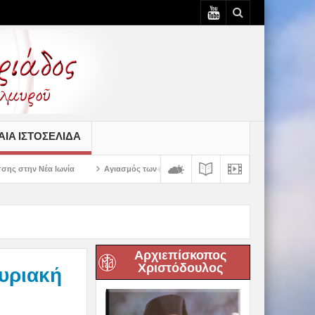
ΙΆ ΙΣΤΟΣΕΛΊΔΑ
Αγιασμός των πρώτων ολοκληρωμένων κελιών της Παλαιάς Ιεράς Μονής Πανα
Αρχιεπίσκοπος
Χριστόδουλος
Κυριακή