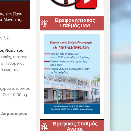
Βρεφονηπιακός
Σταθμός ΙΜΔ
η 7/7.
ός Ναός του
Ξενιάς,
η οποία
ι ο Ηγούμενος
ό έως την
, χοροστατούντος
 Στις 10.00 μ.μ.
. Δαμασκηνού
Βρεφικός Σταθμός
Αγριάς