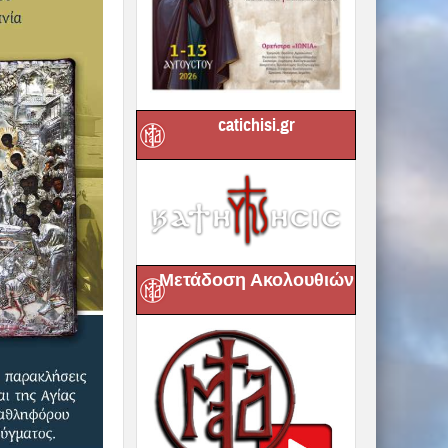
catichisi.gr
Μετάδοση Ακολουθιών