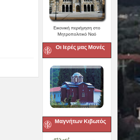
Εικονική περιήγηση στο
Μητροπολιτικό Ναό
Οι Ιερές μας Μονές
Μαγνήτων Κιβωτός