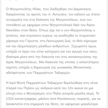
Ο Μητροπολίτης Ηλίας, που διαδέχθηκε τον Δαμασκηνό,
διακρίνοντας τις αρετές του π. Αντωνίου, τον κάλεσε ως στενό
συνεργάτη του στη διοίκηση της Μητροπόλεως, ενώ τον
τοποθετεί ως εφημέριο στον Μητροπολιτικό Ναό του Αγίου
Νικολάου στον Βόλο. Όπως είχε πει ο νυν Μητροπολίτης κ.
Ιγνάτιος, εκεί επρόκειτο κυρίως να αναδειχθεί το ποιμαντικό
χάρισμα του Γέροντα, στη Λειτουργική ζωή, το θείο κήρυγμα
και την εξομολόγηση χιλιάδων ανθρώπων. Ξεχωριστό όμως
υπήρξε το έργο του στην κατήχηση και την αγωγή των νέων,
ιδιαίτερα μέσα από την διακονία του στις κατασκηνώσεις της
Ιεράς Μητροπόλεως. Μια διακονία της οποίας ο εκλεκτότερος
καρπός υπήρξε η δημιουργία της γυναικείας Μοναστικής
αδελφότητας των Παμμεγίστων Ταξιαρχών.
Η Ιερά Μονή Παμμεγίστων Ταξιαρχών θεμελιώθηκε στη νότια
πλαγιά του Πηλίου ως ανδρώα κατά τον 12ο αιώνα σε μια
εποχή που ο Μοναχισμός στο Πήλιο γνώριζε μεγάλη ακμή. Το
1310 καταστράφηκε, μάλλον από Καταλανούς πειρατές, για να
ξανακτιστεί στη σημερινή της θέση, σε υψόμετρο μεγαλύτερο