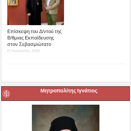
Επίσκεψη του Δ/ντού της
Β/θμιας Εκπαίδευσης
στον Σεβασμιώτατο
07 Αυγούστου, 2026
Μητροπολίτης Ιγνάτιος