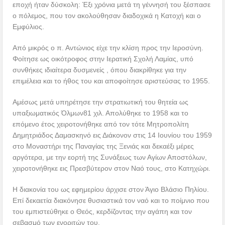
εποχή ήταν δύσκολη: Έξι χρόνια μετά τη γέννησή του ξέσπασε
ο πόλεμος, που τον ακολούθησαν διαδοχικά η Κατοχή και ο
Εμφύλιος.
Από μικρός ο π. Αντώνιος είχε την κλίση προς την Ιεροσύνη.
Φοίτησε ως οικότροφος στην Ιερατική Σχολή Λαμίας, υπό
συνθήκες ιδιαίτερα δυσμενείς , όπου διακρίθηκε για την
επιμέλεια και το ήθος του και αποφοίτησε αριστεύσας το 1955.
Αμέσως μετά υπηρέτησε την στρατιωτική του θητεία ως
υπαξιωματικός Όλμων81 χιλ. Απολύθηκε το 1958 και το
επόμενο έτος χειροτονήθηκε από τον τότε Μητροπολίτη
Δημητριάδος Δαμασκηνό εις Διάκονον στις 14 Ιουνίου του 1959
στο Μοναστήρι της Παναγίας της Ξενιάς και δεκαέξι μέρες
αργότερα, με την εορτή της Συνάξεως των Αγίων Αποστόλων,
χειροτονήθηκε εις Πρεσβύτερον στον Ναό τους, στο Κατηχώρι.
Η διακονία του ως εφημερίου άρχισε στον Άγιο Βλάσιο Πηλίου.
Επί δεκαετία διακόνησε θυσιαστικά τον ναό και το ποίμνιο που
του εμπιστεύθηκε ο Θεός, κερδίζοντας την αγάπη και τον
σεβασμό των ενοριτών του.