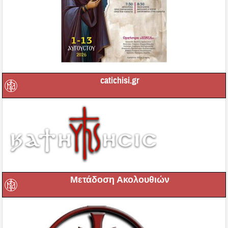
catichisi.gr
Μετάδοση Ακολουθιών