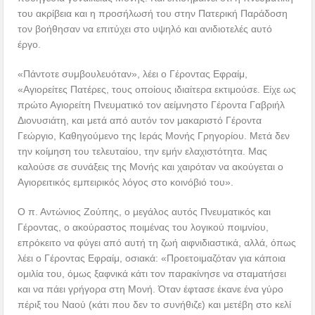
του ακρίβεια και η προσήλωσή του στην Πατερική Παράδοση
τον βοήθησαν να επιτύχει στο υψηλό και ανιδιοτελές αυτό
έργο.
«Πάντοτε συμβουλευόταν», λέει ο Γέροντας Εφραίμ,
«Αγιορείτες Πατέρες, τους οποίους ιδιαίτερα εκτιμούσε. Είχε ως
πρώτο Αγιορείτη Πνευματικό τον αείμνηστο Γέροντα Γαβριήλ
Διονυσιάτη, και μετά από αυτόν τον μακαριστό Γέροντα
Γεώργιο, Καθηγούμενο της Ιεράς Μονής Γρηγορίου. Μετά δεν
την κοίμηση του τελευταίου, την εμήν ελαχιστότητα. Μας
καλούσε σε συνάξεις της Μονής και χαιρόταν να ακούγεται ο
Αγιορειτικός εμπειρικός λόγος στο κοινόβιό του».
Ο π. Αντώνιος Ζούπης, ο μεγάλος αυτός Πνευματικός και
Γέροντας, ο ακούραστος ποιμένας του λογικού ποιμνίου,
επρόκειτο να φύγει από αυτή τη ζωή αιφνιδιαστικά, αλλά, όπως
λέει ο Γέροντας Εφραίμ, οσιακά: «Προετοιμαζόταν για κάποια
ομιλία του, όμως ξαφνικά κάτι τον παρακίνησε να σταματήσει
και να πάει γρήγορα στη Μονή. Όταν έφτασε έκανε ένα γύρο
πέριξ του Ναού (κάτι που δεν το συνήθιζε) και μετέβη στο κελί