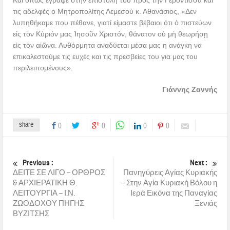
Και όπως έγραψε στην επιστολή του προς την Γερόντισσα και
τις αδελφές ο Μητροπολίτης Λεμεσού κ. Αθανάσιος, «Δεν
λυπηθήκαμε που πέθανε, γιατί είμαστε βέβαιοι ότι ὁ πιστεύων
εἰς τὸν Κύριόν μας Ἰησοῦν Χριστόν, θάνατον οὐ μὴ θεωρήσῃ
εἰς τὸν αἰῶνα. Αυθόρμητα αναδύεται μέσα μας η ανάγκη να
επικαλεστούμε τις ευχές και τις πρεσβείες του για μας του
περιλειπομένους».
Γιάννης Ζαννής
share
0
0
0
0
Previous :
Next :
ΔΕΙΤΕ ΣΕ ΛΙΓΟ – ΟΡΘΡΟΣ
Πανηγύρεις Αγίας Κυριακής
& ΑΡΧΙΕΡΑΤΙΚΗ Θ.
– Στην Αγία Κυριακή Βόλου η
ΛΕΙΤΟΥΡΓΙΑ – Ι.Ν.
Ιερά Εικόνα της Παναγίας
ΖΩΟΔΟΧΟΥ ΠΗΓΗΣ
Ξενιάς
ΒΥΖΙΤΣΗΣ