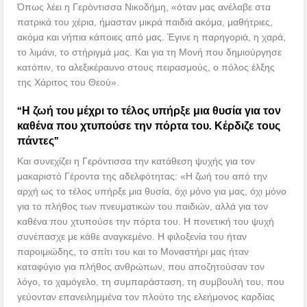
Όπως λέει η Γερόντισσα Νικοδήμη, «όταν μας ανέλαβε στα
πατρικά του χέρια, ήμασταν μικρά παιδιά ακόμα, μαθήτριες,
ακόμα και νήπια κάποιες από μας. Έγινε η παρηγοριά, η χαρά,
το λιμάνι, το στήριγμά μας. Και για τη Μονή που δημιούργησε
κατόπιν, το αλεξικέραυνο στους πειρασμούς, ο πόλος έλξης
της Χάριτος του Θεού».
“Η ζωή του μέχρι το τέλος υπήρξε μια θυσία για τον
καθένα που χτυπούσε την πόρτα του. Κέρδιζε τους
πάντες”
Και συνεχίζει η Γερόντισσα την κατάθεση ψυχής για τον
μακαριστό Γέροντα της αδελφότητας: «Η ζωή του από την
αρχή ως το τέλος υπήρξε μια θυσία, όχι μόνο για μας, όχι μόνο
για το πλήθος των πνευματικών του παιδιών, αλλά για τον
καθένα που χτυπούσε την πόρτα του. Η πονετική του ψυχή
συνέπασχε με κάθε αναγκεμένο. Η φιλοξενία του ήταν
παροιμιώδης, το σπίτι του και το Μοναστήρι μας ήταν
καταφύγιο για πλήθος ανθρώπων, που αποζητούσαν τον
λόγο, το χαμόγελο, τη συμπαράσταση, τη συμβουλή του, που
γεύονταν επανειλημμένα τον πλούτο της ελεήμονος καρδίας