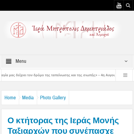
Menu
δρόμο της ταπείνωσης και της σιωπής» – 4η Αυγουστιάτικη Παράκληση στην Μεταμ
– 3η Αυγουστιάτικη Παράκληση στον Άγιο Γεώργιο Νηλείας
Δημητριάδος Ιγνά
Home
Media
Photo Gallery
Ο κτήτορας της Ιεράς Μονής
Ταξιαρχών που συνέπασχε