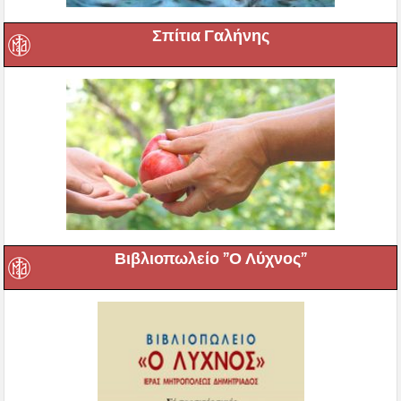
Σπίτια Γαλήνης
Βιβλιοπωλείο ”Ο Λύχνος”