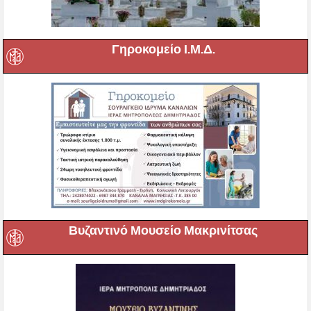
Γηροκομείο Ι.Μ.Δ.
Βυζαντινό Μουσείο Μακρινίτσας