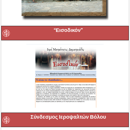
“Εισοδικόν”
Σύνδεσμος Ιεροψαλτών Βόλου