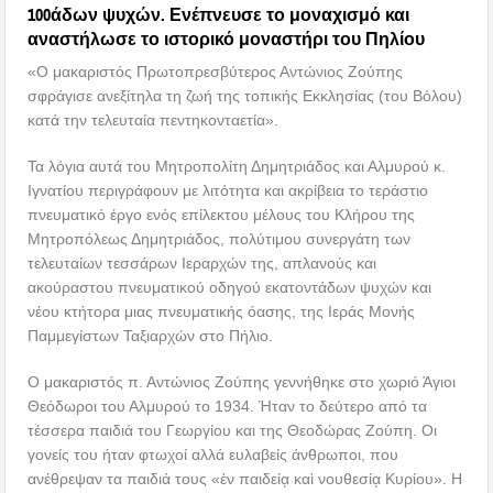
100άδων ψυχών. Ενέπνευσε το μοναχισμό και
αναστήλωσε το ιστορικό μοναστήρι του Πηλίου
«Ο μακαριστός Πρωτοπρεσβύτερος Αντώνιος Ζούπης
σφράγισε ανεξίτηλα τη ζωή της τοπικής Εκκλησίας (του Βόλου)
κατά την τελευταία πεντηκονταετία».
Τα λόγια αυτά του Μητροπολίτη Δημητριάδος και Αλμυρού κ.
Ιγνατίου περιγράφουν με λιτότητα και ακρίβεια το τεράστιο
πνευματικό έργο ενός επίλεκτου μέλους του Κλήρου της
Μητροπόλεως Δημητριάδος, πολύτιμου συνεργάτη των
τελευταίων τεσσάρων Ιεραρχών της, απλανούς και
ακούραστου πνευματικού οδηγού εκατοντάδων ψυχών και
νέου κτήτορα μιας πνευματικής όασης, της Ιεράς Μονής
Παμμεγίστων Ταξιαρχών στο Πήλιο.
Ο μακαριστός π. Αντώνιος Ζούπης γεννήθηκε στο χωριό Άγιοι
Θεόδωροι του Αλμυρού το 1934. Ήταν το δεύτερο από τα
τέσσερα παιδιά του Γεωργίου και της Θεοδώρας Ζούπη. Οι
γονείς του ήταν φτωχοί αλλά ευλαβείς άνθρωποι, που
ανέθρεψαν τα παιδιά τους «ἐν παιδείᾳ καὶ νουθεσίᾳ Κυρίου». Η