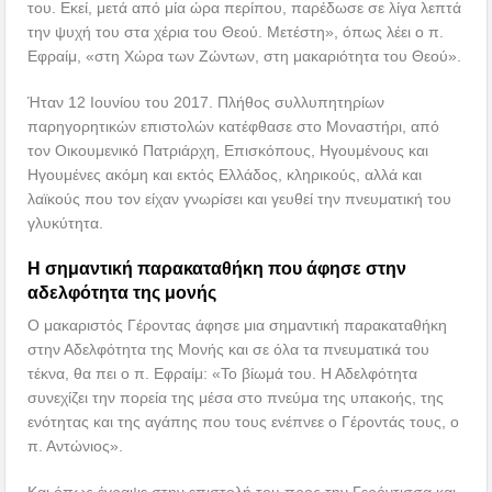
του. Εκεί, μετά από μία ώρα περίπου, παρέδωσε σε λίγα λεπτά
την ψυχή του στα χέρια του Θεού. Μετέστη», όπως λέει ο π.
Εφραίμ, «στη Χώρα των Ζώντων, στη μακαριότητα του Θεού».
Ήταν 12 Ιουνίου του 2017. Πλήθος συλλυπητηρίων
παρηγορητικών επιστολών κατέφθασε στο Μοναστήρι, από
τον Οικουμενικό Πατριάρχη, Επισκόπους, Ηγουμένους και
Ηγουμένες ακόμη και εκτός Ελλάδος, κληρικούς, αλλά και
λαϊκούς που τον είχαν γνωρίσει και γευθεί την πνευματική του
γλυκύτητα.
Η σημαντική παρακαταθήκη που άφησε στην
αδελφότητα της μονής
Ο μακαριστός Γέροντας άφησε μια σημαντική παρακαταθήκη
στην Αδελφότητα της Μονής και σε όλα τα πνευματικά του
τέκνα, θα πει ο π. Εφραίμ: «Το βίωμά του. Η Αδελφότητα
συνεχίζει την πορεία της μέσα στο πνεύμα της υπακοής, της
ενότητας και της αγάπης που τους ενέπνεε ο Γέροντάς τους, ο
π. Αντώνιος».