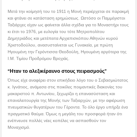
Μετά την κοίμησή του το 1911 η Μονή περιέρχεται σε παρακμή
και φτάνει σε κατάσταση ερημώσεως. Ωστόσο οι Παμμέγιστοι
Ταξιάρχες είχαν ως φαίνεται άλλα σχέδια για το Μοναστήρι τους
κι έτσι το 1976, με ευλογία του τότε Μητροπολίτου
Δημητριάδος και μετέπειτα Αρχιεπισκόπου Αθηνών κυρού
Χριστοδούλου, ανασυσταίνεται ως Γυνακεία, με πρώτη
Ηγουμένη την Γερόντισσα Θεοδούλη, Ηγουμένη αργότερα της
Ι.Μ. Τιμίου Προδρόμου Βροχιάς.
“Ηταν το αλεξικέραυνο στους πειρασμούς”
Όπως είχε αναφέρει στον επικήδειο λόγο του ο Σεβασμιώτατος
κ. Ιγνάτιος, ανάμεσα στις ποικίλες ποιμαντικές διακονίες του
μακαριστού π. Αντωνίου, ξεχωρίζει η επανασύσταση και
επαναλειτουργία της Μονής των Ταξιαρχών, με την αφιέρωση
πνευματικών θυγατέρων του Γέροντα. Το όλο έργο υπήρξε ένα
πραγματικό θαύμα. Όμως η μεγάλη του προσφορά ήταν ότι
ενέπνευσε πολλές νέες κοπέλες να ασπασθούν τον
Μοναχισμό.