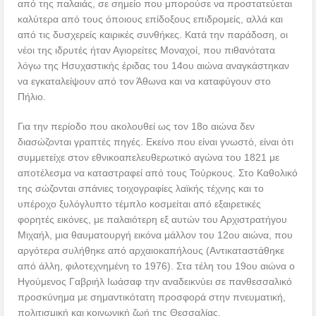
από της παλαιάς, σε σημείο που μπορούσε να προστατεύεται
καλύτερα από τους όποιους επίδοξους επιδρομείς, αλλά και
από τις δυσχερείς καιρικές συνθήκες. Κατά την παράδοση, οι
νέοι της ιδρυτές ήταν Αγιορείτες Μοναχοί, που πιθανότατα
λόγω της Ησυχαστικής έριδας του 14ου αιώνα αναγκάστηκαν
να εγκαταλείψουν από τον Άθωνα και να καταφύγουν στο
Πήλιο.
Για την περίοδο που ακολουθεί ως τον 18ο αιώνα δεν
διασώζονται γραπτές πηγές. Εκείνο που είναι γνωστό, είναι ότι
συμμετείχε στον εθνικοαπελευθερωτικό αγώνα του 1821 με
αποτέλεσμα να καταστραφεί από τους Τούρκους. Στο Καθολικό
της σώζονται σπάνιες τοιχογραφίες λαϊκής τέχνης και το
υπέροχο ξυλόγλυπτο τέμπλο κοσμείται από εξαιρετικές
φορητές εικόνες, με παλαιότερη εξ αυτών του Αρχιστρατήγου
Μιχαήλ, μια θαυματουργή εικόνα μάλλον του 12ου αιώνα, που
αργότερα συλήθηκε από αρχαιοκαπήλους (Αντικαταστάθηκε
από άλλη, φιλοτεχνημένη το 1976). Στα τέλη του 19ου αιώνα ο
Ηγούμενος Γαβριήλ Ιωάσαφ την αναδεικνύει σε πανθεσσαλικό
προσκύνημα με σημαντικότατη προσφορά στην πνευματική,
πολιτισμική και κοινωνική ζωή της Θεσσαλίας.