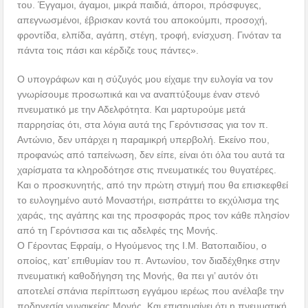
του. Έγγαμοι, άγαμοι, μικρά παιδιά, άποροι, πρόσφυγες,
απεγνωσμένοι, έβρισκαν κοντά του αποκούμπι, προσοχή,
φροντίδα, ελπίδα, αγάπη, στέγη, τροφή, ενίσχυση. Γινόταν τα
πάντα τοις πάσι και κέρδιζε τους πάντες».
Ο υπογράφων και η σύζυγός μου είχαμε την ευλογία να τον
γνωρίσουμε προσωπικά και να αναπτύξουμε έναν στενό
πνευματικό με την Αδελφότητα. Και μαρτυρούμε μετά
παρρησίας ότι, στα λόγια αυτά της Γερόντισσας για τον π.
Αντώνιο, δεν υπάρχει η παραμικρή υπερβολή. Εκείνο που,
προφανώς από ταπείνωση, δεν είπε, είναι ότι όλα του αυτά τα
χαρίσματα τα κληροδότησε στις πνευματικές του θυγατέρες.
Και ο προσκυνητής, από την πρώτη στιγμή που θα επισκεφθεί
το ευλογημένο αυτό Μοναστήρι, εισπράττει το εκχύλισμα της
χαράς, της αγάπης και της προσφοράς προς τον κάθε πλησίον
από τη Γερόντισσα και τις αδελφές της Μονής.
Ο Γέροντας Εφραίμ, ο Ηγούμενος της Ι.Μ. Βατοπαιδίου, ο
οποίος, κατ’ επιθυμίαν του π. Αντωνίου, τον διαδέχθηκε στην
πνευματική καθοδήγηση της Μονής, θα πει γι’ αυτόν ότι
αποτελεί σπάνια περίπτωση εγγάμου ιερέως που ανέλαβε την
ποδηγεσία γυναικείας Μονής. Και επισημαίνει ότι η πνευματική