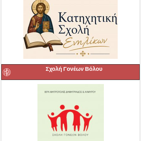
Σχολή Γονέων Βόλου