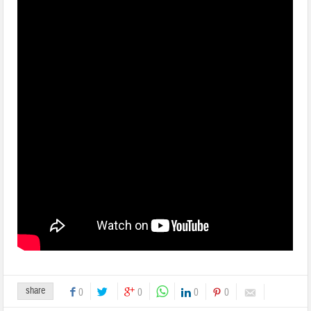
share
0
0
0
0