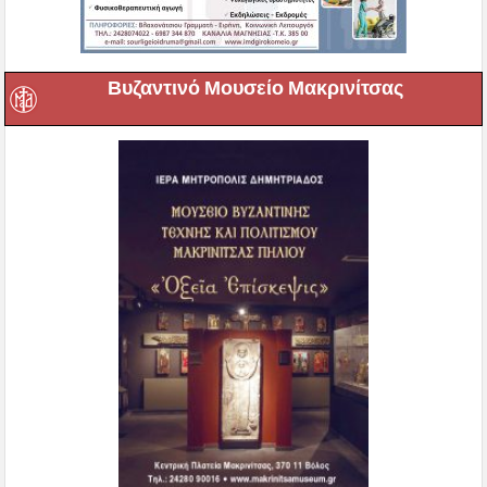
Βυζαντινό Μουσείο Μακρινίτσας