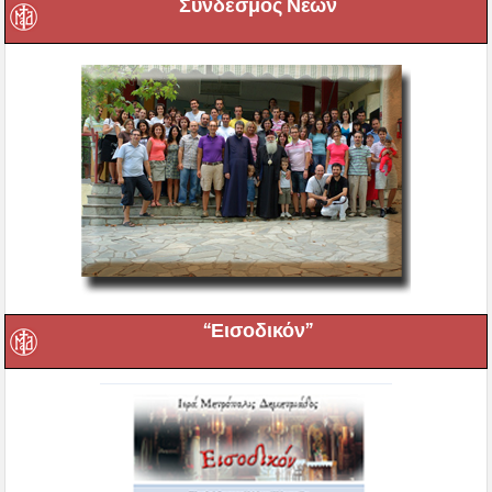
Σύνδεσμος Νέων
“Εισοδικόν”