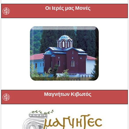
Οι Ιερές μας Μονές
Μαγνήτων Κιβωτός