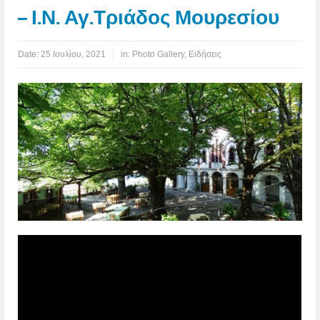
– Ι.Ν. Αγ.Τριάδος Μουρεσίου
Date:
25 Ιουλίου, 2021
in:
Photo Gallery
,
Ειδήσεις