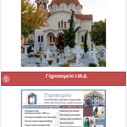
Γηροκομείο Ι.Μ.Δ.