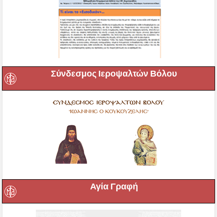
Σύνδεσμος Ιεροψαλτών Βόλου
Αγία Γραφή