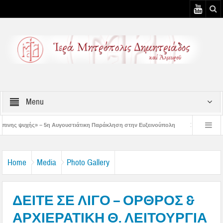
Menu
ουστιάτικη Παράκληση στην Ευξεινούπολη
Χειροθεσία Πνευματικού και Οικονό
ρώτων ολοκληρωμένων κελιών της Παλαιάς Ιεράς Μονής Παναγίας Κάτω Ξενιάς
Home
Media
Photo Gallery
ΔΕΙΤΕ ΣΕ ΛΙΓΟ – ΟΡΘΡΟΣ &
ΑΡΧΙΕΡΑΤΙΚΗ Θ. ΛΕΙΤΟΥΡΓΙΑ