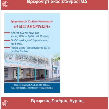
Βρεφονηπιακός Σταθμός ΙΜΔ
Βρεφικός Σταθμός Αγριάς