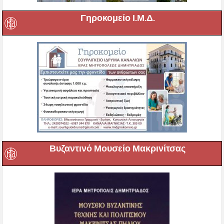
Γηροκομείο Ι.Μ.Δ.
Βυζαντινό Μουσείο Μακρινίτσας