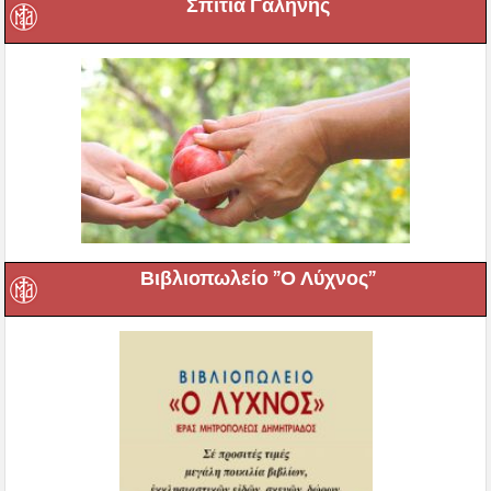
Σπίτια Γαλήνης
Βιβλιοπωλείο ”Ο Λύχνος”