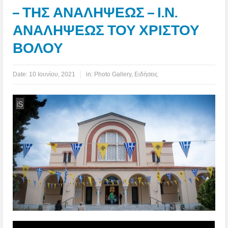
– ΤΗΣ ΑΝΑΛΗΨΕΩΣ – Ι.Ν.
ΑΝΑΛΗΨΕΩΣ ΤΟΥ ΧΡΙΣΤΟΥ
ΒΟΛΟΥ
Date:
10 Ιουνίου, 2021
in:
Photo Gallery
,
Ειδήσεις