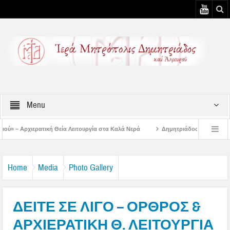
Menu
ία Λειτουργία στα Καλά Νερά
Δημητριάδος Ιγνάτιος: «Ο Ναός είναι ο τόπος 
γουστιάτικη Παράκληση στην Μεταμόρφωση Βόλου
Επίσκεψη του Δ/ντού της Β
Home
Media
Photo Gallery
ΔΕΙΤΕ ΣΕ ΛΙΓΟ – ΟΡΘΡΟΣ &
ΑΡΧΙΕΡΑΤΙΚΗ Θ. ΛΕΙΤΟΥΡΓΙΑ