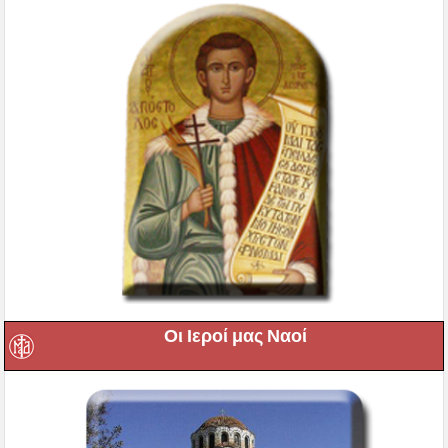
Οι Ιεροί μας Ναοί