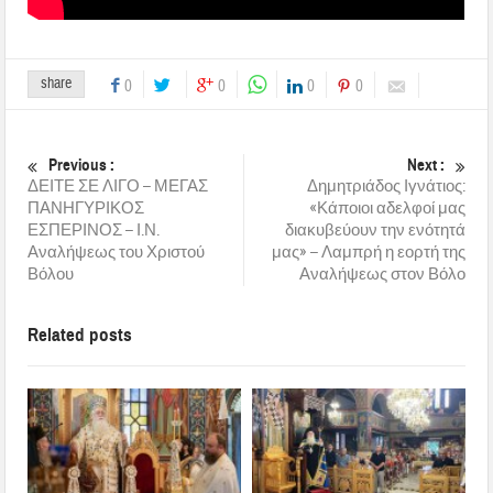
share
0
0
0
0
Previous :
Next :
ΔΕΙΤΕ ΣΕ ΛΙΓΟ – ΜΕΓΑΣ
Δημητριάδος Ιγνάτιος:
ΠΑΝΗΓΥΡΙΚΟΣ
«Κάποιοι αδελφοί μας
ΕΣΠΕΡΙΝΟΣ – Ι.Ν.
διακυβεύουν την ενότητά
Αναλήψεως του Χριστού
μας» – Λαμπρή η εορτή της
Βόλου
Αναλήψεως στον Βόλο
Related posts