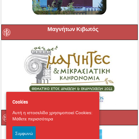
Μαγνήτων Κιβωτός
Cookies
Αυτή η ιστοσελίδα χρησιμοποιεί Cookies:
Ραδιόφωνο
Μάθετε περισσότερα
Συμφωνώ