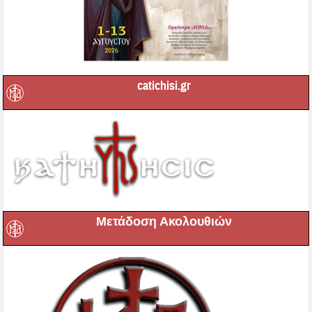
catichisi.gr
Μετάδοση Ακολουθιών