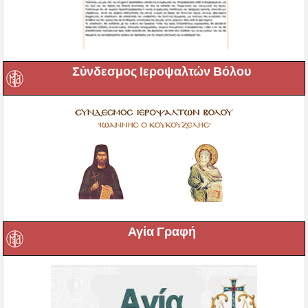
Σύνδεσμος Ιεροψαλτών Βόλου
Αγία Γραφή