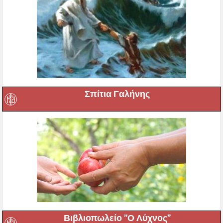
Σπίτια Γαλήνης
Βιβλιοπωλείο ”Ο Λύχνος”