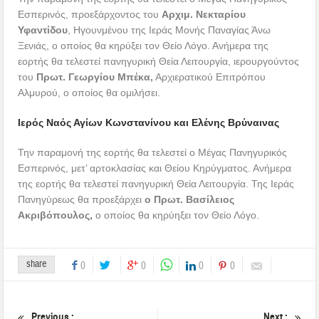
Εσπερινός, προεξάρχοντος του
Αρχιμ. Νεκταρίου
Υφαντίδου
, Ηγουνμένου της Ιεράς Μονής Παναγίας Άνω
Ξενιάς, ο οποίος θα κηρύξει τον Θείο Λόγο. Ανήμερα της
εορτής θα τελεστεί πανηγυρική Θεία Λειτουργία, ιερουργούντος
του
Πρωτ. Γεωργίου Μπέκα,
Αρχιερατικού Επιτρόπου
Αλμυρού, ο οποίος θα ομιλήσει.
Ιερός Ναός Αγίων Κωνστανίνου και Ελένης Βρύναινας
Την παραμονή της εορτής θα τελεστεί ο Μέγας Πανηγυρικός
Εσπερινός, μετ’ αρτοκλασίας και Θείου Κηρύγματος. Ανήμερα
της εορτής θα τελεστεί πανηγυρική Θεία Λειτουργία. Της Ιεράς
Πανηγύρεως θα προεξάρχει
ο Πρωτ. Βασίλειος
Ακριβόπουλος,
ο οποίος θα κηρύηξει τον Θείο Λόγο.
share
0
0
0
0
Previous :
Next :