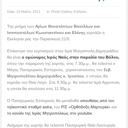
Date:
19 Μαΐου, 2021
in:
Photo Gallery
,
Ειδήσεις
Την μνήμη των
Αγίων Θεοστέπτων Βασιλέων και
Ισαποστόλων Κωνσταντίνου και Ελένης
εορτάζει η
Εκκλησία μας την Παρασκευή 21/5.
Επίκεντρο του εορτασμού στην Ιερά Μητρόπολη Δημητριάδος
θα είναι
ο ομώνυμος Ιερός Ναός στην παραλία του Βόλου,
όπου την παραμονή της εορτής, στις 7.30μ.μ., θα τελεστεί ο
Μέγας Πανηγυρικός Εσπερινός, χοροστατούντος του
Σεβ.
Μητροπολίτου Δημητριάδος κ. Ιγνατίου
, ο οποίος θα
κηρύξει τον Θείο Λόγο. Στις 9.30μ.μ. θα τελεστεί Ιερά Αγρυπνία,
η οποία θα απολύσει στις 11.30μ.μ.
Ο Πανηγυρικός Εσπερινός θα μεταδοθεί
απευθείας από τον
τηλεοπτικό σταθμό astra,
τον
Ρ/Σ «Ορθόδοξη Μαρτυρία»
και
το κανάλι της Ιεράς Μητροπόλεως στο youtube.
Ανήμερα της εορτής θα τελεστεί Πανηγυρική Θεία Λειοτυργία,