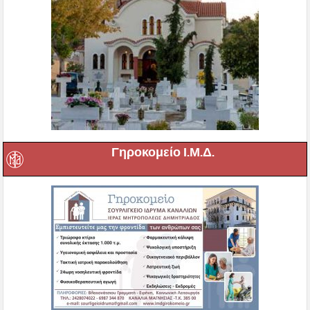
Γηροκομείο Ι.Μ.Δ.