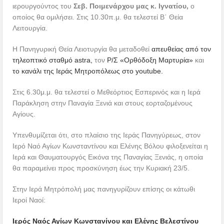
ιερουργούντος του
Σεβ. Ποιμενάρχου μας κ. Ιγνατίου,
ο
οποίος θα ομιλήσει. Στις 10.30π.μ. θα τελεστεί Β΄ Θεία
Λειτουργία.
Η Πανηγυρική Θεία Λειοτυργία θα μεταδοθεί
απευθείας από τον
τηλεοπτικό σταθμό astra,
τον
Ρ/Σ «Ορθόδοξη Μαρτυρία»
και
το κανάλι της Ιεράς Μητροπόλεως στο youtube.
Στις 6.30μ.μ. θα τελεστεί ο Μεθεόρτιος Εσπερινός και η Ιερά
Παράκληση στην Παναγία Ξενιά και στους εορταζομένους
Αγίους.
Υπενθυμίζεται ότι, στο πλαίσιο της Ιεράς Πανηγύρεως, στον
Ιερό Ναό Αγίων Κωνσταντίνου και Ελένης Βόλου φιλοξενείται η
Ιερά και Θαυματουργός Εικόνα της Παναγίας Ξενιάς, η οποία
θα παραμείνει προς προσκύνηση έως την Κυριακή 23/5.
Στην Ιερά Μητρόπολή μας πανηγυρίζουν επίσης οι κάτωθι
Ιεροί Ναοί:
Ιερός Ναός Αγίων Κωνστανίνου και Ελένης Βελεστίνου