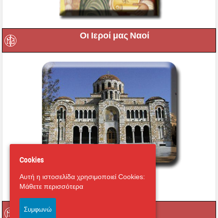
Οι Ιεροί μας Ναοί
Cookies
Αυτή η ιστοσελίδα χρησιμοποιεί Cookies:
Εικονική περιήγηση στο
Μάθετε περισσότερα
Μητροπολιτικό Ναό
Οι Ιερές μας Μονές
Συμφωνώ