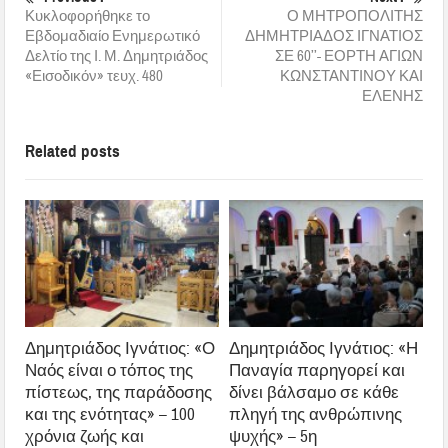
Κυκλοφορήθηκε το
Ο ΜΗΤΡΟΠΟΛΙΤΗΣ
Εβδομαδιαίο Ενημερωτικό
ΔΗΜΗΤΡΙΑΔΟΣ ΙΓΝΑΤΙΟΣ
Δελτίο της Ι. Μ. Δημητριάδος
ΣΕ 60’’- ΕΟΡΤΗ ΑΓΙΩΝ
«Εισοδικόν» τευχ. 480
ΚΩΝΣΤΑΝΤΙΝΟΥ ΚΑΙ
ΕΛΕΝΗΣ
Related posts
Δημητριάδος Ιγνάτιος: «Ο
Δημητριάδος Ιγνάτιος: «Η
Ναός είναι ο τόπος της
Παναγία παρηγορεί και
πίστεως, της παράδοσης
δίνει βάλσαμο σε κάθε
και της ενότητας» – 100
πληγή της ανθρώπινης
χρόνια ζωής και
ψυχής» – 5η