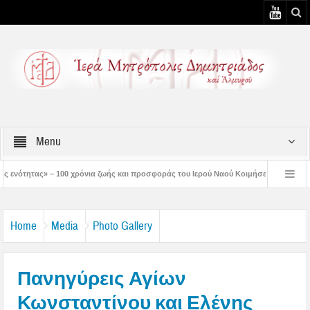
Menu
όνια ζωής και προσφοράς του Ιερού Ναού Κοιμήσεως της Θεοτόκου Πτελεού
Δη
ιστός μάς έδειξε το μέλλον μας» – Με λαμπρότητα εορτάστηκε στον Βόλο η Μεταμό
Home
Media
Photo Gallery
Πανηγύρεις Αγίων
Κωνσταντίνου και Ελένης