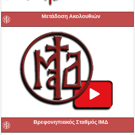
Μετάδοση Ακολουθιών
Βρεφονηπιακός Σταθμός ΙΜΔ