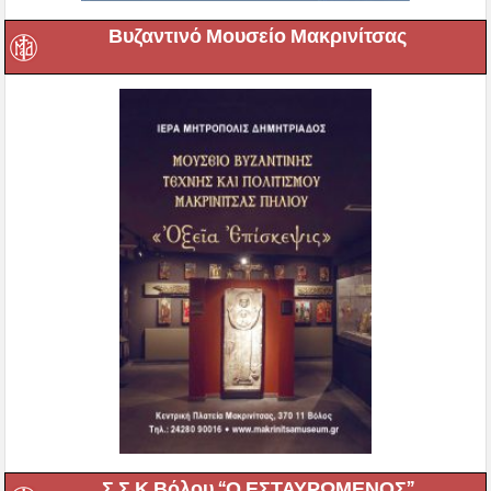
Βυζαντινό Μουσείο Μακρινίτσας
Σ.Σ.Κ.Βόλου “Ο ΕΣΤΑΥΡΩΜΕΝΟΣ”