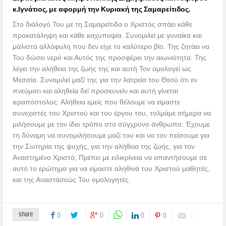
κ.Ιγνάτιος, με αφορμή την Κυριακή της Σαμαρείτιδος.
Στο διάλογό Του με τη Σαμαρείτιδα ο Χριστός σπάει κάθε
προκατάληψη και κάθε καχυποψία. Συνομιλεί με γυναίκα και
μάλιστα αλλόφυλη που δεν είχε το καλύτερο βίο. Της ζητάει να
Του δώσει νερό και Αυτός της προσφέρει την αιωνιότητα. Της
λέγει την αλήθεια της ζωής της και αυτή Τον ομολογεί ως
Μεσσία. Συνομιλεί μαζί της για την λατρεία του Θεού ότι εν
πνεύματι και αληθεία δεί προσκυνείν και αυτή γίνεται
ιεραπόστολος. Αλήθεια εμείς που θέλουμε να είμαστε
συνεχιστές του Χριστού και του έργου του, τολμάμε σήμερα να
μιλήσουμε με τον ίδιο τρόπο στο σύγχρονο άνθρωπο; Έχουμε
τη δύναμη να συνομιλήσουμε μαζί του και να τον πείσουμε για
την Σωτηρία της ψυχής, για την αλήθεια της ζωής, για τον
Αναστημένο Χριστό; Πρέπει με ειλικρίνεια να απαντήσουμε σε
αυτό το ερώτημα για να είμαστε αληθινά του Χριστού μαθητές,
και της Αναστάσεώς Του ομολογητές.
share
0
0
0
0