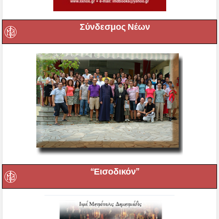
Σύνδεσμος Νέων
“Εισοδικόν”