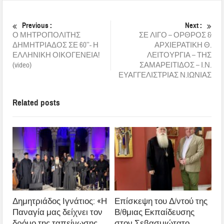
Previous :
Next :
Ο ΜΗΤΡΟΠΟΛΙΤΗΣ
ΣΕ ΛΙΓΟ – ΟΡΘΡΟΣ &
ΔΗΜΗΤΡΙΑΔΟΣ ΣΕ 60’’- Η
ΑΡΧΙΕΡΑΤΙΚΗ Θ.
ΕΛΛΗΝΙΚΗ ΟΙΚΟΓΕΝΕΙΑ!
ΛΕΙΤΟΥΡΓΙΑ – ΤΗΣ
(video)
ΣΑΜΑΡΕΙΤΙΔΟΣ – Ι.Ν.
ΕΥΑΓΓΕΛΙΣΤΡΙΑΣ Ν.ΙΩΝΙΑΣ
Related posts
Δημητριάδος Ιγνάτιος: «Η
Επίσκεψη του Δ/ντού της
Παναγία μας δείχνει τον
Β/θμιας Εκπαίδευσης
δρόμο της ταπείνωσης
στον Σεβασμιώτατο