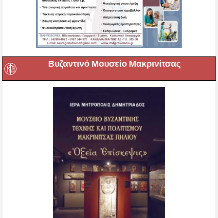
Βυζαντινό Μουσείο Μακρινίτσας