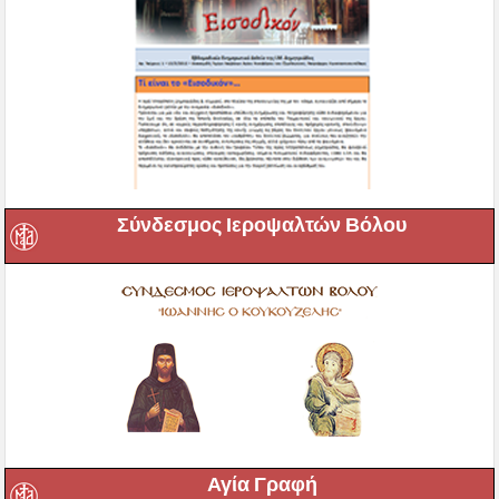
Σύνδεσμος Ιεροψαλτών Βόλου
Αγία Γραφή