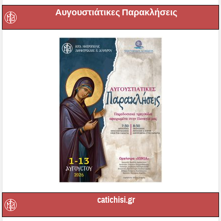
Αυγουστιάτικες Παρακλήσεις
catichisi.gr