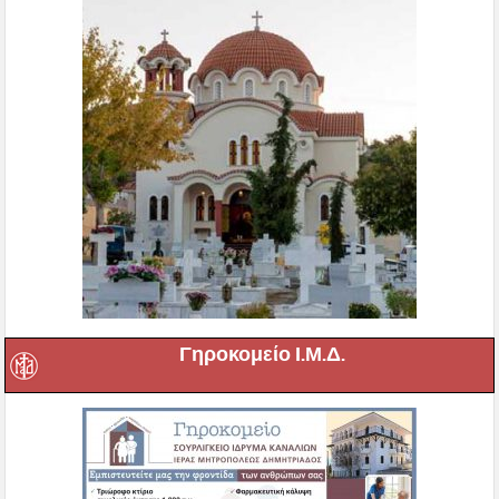
Γηροκομείο Ι.Μ.Δ.