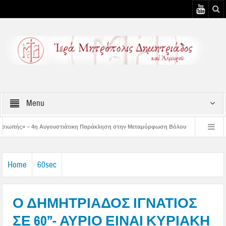
Menu
στιάτικη Παράκληση στην Μεταμόρφωση Βόλου
Επίσκεψη του Δ/ντού της Β/θμ
η Αυγουστιάτικη Παράκληση στον Άγιο Γεώργιο Νηλείας
Δημητριάδος Ιγνάτιο
Home
60sec
Ο ΔΗΜΗΤΡΙΑΔΟΣ ΙΓΝΑΤΙΟΣ
ΣΕ 60’’- ΑΥΡΙΟ ΕΙΝΑΙ ΚΥΡΙΑΚΗ