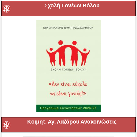
Σχολή Γονέων Βόλου
Κοιμητ. Αγ. Λαζάρου Ανακοινώσεις