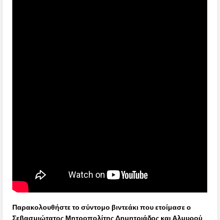
Παρακολουθήστε το σύντομο βιντεάκι που ετοίμασε ο
Σεβασμιώτατος Μητροπολίτης Δημητριάδος και Αλμυρού