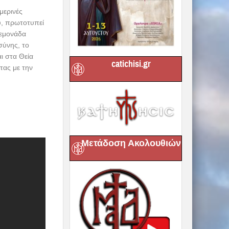
μερινές
υ, πρωτοτυπεί
Λεμονάδα
σύνης, το
ι στα Θεία
catichisi.gr
τας με την
Μετάδοση Ακολουθιών