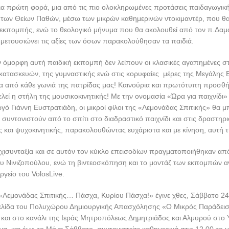
ια πρώτη φορά, μια από τις πιο ολοκληρωμένες προτάσεις παιδαγωγι
ς των Θείων Παθών, μέσω των μικρών καθημερινών ντοκιμαντέρ, που θ
 εκπομπής, ενώ το θεολογικό μήνυμα που θα ακολουθεί από τον π.Δαμ
ι μετουσιώνει τις αξίες των όσων παρακολούθησαν τα παιδιά.
 όμορφη αυτή παιδική εκπομπή δεν λείπουν οι κλασικές αγαπημένες σ
 κατασκευών, της γυμναστικής ενώ στις κορυφαίες μέρες της Μεγάλης
μα από κάθε γωνιά της πατρίδας μας! Καινούρια και πρωτότυπη προσθή
εί η στήλη της μουσικοκινητικής! Με την ονομασία «Ώρα για παιχνίδι» 
ό Γιάννη Ευστρατιάδη, οι μικροί φίλοι της «Λεμονάδας Σπιτικής» θα μ
συντονιστούν από το σπίτι στο διαδραστικό παιχνίδι και στις δραστηρι
ς και ψυχοκινητικής, παρακολουθώντας ευχάριστα και με κίνηση, αυτή τ
ρχισυνταξία και σε αυτόν τον κύκλο επεισοδίων πραγματοποιήθηκαν απ
κυ Νινιζοπούλου, ενώ τη βιντεοσκόπηση και το μοντάζ των εκπομπών α
ργείο του VolosLive.
 «Λεμονάδας Σπιτικής… Πάσχα, Κυρίου Πάσχα!» έγινε χθες, Σάββατο 24
ελίδα του Πολυχώρου Δημιουργικής Απασχόλησης «Ο Μικρός Παράδει
και στο κανάλι της Ιεράς Μητροπόλεως Δημητριάδος και Αλμυρού στο