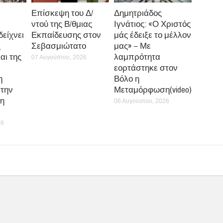
Επίσκεψη του Δ/
Δημητριάδος
ντού της Β/θμιας
Ιγνάτιος: «Ο Χριστός
δείχνει
Εκπαίδευσης στον
μάς έδειξε το μέλλον
ς
Σεβασμιώτατο
μας» – Με
αι της
λαμπρότητα
07 Αυγούστου, 2026
εορτάστηκε στον
η
Βόλο η
την
Μεταμόρφωση(video)
η
06 Αυγούστου, 2026
26