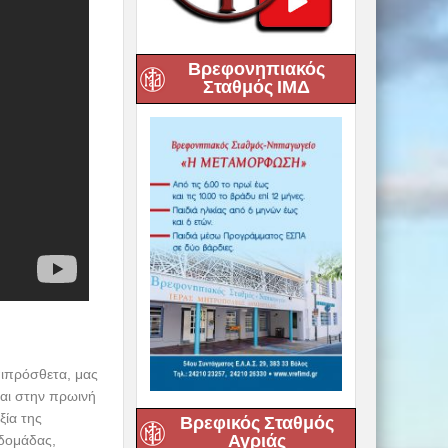
Βρεφονηπιακός
Σταθμός ΙΜΔ
πιπρόσθετα, μας
και στην πρωινή
ξία της
Βρεφικός Σταθμός
Αγριάς
βδομάδας,