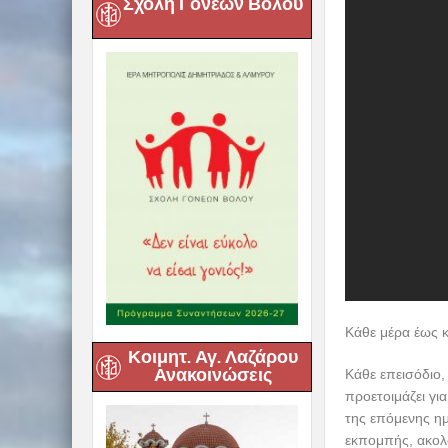
Σχολή Γονέων Βόλου
Κάθε μέρα έως κ
Κοιμητ. Αγ. Λαζάρου
Ανακοινώσεις
Κάθε επεισόδιο,
προετοιμάζει γι
της επόμενης ημ
εκπομπής, ακολ