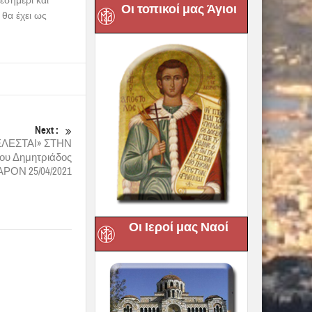
εσημέρι και
Οι τοπικοί μας Άγιοι
θα έχει ως
Next :
ΛΕΣΤΑΙ» ΣΤΗΝ
ου Δημητριάδος
ΑΡΟΝ 25/04/2021
Οι Ιεροί μας Ναοί