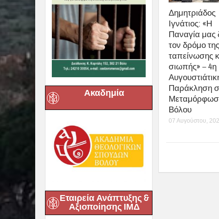
Δημητριάδος
Ιγνάτιος: «Η
Παναγία μας 
τον δρόμο τη
ταπείνωσης κ
σιωπής» – 4η
Αυγουστιάτικ
Παράκληση σ
Ακαδημία
Μεταμόρφωσ
Βόλου
07 Αυγούστου, 20
Εταιρεία Ανάπτυξης &
Αξιοποίησης ΙΜΔ