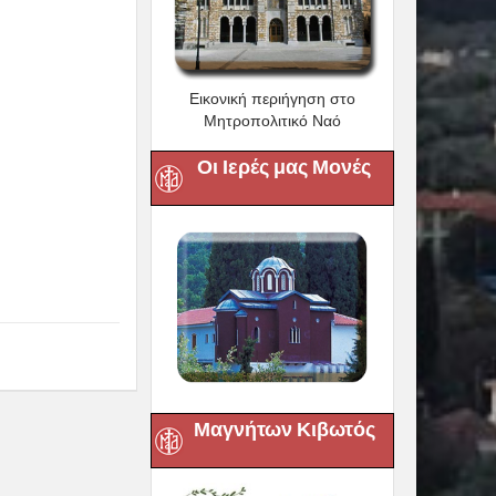
Εικονική περιήγηση στο
Μητροπολιτικό Ναό
Οι Ιερές μας Μονές
Μαγνήτων Κιβωτός