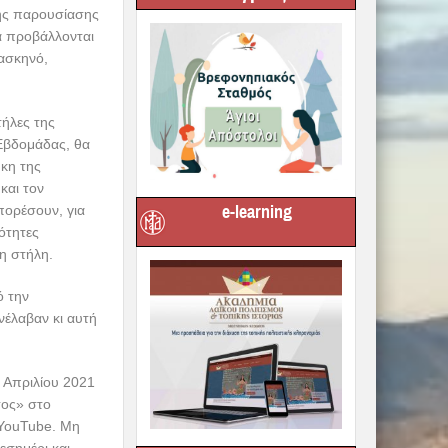
κής παρουσίασης
α προβάλλονται
ασκηνό,
τήλες της
 Εβδομάδας, θα
κη της
και τον
e-learning
πορέσουν, για
ότητες
η στήλη.
ό την
νέλαβαν κι αυτή
 Απριλίου 2021
σος» στο
 YouTube. Μη