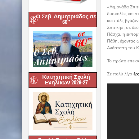
«Λεμονάδα Σπιτ
δυσκολίες και σ
Ο Σεβ. Δημητριάδος σε
και πάλι, βγάζο
60″
Σπιτική», σε δε
Πάσχα, η εκπομπ
Πάθη, έχοντας ω
Ανάσταση του Κ
Το πρώτο επεισ
Σε πολύ λίγο
έρ
Κατηχητική Σχολή
Ενηλίκων 2026-27