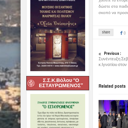
χάσετε τα επόμε
δώστε στα παιδι
σκοπό να προσε
share
0
Previous :
Συνέντευξη Σεβ
κ.Ιγνατίου στον
Σ.Σ.Κ.Βόλου “Ο
ΕΣΤΑΥΡΩΜΕΝΟΣ”
Related posts