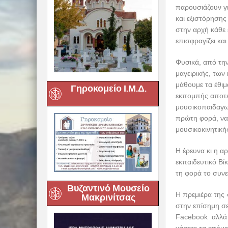
παρουσιάζουν γ
και εξιστόρηση
στην αρχή κάθε
επισφραγίζει κα
Φυσικά, από την
μαγειρικής, των
μάθουμε τα έθι
Γηροκομείο Ι.Μ.Δ.
εκπομπής αποτελ
μουσικοπαιδαγωγ
πρώτη φορά, να 
μουσικοκινητική
Η έρευνα κι η α
εκπαιδευτικό Βί
τη φορά το συνε
Βυζαντινό Μουσείο
Η πρεμιέρα της
Μακρινίτσας
στην επίσημη σ
Facebook αλλά 