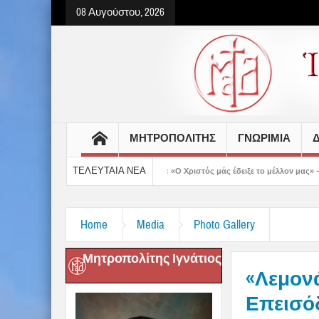
08 Αυγούστου, 2026
ΜΗΤΡΟΠΟΛΙΤΗΣ
ΓΝΩΡΙΜΙΑ
Δ
ΤΕΛΕΥΤΑΙΑ ΝΕΑ
Δημητριάδος Ιγνάτιος: «Ο Χριστός μάς έδειξε το μέλλον μας» – Με λαμπρότητα εο
Home
Media
Photo Gallery
Μητροπολίτης Ιγνάτιος
«Λεμον
Επεισόδι