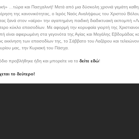
ική» …τώρα και Πασχαλινή! Μετά από μια δύσκολη χρονιά γεμάτη καθη
τέρηση της κανονικότητας, ο Ιερός Ναός Αναλήψεως του Χριστού Βόλο
ντας ξανά στον «αέρα» την αγαπημένη παιδική διαδικτυακή εκπομπή «
ύτερο κύκλο επεισοδίων. Με αφορμή την κορυφαία γιορτή της Χριστιανο
ή είναι αφιερωμένη στα γεγονότα της Αγίας και Μεγάλης Εβδομάδας κα
ς εκκίνηση των επεισοδίων της, το Σάββατο του Λαζάρου και τελειώνον
υρίου μας, την Κυριακή του Πάσχα.
όδιο προβλήθηκε ήδη και μπορείτε να το
δείτε εδώ
!
χεται το δεύτερο!