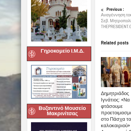
Previous :
Αναγέννηση του
Σεβ. Μητροπολί
THEPRESIDENT.
Related posts
Γηροκομείο Ι.Μ.Δ.
Δημητριάδος
Ιγνάτιος: «Να
φτάσουμε
Βυζαντινό Μουσείο
προετοιμασμ
Μακρινίτσας
στο Πάσχα τ
καλοκαιριού»