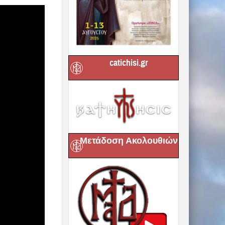
catichisi.gr
Μετάδοση Ακολουθιών