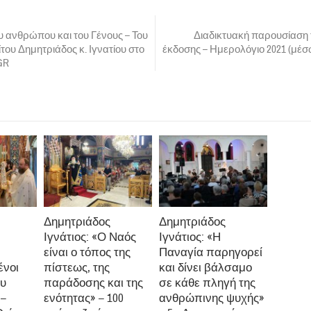
 ανθρώπου και του Γένους – Του
Διαδικτυακή παρουσίαση 
του Δημητριάδος κ. Ιγνατίου στο
έκδοσης – Ημερολόγιο 2021 (μέσω
GR
Δημητριάδος
Δημητριάδος
Ιγνάτιος: «Ο Ναός
Ιγνάτιος: «Η
είναι ο τόπος της
Παναγία παρηγορεί
ένοι
πίστεως, της
και δίνει βάλσαμο
ου
παράδοσης και της
σε κάθε πληγή της
 –
ενότητας» – 100
ανθρώπινης ψυχής»