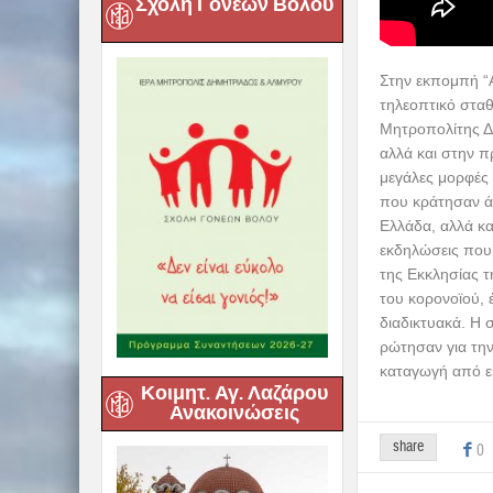
Σχολή Γονέων Βόλου
Στην εκπομπή “Α
τηλεοπτικό στα
Μητροπολίτης Δη
αλλά και στην π
μεγάλες μορφές 
που κράτησαν άσ
Ελλάδα, αλλά κα
εκδηλώσεις που 
της Εκκλησίας τ
του κορονοϊού, 
διαδικτυακά. Η 
ρώτησαν για την
καταγωγή από εκ
Κοιμητ. Αγ. Λαζάρου
Ανακοινώσεις
share
0