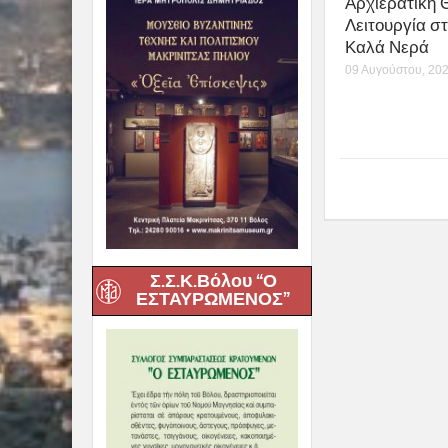
Αρχιερατική 
Λειτουργία σ
Καλά Νερά
09 Αυγούστου, 20
Σ.Σ.Κ.Βόλου “Ο
ΕΣΤΑΥΡΩΜΕΝΟΣ”