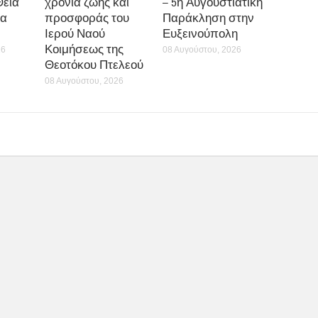
Θεία
χρόνια ζωής και
– 5η Αυγουστιάτικη
τα
προσφοράς του
Παράκληση στην
Ιερού Ναού
Ευξεινούπολη
Κοιμήσεως της
26
08 Αυγούστου, 2026
Θεοτόκου Πτελεού
08 Αυγούστου, 2026