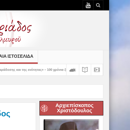
ΙΆ ΙΣΤΟΣΕΛΊΔΑ
ότητας» – 100 χρόνια ζωής και προσφοράς του Ιερού Ναού Κοιμήσεως της Θεοτόκου 
Αρχιεπίσκοπος
Χριστόδουλος
δος