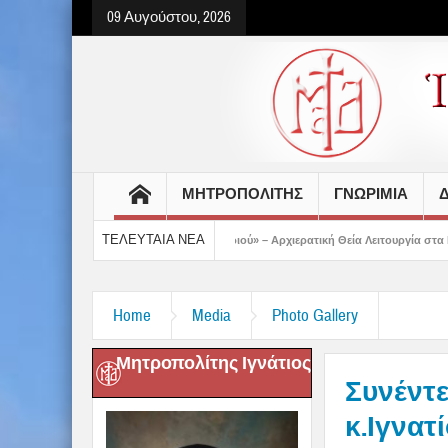
09 Αυγούστου, 2026
ΜΗΤΡΟΠΟΛΙΤΗΣ
ΓΝΩΡΙΜΙΑ
Δ
ΤΕΛΕΥΤΑΙΑ ΝΕΑ
ο Πάσχα του καλοκαιριού» – Αρχιερατική Θεία Λειτουργία στα Καλά Νερά
Δημ
Home
Media
Photo Gallery
Μητροπολίτης Ιγνάτιος
Συνέντε
κ.Ιγνατί