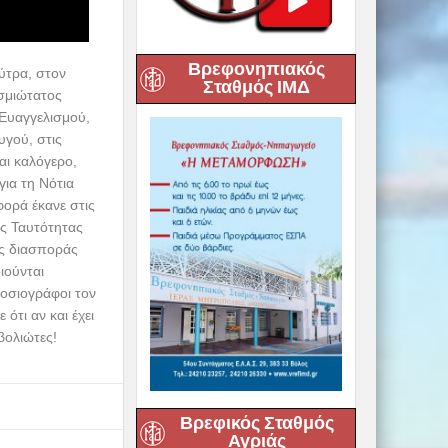
Βρεφονηπιακός
ύτρα, στον
Σταθμός ΙΜΔ
σμιώτατος
 Ευαγγελισμού,
υγού, στις
αι καλόγερο,
για τη Νότια
φορά έκανε στις
ής Ταυτότητας
ης διασποράς
ιούνται
μοσιογράφοι τον
ότι αν και έχει
βολιώτες!
Βρεφικός Σταθμός
Αγριάς