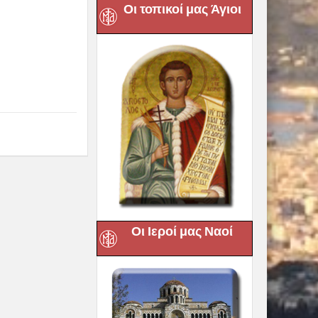
Οι τοπικοί μας Άγιοι
Οι Ιεροί μας Ναοί