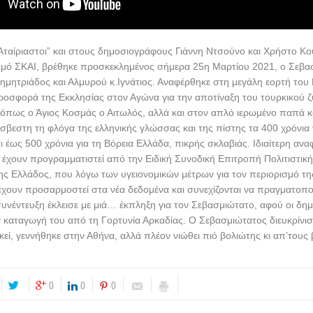
ταίριαστοι” και στους δημοσιογράφους Γιάννη Ντσούνο και Χρήστο Κο
θμό ΣΚΑΙ, βρέθηκε προσκεκλημένος σήμερα 25η Μαρτίου 2021, ο Σεβα
μητριάδος και Αλμυρού κ.Ιγνάτιος. Αναφέρθηκε στη μεγάλη εορτή του
ροσφορά της Εκκλησίας στον Αγώνα για την αποτίναξη του τουρκικού ζ
όπως ο Άγιος Κοσμάς ο Αιτωλός, αλλά και στον απλό ιερωμένο παπά κ
βεστη τη φλόγα της ελληνικής γλώσσας και της πίστης τα 400 χρόνια 
ι έως 500 χρόνια για τη Βόρεια Ελλάδα, πικρής σκλαβιάς. Ιδιαίτερη ανα
έχουν προγραμματιστεί από την Ειδική Συνοδική Επιτροπή Πολιτιστικ
ης Ελλάδος, που λόγω των υγειονομικών μέτρων για τον περιορισμό τ
έχουν προσαρμοστεί στα νέα δεδομένα και συνεχίζονται να πραγματοπο
συνέντευξη έκλεισε με μιά… έκπληξη για τον Σεβασμιώτατο, αφού οι δη
 καταγωγή του από τη Γορτυνία Αρκαδίας. Ο Σεβασμιώτατος διευκρίνισε 
εί, γεννήθηκε στην Αθήνα, αλλά πλέον νιώθει πιό βολιώτης κι απ’τους 
0
0
0