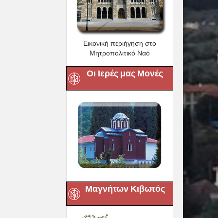
Εικονική περιήγηση στο
Μητροπολιτικό Ναό
Οι Ιερές μας Μονές
Μαγνήτων Κιβωτός