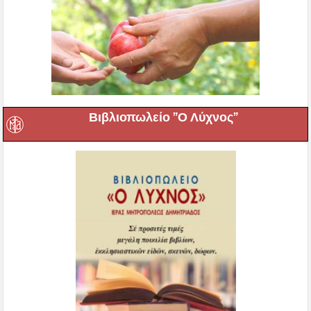
Βιβλιοπωλείο ”Ο Λύχνος”