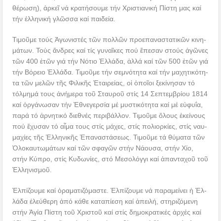
θέ­ρω­ση), ἀρ­κεῖ νά κρα­τή­σου­με τήν Χρι­στι­α­νι­κή Πί­στη μας καί
τήν ἑλ­λη­νι­κή γλῶσ­σα καί παι­δεί­α.
Τι­μοῦ­με τούς Ἀ­γω­νι­στές τῶν πολ­λῶν προ­ε­πα­να­στα­τι­κῶν κι­νη­
μά­των. Τούς ἄν­δρες καί τίς γυ­ναῖ­κες πού ἔ­πε­σαν στούς ἀγῶ­νες
τῶν 400 ἐ­τῶν γιά τήν Νό­τιο Ἑλ­λά­δα, ἀλ­λά καί τῶν 500 ἐτῶν γιά
τήν Βό­ρει­ο Ἑλ­λά­δα. Τι­μοῦ­με τήν σε­μνό­τη­τα καί τήν μα­χη­τι­κό­τη­
τα τῶν με­λῶν τῆς Φι­λι­κῆς Ἑ­ται­ρεί­ας, οἱ ὁ­ποῖ­οι ξε­κί­νη­σαν τό
τόλ­μη­μά τους ἀ­νή­με­ρα τοῦ Σταυ­ροῦ στίς 14 Σεπτεμβρίου 1814
καί ὀρ­γά­νω­σαν τήν Ἐ­θνε­γερ­σί­α μέ μυ­στι­κό­τη­τα καί μέ εὐ­φυΐ­α,
πα­ρά τό ἀρ­νη­τι­κό δι­ε­θνές πε­ρι­βάλ­λον. Τι­μοῦ­με ὅ­λους ἐ­κεί­νους
πού ἔ­χυ­σαν τό αἷ­μα τους στίς μά­χες, στίς πο­λι­ορ­κί­ες, στίς ναυ­
μα­χί­ες τῆς Ἑλ­λη­νι­κῆς Ἐ­πα­να­στά­σε­ως. Τι­μοῦ­με τά θύ­μα­τα τῶν
Ὁ­λο­καυ­τω­μά­των καί τῶν σφα­γῶν στήν Νά­ου­σα, στήν Χί­ο,
στήν Κύ­προ, στίς Κυ­δω­νί­ες, στό Με­σο­λόγ­γι καί ἁ­παν­τα­χοῦ τοῦ
Ἑλ­λη­νι­σμοῦ.
Ἐλ­πί­ζου­με καί ὁ­ρα­μα­τι­ζό­μα­στε. Ἐλ­πί­ζου­με νά πα­ρα­μεί­νει ἡ Ἑλ­
λά­δα ἐ­λεύ­θε­ρη ἀ­πό κά­θε κα­τα­πί­ε­ση καί ἀ­πει­λή, στηριζόμενη
στήν Ἁγία Πίστη τοῦ Χριστοῦ καί στίς δημοκρατικές ἀρχές καί