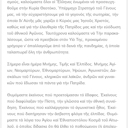
σμούς, κα­λού­μα­στε ὅ­λοι οἱ Ἕλ­λη­νες ἑ­νω­μέ­νοι νά προ­σευ­χη­
θοῦ­με στήν Κυρία Θεοτόκο, Ὑ­πέρ­μα­χο Στρα­τη­γό τοῦ Γένους
μας, νά τήν εὐ­χα­ρι­στή­σου­με γιά τό γεγονός τῆς σωτηρίας, τήν
ὁποία δι’ Αὐτῆς μᾶς χαρίζει ὁ Κύριός μας Ἰησοῦς Χριστός,
καθώς καί γιά τήν ἐ­λευ­θε­ρί­α τῆς Πατρίδος μας καί τήν εὐ­ό­δω­ση
τοῦ ἐθνι­κοῦ Ἀ­γῶ­νος. Ταυτόχρονα καλούμαστε νά Τήν πα­ρα­κα­
λέ­σου­με, ὥστε νά πρεσβεύει στόν Υἱό Της, προκειμένου
γρήγορα ν’ ἀ­παλ­λαγοῦμε ἀ­πό τά δει­νά τῆς παν­δη­μί­ας, ἡ ὁ­ποί­α
τα­λαι­πω­ρεῖ ὅ­λη τήν ἀν­θρω­πό­τη­τα.
Σή­με­ρα εἶ­ναι ἡ­μέ­ρα Μνή­μης, Τι­μῆς καί Ἐλ­πί­δος. Μνή­μης Ἁ­γί­
ων, Νε­ο­μαρ­τύ­ρων, Ἐ­θνο­μαρ­τύ­ρων, Ἡρώ­ων, Ἀγω­νι­στῶν, Δα­
σκά­λων τοῦ Γέ­νους, κλη­ρι­κῶν καί λα­ϊ­κῶν, ἀν­δρῶν καί γυ­ναι­
κῶν πού ἔ­δω­σαν τά πάν­τα γιά τήν Πα­τρί­δα.
Θυ­μό­μα­στε ἐ­κεί­νους πού προ­ε­τοί­μα­σαν τό ἔ­δα­φος. Ἐ­κεί­νους
πού δι­α­φύ­λα­ξαν τήν Πί­στη, τήν γλῶσ­σα καί τήν ἐ­θνι­κή συνεί­
δη­ση. Ἐ­κεί­νους πού καλ­λι­έρ­γη­σαν τό ἀ­γω­νι­στι­κό ἦ­θος. Ἐκεί­
νους πού δι­α­τή­ρη­σαν τήν ἄ­σβε­στη φλό­γα τῆς ἐλ­πί­δας. Θυ­μό­
μα­στε τά λό­για του Ἁ­γί­ου καί Ἐ­θνα­πο­στό­λου Κο­σμᾶ τοῦ Αἰ­τω­
λοῦ, ὁ ὁ­ποῖ­ος δί­δα­σκε ὅ­τι θά ἔλ­θει τό πο­θού­με­νον (ἡ ἀ­πε­λευ­