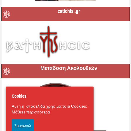
catichisi.gr
Μετάδοση Ακολουθιών
Cookies
Αυτή η ιστοσελίδα χρησιμοποιεί Cookies:
Μάθετε περισσότερα
Συμφωνώ