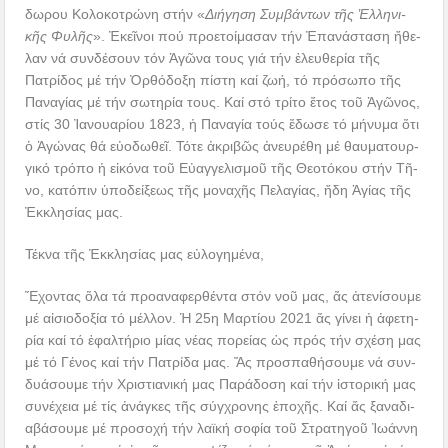
δω­ρου Κο­λο­κο­τρώ­νη στήν «
Δι­ή­γη­ση Συμ­βάν­των τῆς Ἑλ­λη­νι­
κῆς Φυ­λῆς
». Ἐ­κεῖ­νοι πού προ­ε­τοί­μα­σαν τήν Ἐ­πα­νάσ­ταση ἤθε­
λαν νά συν­δέ­σουν τόν Ἀγῶνα τους γιά τήν ἐλευθερία τῆς
Πατρίδος μέ τήν Ὀρ­θό­δο­ξη πίστη καί ζωή, τό πρόσωπο τῆς
Πανα­γί­ας μέ τήν σωτηρία τους. Καί στό τρί­το ἔτος τοῦ Ἀ­γῶ­νος,
στίς 30 Ἰ­α­νουα­ρί­ου 1823, ἡ Πα­να­γί­α τούς ἔ­δω­σε τό μή­νυ­μα ὅ­τι
ὁ Ἀ­γώ­νας θά εὐ­ο­δω­θεῖ. Τό­τε ἀ­κρι­βῶς ἀ­νευ­ρέ­θη μέ θαυ­μα­τουρ­
γι­κό τρό­πο ἡ εἰ­κό­να τοῦ Εὐ­αγ­γε­λι­σμοῦ τῆς Θε­ο­τό­κου στήν Τῆ­
νο, κα­τό­πιν ὑ­πο­δεί­ξε­ως τῆς μο­να­χῆς Πε­λα­γί­ας, ἤδη Ἁγίας τῆς
Ἐκκλησίας μας.
Τέκνα τῆς Ἐκκλησίας μας εὐλογημένα,
Ἔχοντας ὅλα τά προαναφερθέντα στόν νοῦ μας, ἄς ἀ­τε­νί­σου­με
μέ αἰ­σι­ο­δο­ξί­α τό μέλ­λον. Ἡ 25η Μαρ­τί­ου 2021 ἄς γί­νει ἡ ἀ­φε­τη­
ρί­α καί τό ἐ­φαλ­τή­ριο μί­ας νέ­ας πο­ρεί­ας ὡς πρός τήν σχέση μας
μέ τό Γένος καί τήν Πα­τρί­δα μας. Ἄς προ­σπα­θή­σου­με νά συν­
δυ­ά­σου­με τήν Χρι­στι­α­νι­κή μας Πα­ρά­δο­ση καί τήν ἱ­στο­ρι­κή μας
συ­νέ­χεια μέ τίς ἀ­νάγ­κες τῆς σύγ­χρο­νης ἐ­πο­χῆς. Καί ἄς ξα­να­δι­
α­βά­σου­με μέ προ­σο­χή τήν λα­ϊ­κή σο­φί­α τοῦ Στρα­τη­γοῦ Ἰ­ω­άν­νη