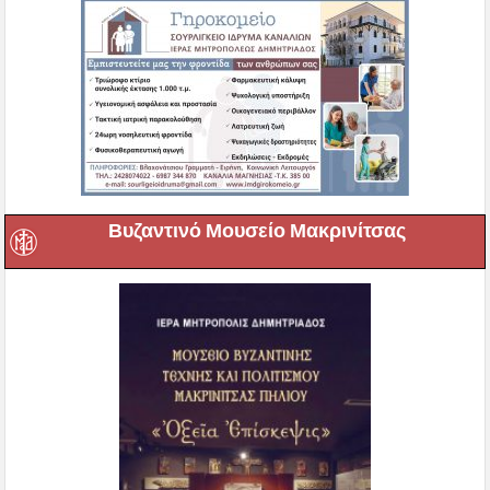
Βυζαντινό Μουσείο Μακρινίτσας