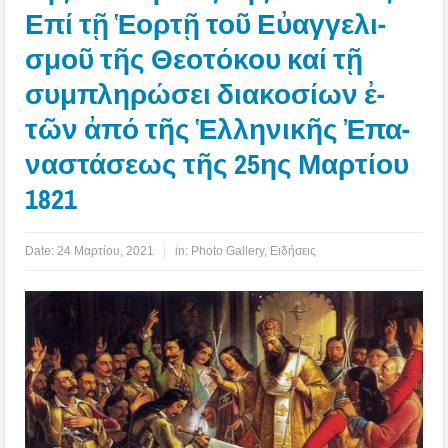
Επί τῇ Ἑ­ορ­τῇ τοῦ Εὐ­αγ­γε­λι­
σμοῦ τῆς Θε­ο­τό­κου καί τῇ
συμ­πλη­ρώ­σει δι­α­κο­σί­ων ἐ­
τῶν ἀ­πό τῆς Ἑλ­λη­νι­κῆς Ἐ­πα­
να­στά­σε­ως τῆς 25ης Μαρ­τί­ου
1821
Date:
24 Μαρτίου, 2021
in:
Photo Gallery
,
Ειδήσεις