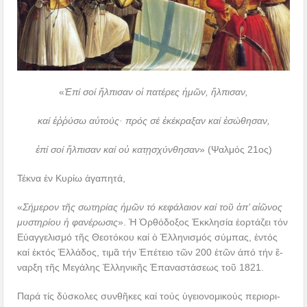
«
Ἐπί σοί ἤλ­πι­σαν οἱ πα­τέ­ρες ἡ­μῶν, ἤλ­πι­σαν,
καί ἐῤῥύ­σω αὐ­τούς· πρός σέ ἐ­κέ­κρα­ξαν καί ἐ­σώ­θη­σαν,
ἐ­πί σοί ἤλ­πι­σαν καί οὐ κα­τῃσχύν­θη­σαν
» (Ψαλ­μός 21ος)
Τέκνα ἐν Κυρίω ἀγαπητά,
«
Σή­με­ρον τῆς σω­τη­ρί­ας ἡ­μῶν τό κε­φά­λαι­ον καί τοῦ ἀ­π’ αἰ­ῶ­νος
μυ­στη­ρί­ου ἡ φα­νέ­ρω­σις
». Ἡ Ὀρ­θό­δο­ξος Ἐκ­κλη­σί­α ἑ­ορ­τά­ζει τόν
Εὐ­αγ­γε­λι­σμό τῆς Θε­ο­τό­κου καί ὁ Ἑλ­λη­νι­σμός σύμ­πας, ἐν­τός
καί ἐ­κτός Ἑλ­λά­δος, τι­μᾶ τήν Ἐπέ­τει­ο τῶν 200 ἐ­τῶν ἀ­πό τήν ἔ­
ναρ­ξη τῆς Με­γά­λης Ἑλ­λη­νι­κῆς Ἐ­πα­να­στά­σε­ως τοῦ 1821.
Πα­ρά τίς δύ­σκο­λες συν­θῆ­κες καί τούς ὑ­γ­ει­ο­νο­μι­κούς πε­ρι­ο­ρι­