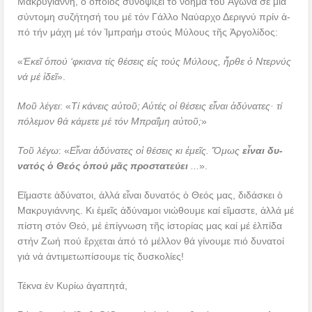
Μα­κρυ­γιά­ννη, ὁ ὁποῖ­ος συ­νο­ψί­ζει τό νό­η­μα τοῦ Ἀ­γώ­να σέ μί­α
σύν­το­μη συ­ζή­τη­σή του μέ τόν Γάλ­λο Ναύ­αρ­χο Δε­ρι­γνύ πρίν ἀ­
πό τήν μά­χη μέ τόν Ἰμ­πρα­ήμ στούς Μύ­λους τῆς Ἀρ­γο­λί­δος:
«
Ἐ­κεῖ ὁπού ‘φκια­να τίς θέ­σεις εἰς τούς Μύ­λους, ἦρ­θε ὁ Ντερ­νύς
νά μέ ἰ­δεῖ
».
Μοῦ λέ­γει
: «
Τί κά­νεις αὐ­τοῦ; Αὐ­τές οἱ θέ­σεις εἶ­ναι ἀ­δύ­να­τες· τί
πό­λε­μον θά κά­με­τε μέ τόν Μπρα­ΐ­μη αὐ­τοῦ;
»
Τοῦ λέ­γω
: «
Εἶ­ναι ἀ­δύ­να­τες οἱ θέ­σεις κι ἐ­μεῖς. Ὅ­μως
εἶ­ναι δυ­
να­τός ὁ Θε­ός ὁπού μᾶς προ­στα­τεύ­ει
.­.­.
­»­.
Εἴ­μα­στε ἀ­δύ­να­τοι, ἀλ­λά εἶ­ναι δυ­να­τός ὁ Θε­ός μας, δι­δά­σκει ὁ
Μα­κρυ­γιά­ννης. Κι ἐμεῖς ἀδύναμοι νιώθουμε καί εἴμαστε, ἀλλά μέ
πί­στη στόν Θε­ό, μέ ἐ­πί­γνω­ση τῆς ἱ­στο­ρί­ας μας καί μέ ἐλπίδα
στήν Ζωή πού ἔρχεται ἀπό τό μέλλον θά γί­νου­με πιό δυ­να­τοί
γιά νά ἀν­τι­με­τω­πί­σου­με τίς δυ­σκο­λί­ες!
Τέ­κνα ἐν Κυ­ρί­ω ἀ­γα­πη­τά,