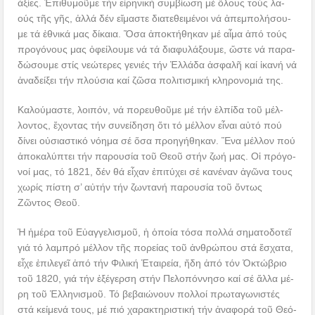
ἀξίες. Ἐ­πι­θυ­μοῦ­με τήν εἰ­ρη­νι­κή συμ­βί­ω­ση μέ ὅ­λους τούς λα­
ούς τῆς γῆς, ἀλ­λά δέν εἴ­μα­στε δι­α­τε­θει­μέ­νοι νά ἀ­πεμ­πο­λή­σου­
με τά ἐ­θνι­κά μας δί­και­α. Ὅ­σα ἀ­πο­κτή­θη­καν μέ αἷ­μα ἀ­πό τούς
προ­γό­νους μας ὀφείλουμε νά τά δι­α­φυ­λά­ξου­με, ὥστε νά πα­ρα­
δώ­σου­με στίς νε­ώ­τε­ρες γε­νι­ές τήν Ἑλ­λά­δα ἀ­σφα­λῆ καί ἱκα­νή νά
ἀ­να­δεί­ξει τήν πλούσια καί ζῶσα πο­λι­τι­σμι­κή κλη­ρο­νο­μιά της.
Καλούμαστε, λοιπόν, νά πορευθοῦμε μέ τήν ἐλ­πί­δα τοῦ μέλ­
λον­τος, ἔχοντας τήν συνείδηση ὅτι τό μέλ­λον εἶναι αὐτό πού
δίνει οὐσιαστικό νό­η­μα σέ ὅ­σα προ­η­γή­θη­καν. Ἕνα μέλ­λον πού
ἀποκαλύπτει τήν πα­ρου­σί­α τοῦ Θε­οῦ στήν ζω­ή μας. Οἱ πρό­γο­
νοί μας, τό 1821, δέν θά εἶ­χαν ἐ­πι­τύ­χει σέ κανέναν ἀγῶνα τους
χω­ρίς πί­στη σ’ αὐ­τήν τήν ζων­τα­νή πα­ρου­σί­α τοῦ ὄντως
Ζῶντος Θε­οῦ.
Ἡ ἡ­μέ­ρα τοῦ Εὐ­αγ­γε­λι­σμοῦ, ἡ ὁποία τόσα πολλά σηματοδοτεῖ
γιά τό λαμπρό μέλλον τῆς πορείας τοῦ ἀνθρώπου στά ἔσχατα,
εἶ­χε ἐ­πι­λε­γεῖ ἀ­πό τήν Φι­λι­κή Ἑ­ται­ρεί­α, ἤ­δη ἀ­πό τόν Ὀ­κτώ­βριο
τοῦ 1820, γιά τήν ἐ­ξέ­γερ­ση στήν Πε­λο­πόν­νη­σο καί σέ ἄλ­λα μέ­
ρη τοῦ Ἑλ­λη­νι­σμοῦ. Τό βε­βαι­ώ­νουν πολ­λοί πρω­τα­γω­νι­στές
στά κεί­με­νά τους, μέ πιό χα­ρα­κτη­ρι­στι­κή τήν ἀ­να­φο­ρά τοῦ Θε­ό­