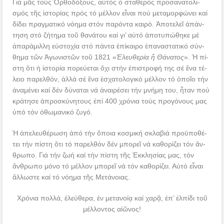
Γιά μᾶς τούς Ὀρ­θο­δό­ξους, αὐτός ὁ σταθερός προ­σα­να­το­λι­
σμός τῆς ἱ­στο­ρί­ας πρός τό μέλλον εἶναι πού με­τα­μορ­φώ­νει καί
δί­δει πραγματικό νό­η­μα στόν πα­ρόν­τα και­ρό. Ἀποτελεῖ ἀπάν­
τη­ση στό ζή­τη­μα τοῦ θα­νά­του καί γι’ αὐτό ἀ­πο­τυ­πώ­θη­κε μέ
ἀπα­ρά­μιλ­λη εὐ­στο­χί­α στό πάντα ἐπίκαιρο ἐπανα­στα­τι­κό σύν­
θη­μα τῶν Ἀγωνιστῶν τοῦ 1821 «
Ἐ­λευ­θε­ρί­α ἤ Θά­να­τος
». Ἡ πί­
στη ὅ­τι ἡ ἱ­στο­ρί­α πο­ρεύ­ε­ται ὄ­χι στήν ἐπι­στρο­φή της σέ ἕ­να τέ­
λει­ο πα­ρελ­θόν, ἀλ­λά σέ ἕ­να ἐ­σχα­το­λο­γι­κό μέλ­λον τό ὁποῖο τήν
ἀνα­μέ­νει καί δέν δύ­να­ται νά ἀ­ναι­ρέ­σει τήν μνή­μη του, ἦταν πού
κρά­τη­σε ἀ­προ­σκύ­νη­τους ἐπί 400 χρό­νια τούς προγόνους μας
ὑπό τόν ὀθωμανικό ζυγό.
Ἡ ἀ­πε­λευ­θέ­ρω­ση ἀ­πό τήν ὅ­ποι­α κο­σμι­κή σκλα­βιά προ­ϋ­πο­θέ­
τει τήν πί­στη ὅ­τι τό πα­ρελ­θόν δέν μπο­ρεῖ νά κα­θο­ρί­ζει τόν ἄν­
θρω­πο. Γιά τήν ζωή καί τήν πίστη τῆς Ἐκκλησίας μας, τόν
ἄνθρωπο μόνο τό μέλλον μπορεῖ νά τόν καθορίζει. Αὐ­τό εἶ­ναι
ἄλ­λω­στε καί τό νό­η­μα τῆς Με­τά­νοι­ας.
Χρόνια πολλά, ἐλεύθερα, ἐν μετανοίᾳ καί χαρᾷ, ἐπ’ ἐλπίδι τοῦ
μέλλοντος αἰῶνος!