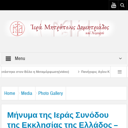
Menu
 η Μεταμόρφωση(video)
Πανήγυρις Αγίου Καλλινίκου Μητροπολίτου Εδέσσης σ
Πανηγύρεις Μεταμορφώσεως – 4η Αυγουστιάτικη Παράκληση στην Μεταμόρφ
Home
Media
Photo Gallery
Μή­νυ­μα της Ιεράς Συνόδου
της Εκκλησίας της Ελλάδος –