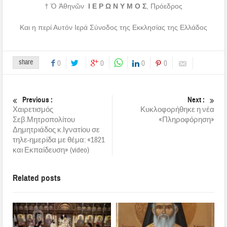
† Ὁ Ἀθηνῶν
Ι Ε Ρ Ω Ν Υ Μ Ο Σ
, Πρόεδρος
Και η περί Αυτόν Ιερά Σύνοδος της Εκκλησίας της Ελλάδος
share
0
0
0
0
Previous :
Next :
Χαιρετισμός
Κυκλοφορήθηκε η νέα
Σεβ.Μητροπολίτου
«Πληροφόρηση»
Δημητριάδος κ.Ιγνατίου σε
τηλε-ημερίδα με θέμα: «1821
και Εκπαίδευση» (video)
Related posts