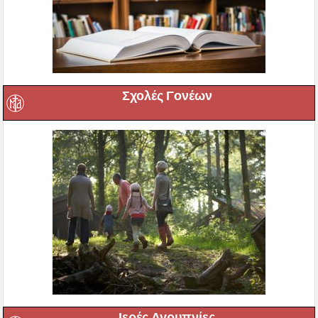
Σχολές Γονέων
Ιερές Αγρυπνίες