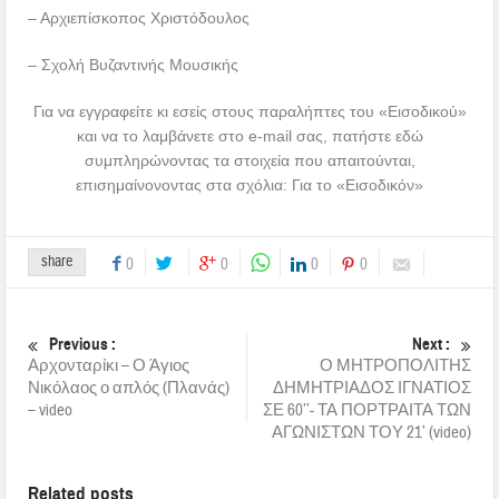
– Αρχιεπίσκοπος Χριστόδουλος
– Σχολή Βυζαντινής Μουσικής
Για να εγγραφείτε κι εσείς στους παραλήπτες του «Εισοδικού»
και να το λαμβάνετε στο e-mail σας, πατήστε εδώ
συμπληρώνοντας τα στοιχεία που απαιτούνται,
επισημαίνονοντας στα σχόλια: Για το «Εισοδικόν»
share
0
0
0
0
Previous :
Next :
Αρχονταρίκι – Ο Άγιος
Ο ΜΗΤΡΟΠΟΛΙΤΗΣ
Νικόλαος ο απλός (Πλανάς)
ΔΗΜΗΤΡΙΑΔΟΣ ΙΓΝΑΤΙΟΣ
– video
ΣΕ 60’’- ΤΑ ΠΟΡΤΡΑΙΤΑ ΤΩΝ
ΑΓΩΝΙΣΤΩΝ ΤΟΥ 21’ (video)
Related posts