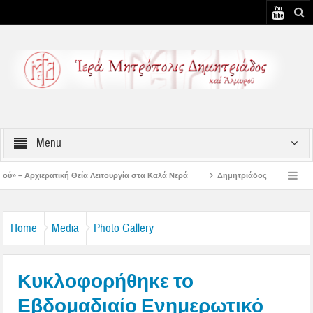
Menu
ειτουργία στα Καλά Νερά
Δημητριάδος Ιγνάτιος: «Ο Ναός είναι ο τόπος της
στιάτικη Παράκληση στην Μεταμόρφωση Βόλου
Επίσκεψη του Δ/ντού της Β/θμι
Home
Media
Photo Gallery
Κυκλοφορήθηκε το
Εβδομαδιαίο Ενημερωτικό