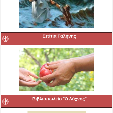
Σπίτια Γαλήνης
Βιβλιοπωλείο ”Ο Λύχνος”