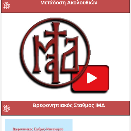
Μετάδοση Ακολουθιών
Βρεφονηπιακός Σταθμός ΙΜΔ