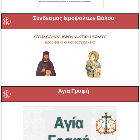
Σύνδεσμος Ιεροψαλτών Βόλου
Αγία Γραφή