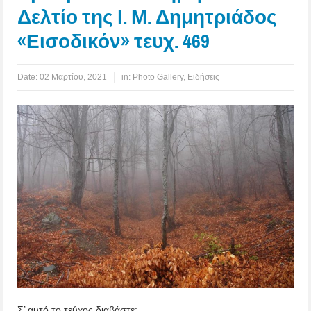
Δελτίο της Ι. Μ. Δημητριάδος
«Εισοδικόν» τευχ. 469
Date:
02 Μαρτίου, 2021
in:
Photo Gallery
,
Ειδήσεις
Σ’ αυτό το τεύχος διαβάστε: