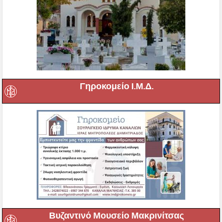
Γηροκομείο Ι.Μ.Δ.
Βυζαντινό Μουσείο Μακρινίτσας