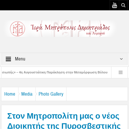
Menu
υστιάτικη Παράκληση στην Μεταμόρφωση Βόλου
Επίσκεψη του Δ/ντού της Β/θμ
3η Αυγουστιάτικη Παράκληση στον Άγιο Γεώργιο Νηλείας
Δημητριάδος Ιγνάτι
Home
Media
Photo Gallery
Στον Μητροπολίτη μας ο νέος
Διοικητής της Πυροσβεστικής