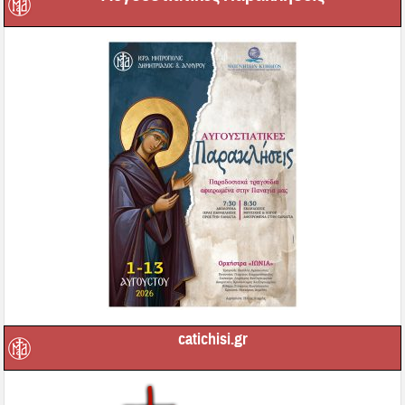
catichisi.gr