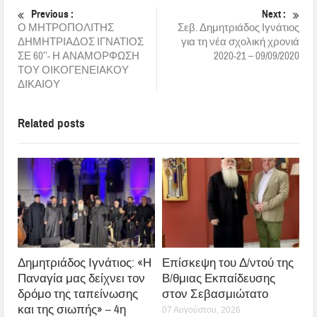
Previous :
Next :
Ο ΜΗΤΡΟΠΟΛΙΤΗΣ
Σεβ. Δημητριάδος Ιγνάτιος
ΔΗΜΗΤΡΙΑΔΟΣ ΙΓΝΑΤΙΟΣ
για τη νέα σχολική χρονιά
ΣΕ 60’’- Η ΑΝΑΜΟΡΦΩΣΗ
2020-21 – 09/09/2020
ΤΟΥ ΟΙΚΟΓΕΝΕΙΑΚΟΥ
ΔΙΚΑΙΟΥ
Related posts
Δημητριάδος Ιγνάτιος: «Η
Επίσκεψη του Δ/ντού της
Παναγία μας δείχνει τον
Β/θμιας Εκπαίδευσης
δρόμο της ταπείνωσης
στον Σεβασμιώτατο
και της σιωπής» – 4η
07 Αυγούστου, 2026