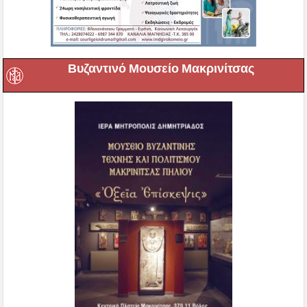
Βυζαντινό Μουσείο Μακρινίτσας