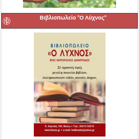
Βιβλιοπωλείο ”Ο Λύχνος”