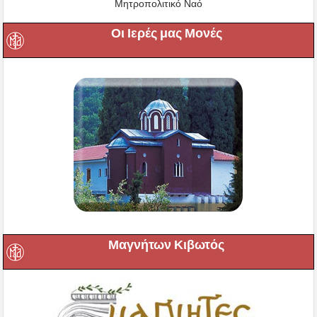
Μητροπολιτικό Ναό
Οι Ιερές μας Μονές
Μαγνήτων Κιβωτός