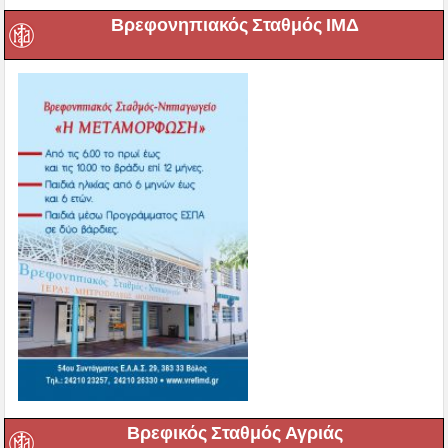
Βρεφονηπιακός Σταθμός ΙΜΔ
Βρεφικός Σταθμός Αγριάς