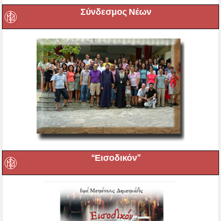
Σύνδεσμος Νέων
“Εισοδικόν”