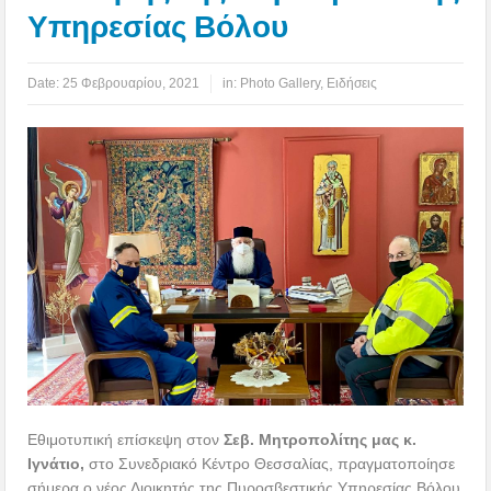
Υπηρεσίας Βόλου
Date:
25 Φεβρουαρίου, 2021
in:
Photo Gallery
,
Ειδήσεις
Εθιμοτυπική επίσκεψη στον
Σεβ. Μητροπολίτης μας κ.
Ιγνάτιο,
στο Συνεδριακό Κέντρο Θεσσαλίας, πραγματοποίησε
σήμερα ο νέος Διοικητής της Πυροσβεστικής Υπηρεσίας Βόλου