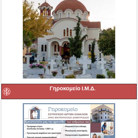
Γηροκομείο Ι.Μ.Δ.