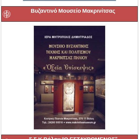
Βυζαντινό Μουσείο Μακρινίτσας