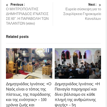
Previous :
Next :
Ο ΜΗΤΡΟΠΟΛΙΤΗΣ
Ευρεία σύσκεψη για το
ΔΗΜΗΤΡΙΑΔΟΣ ΙΓΝΑΤΙΟΣ
Σουρλίγκειο Γηροκομείο
ΣΕ 60’’. Η ΠΑΡΑΒΟΛΗ ΤΩΝ
Καναλίων
ΤΑΛΑΝΤΩΝ (video)
Related posts
Δημητριάδος Ιγνάτιος: «Ο
Δημητριάδος Ιγνάτιος: «Η
Ναός είναι ο τόπος της
Παναγία παρηγορεί και
πίστεως, της παράδοσης
δίνει βάλσαμο σε κάθε
και της ενότητας» – 100
πληγή της ανθρώπινης
χρόνια ζωής και
ψυχής» – 5η