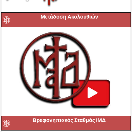
Μετάδοση Ακολουθιών
Βρεφονηπιακός Σταθμός ΙΜΔ