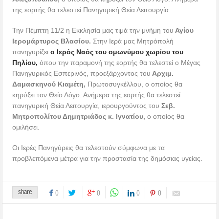
της εορτής θα τελεστεί Πανηγυρική Θεία Λειτουργία.
Την Πέμπτη 11/2 η Εκκλησία μας τιμά την μνήμη του
Αγίου
Ιερομάρτυρος Βλασίου.
Στην Ιερά μας Μητρόπολή
πανηγυρίζει
ο Ιερός Ναός του ομωνύμου χωρίου του
Πηλίου,
όπου την παραμονή της εορτής θα τελεστεί ο Μέγας
Πανηγυρικός Εσπερινός, προεξάρχοντος του
Αρχιμ.
Δαμασκηνού Κιαμέτη,
Πρωτοσυγκέλλου, ο οποίος θα
κηρύξει τον Θείο Λόγο. Ανήμερα της εορτής θα τελεστεί
πανηγυρική Θεία Λειτουργία, ιερουργούντος του
Σεβ.
Μητροπολίτου Δημητριάδος κ. Ιγνατίου,
ο οποίος θα
ομιλήσει.
Οι Ιερές Πανηγύρεις θα τελεστούν σύμφωνα με τα
προβλεπόμενα μέτρα για την προστασία της δημόσιας υγείας.
share
0
0
0
0