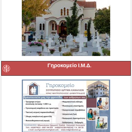
Γηροκομείο Ι.Μ.Δ.