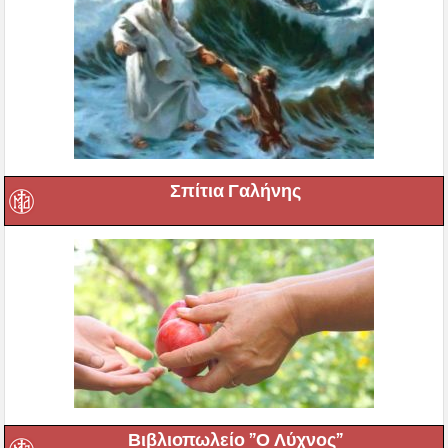
Σπίτια Γαλήνης
Βιβλιοπωλείο ”Ο Λύχνος”