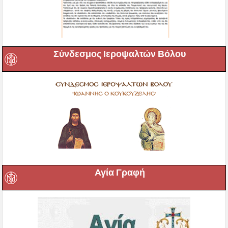
Σύνδεσμος Ιεροψαλτών Βόλου
Αγία Γραφή