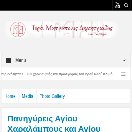
Menu
όνια ζωής και προσφοράς του Ιερού Ναού Κοιμήσεως της Θεοτόκου Πτελεού
Δη
ιστός μάς έδειξε το μέλλον μας» – Με λαμπρότητα εορτάστηκε στον Βόλο η Μεταμό
Home
Media
Photo Gallery
Πανηγύρεις Αγίου
Χαραλάμπους και Αγίου