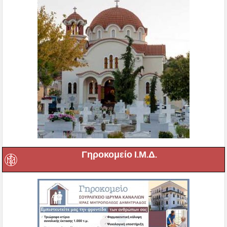
Γηροκομείο Ι.Μ.Δ.