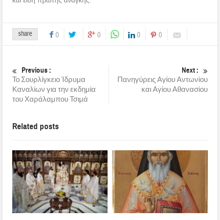
και είδη πρώτης ανάγκης.
share
0
0
0
0
Previous :
Next :
Το Σουρλίγκειο Ίδρυμα
Πανηγύρεις Αγίου Αντωνίου
Καναλίων για την εκδημία
και Αγίου Αθανασίου
του Χαράλαμπου Τσιμά
Related posts