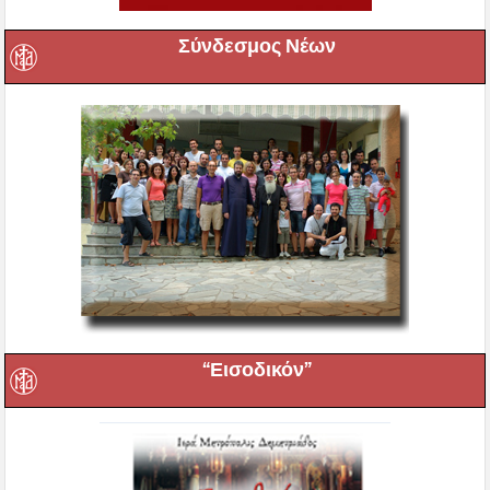
Σύνδεσμος Νέων
“Εισοδικόν”