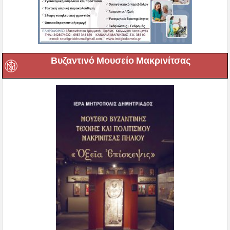
Βυζαντινό Μουσείο Μακρινίτσας