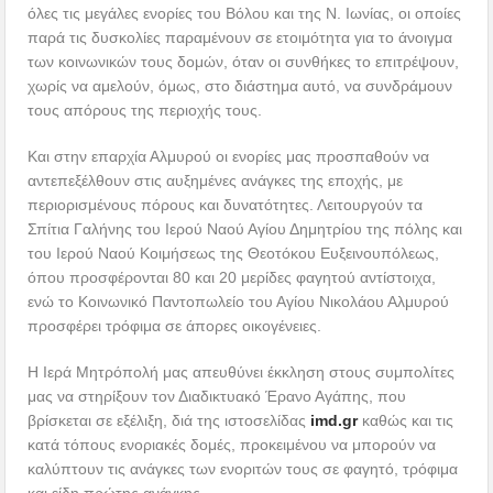
όλες τις μεγάλες ενορίες του Βόλου και της Ν. Ιωνίας, οι οποίες
παρά τις δυσκολίες παραμένουν σε ετοιμότητα για το άνοιγμα
των κοινωνικών τους δομών, όταν οι συνθήκες το επιτρέψουν,
χωρίς να αμελούν, όμως, στο διάστημα αυτό, να συνδράμουν
τους απόρους της περιοχής τους.
Και στην επαρχία Αλμυρού οι ενορίες μας προσπαθούν να
αντεπεξέλθουν στις αυξημένες ανάγκες της εποχής, με
περιορισμένους πόρους και δυνατότητες. Λειτουργούν τα
Σπίτια Γαλήνης του Ιερού Ναού Αγίου Δημητρίου της πόλης και
του Ιερού Ναού Κοιμήσεως της Θεοτόκου Ευξεινουπόλεως,
όπου προσφέρονται 80 και 20 μερίδες φαγητού αντίστοιχα,
ενώ το Κοινωνικό Παντοπωλείο του Αγίου Νικολάου Αλμυρού
προσφέρει τρόφιμα σε άπορες οικογένειες.
Η Ιερά Μητρόπολή μας απευθύνει έκκληση στους συμπολίτες
μας να στηρίξουν τον Διαδικτυακό Έρανο Αγάπης, που
βρίσκεται σε εξέλιξη, διά της ιστοσελίδας
imd.gr
καθώς και τις
κατά τόπους ενοριακές δομές, προκειμένου να μπορούν να
καλύπτουν τις ανάγκες των ενοριτών τους σε φαγητό, τρόφιμα