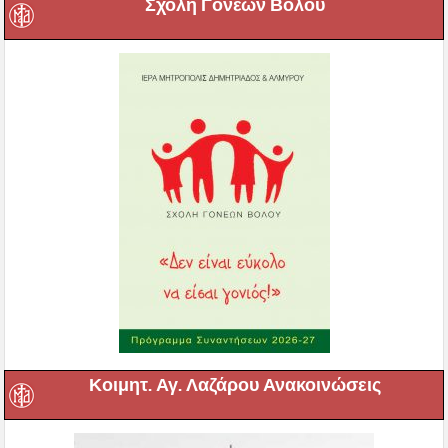
Σχολή Γονέων Βόλου
Κοιμητ. Αγ. Λαζάρου Ανακοινώσεις