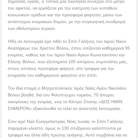
δημόσιας υγείας, η Τοπική μας Εκκλησία συνεχίζει στο μέτρο
του εφικτού, να εργάζεται για την ενίσχυση των ευπαθών
κοινωνικών ομάδων και την προσφορά φαγητού, μέσω των
αντίστοιχων ενοριακών δομών, με την συγκινητική συνδρομή
των εθελοντριών κυριών.
Ήδη σε λειτουργία έχει τεθεί το Σπίτι Γαλήνης του Ιερού Ναού
Αναλήψεως του Χριστού Βόλου, όπου σιτίζονται καθημερινά 95
ενορίτες, καθώς και του Ιερού Ναού Αγίων Κωνσταντίνου και
Ελένης Βόλου, που εξυπηρετεί 105 απόρους συμπολίτες μας,
στους οποίους προσφέρει φαγητό, είτε τρόφιμα για την
ετοιμασία του καθημερινού φαγητού στο σπίτι.
Την ίδια στιγμή ο Μητροπολιτικός Ιερός Ναός Αγίου Νικολάου
Βόλου βοηθά, διά του Φιλοπτώχου ταμείου, 70 άπορες
οικογένειες της ενορίας, ενώ το Κέντρο Σίτισης «ΔΟΣ ΗΜΙΝ
ΣΗΜΕΡΟΝ» εξακολουθεί τα τελεί σε αναστολή λειτουργίας.
Στον ιερό Ναό Ευαγγελιστρίας Νέας Ιωνίας το Σπίτι Γαλήνης
παραμένει κλειστό, όμως οι 130 σιτιζόμενοι καλύπτονται με
τρόφιμα και άλλα είδη πρώτης ανάγκης. Αυτό συμβαίνει και σε