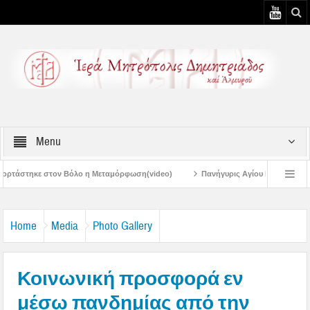
Menu
 Μεταμόρφωση(video)
Πανήγυρις Αγίου Καλλινίκου Μητροπολίτου Εδέσσης στ
Πανηγύρεις Μεταμορφώσεως – 4η Αυγουστιάτικη Παράκληση στην Μεταμόρφω
Home
Media
Photo Gallery
Κοινωνική προσφορά εν
μέσω πανδημίας από την