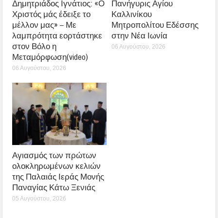
Δημητριάδος Ιγνάτιος: «Ο
Πανήγυρις Αγίου
Χριστός μάς έδειξε το
Καλλινίκου
μέλλον μας» – Με
Μητροπολίτου Εδέσσης
λαμπρότητα εορτάστηκε
στην Νέα Ιωνία
στον Βόλο η
06 Αυγούστου, 2026
Μεταμόρφωση(video)
06 Αυγούστου, 2026
Αγιασμός των πρώτων
ολοκληρωμένων κελιών
της Παλαιάς Ιεράς Μονής
Παναγίας Κάτω Ξενιάς
05 Αυγούστου, 2026