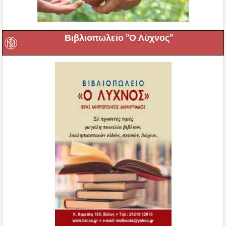
Βιβλιοπωλείο ”Ο Λύχνος”