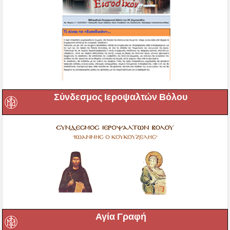
Σύνδεσμος Ιεροψαλτών Βόλου
Αγία Γραφή