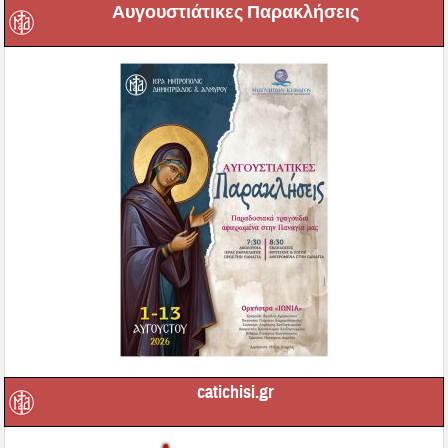
Αυγουστιάτικες Παρακλήσεις
catichisi.gr