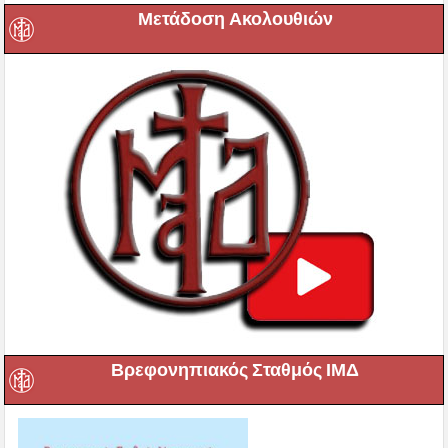
Μετάδοση Ακολουθιών
Βρεφονηπιακός Σταθμός ΙΜΔ