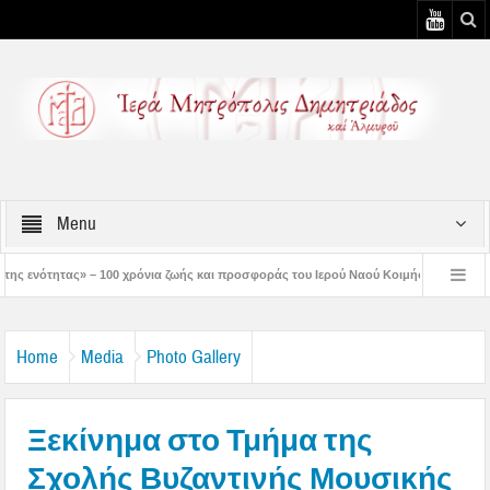
Menu
όνια ζωής και προσφοράς του Ιερού Ναού Κοιμήσεως της Θεοτόκου Πτελεού
Δη
ιστός μάς έδειξε το μέλλον μας» – Με λαμπρότητα εορτάστηκε στον Βόλο η Μεταμό
Home
Media
Photo Gallery
Ξεκίνημα στο Τμήμα της
Σχολής Βυζαντινής Μουσικής