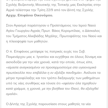
Σχολής Βυζαντινής Μουσικής της Τοπικής μας Εκκλησίας στην
Αγριά τελέστηκε την Τρίτη 22/9 από τον Δ/ντή της Σχολής
Αρχιμ. Επιφάνιο Οικονόμου.
Στον Αγιασμό παρέστησαν ο Προϊστάμενος του Ιερού Ναού
Αγίου Γεωργίου Αγριάς Πρωτ. Βάιος Κορομπίλιας, ο Δάσκαλος
του Τμήματος Αλκιβιάδης Μιχάλης, Πρωτοψάλτης του Ναού και
η πλειοψηφία των μαθητών.
Ο π. Επιφάνιος μετέφερε τις πατρικές ευχές του Σεβ.
Ποιμενάρχου μας κ. Ιγνατίου και ευχήθηκε σε όλους δύναμη και
αισιοδοξία για την νέα χρονιά, κατά την οποία, όπως είπε,
«είμαστε αναγκασμένοι να προσαρμοστούμε στα υγειονομικά
πρωτόκολλα που επιβάλλει η εν εξελίξει πανδημία».
Ανέλυσε τα
μέτρα προφύλαξης και τον τρόπο διεξαγωγής των μαθημάτων
υπό τις νέες συνθήκες και τόνισε ότι
«εφόσον όλα τηρηθούν
κατά γράμμα, η χρονιά, με την βοήθεια του Θεού, θα εξελιχθεί
ομαλά».
Ο Δ/ντής της Σχολής παρουσίασε στους μαθητές τα νέα