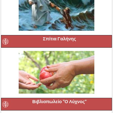
Σπίτια Γαλήνης
Βιβλιοπωλείο ”Ο Λύχνος”