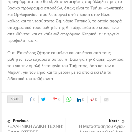
προγράμματα που θα εξελίσσονται φέτος παράλληλα προς το
βασικό πρόγραμμα σπουδών, όπως είναι το Τμήμα Φωνητικής
και Ορθοφωνίας, που λειτουργεί από πέρυσι στον Βόλο,
καθώς και το νεοσύστατο Σεμινάριο Τυπικού, το οποίο αφορά
υποχρεωτικά τους μαθητές της Δ΄ τάξης εκάστου έτους, ενώ
απευθύνεται και σε κάθε ενδιαφερόμενο Κληρικό, εν ενεργεία
Ιεροψάλτη κ.ο.κ.
Ο π. Επιφάνιος ζήτησε επιμέλεια και συνέπεια από τους
μαθητές, ενώ ευχαρίστησε τον π. Βάιο για την διαρκή φροντίδα
του για την ομαλή λειτουργία του Τμήματος, όσο και τον κ.
Μιχάλη, για τον ζήλο και το μεράκι με τα οποία εκτελεί τα
διδακτικά του καθήκοντα.
share
0
0
0
0
Previous :
Next :
«ΕΛΛΗΝΙΚΗ ΛΑΪΚΗ ΤΕΧΝΗ:
Η Μετάσταση του Αγίου