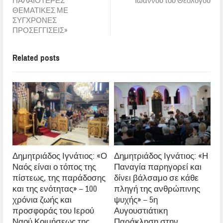
ΠΑΛΑΙΟΤΕΡΕΣ
Ιωάννου του Θεολόγου
ΘΕΜΑΤΙΚΕΣ ΜΕ
ΣΥΓΧΡΟΝΕΣ
ΠΡΟΣΕΓΓΙΣΕΙΣ»
Related posts
Δημητριάδος Ιγνάτιος: «Ο
Δημητριάδος Ιγνάτιος: «Η
Ναός είναι ο τόπος της
Παναγία παρηγορεί και
πίστεως, της παράδοσης
δίνει βάλσαμο σε κάθε
και της ενότητας» – 100
πληγή της ανθρώπινης
χρόνια ζωής και
ψυχής» – 5η
προσφοράς του Ιερού
Αυγουστιάτικη
Ναού Κοιμήσεως της
Παράκληση στην