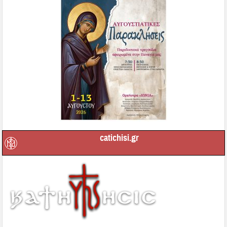
catichisi.gr