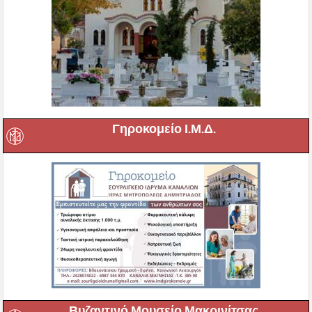
Γηροκομείο Ι.Μ.Δ.
Βυζαντινό Μουσείο Μακρινίτσας