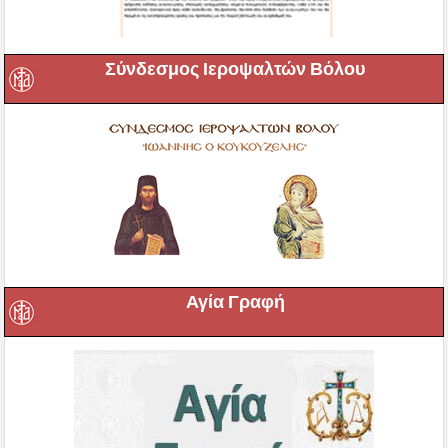
Σύνδεσμος Ιεροψαλτών Βόλου
Αγία Γραφή