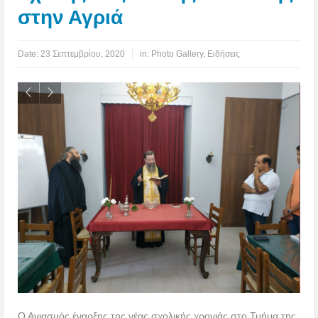
στην Αγριά
Date:
23 Σεπτεμβρίου, 2020
in:
Photo Gallery
,
Ειδήσεις
Ο Αγιασμός έναρξης της νέας σχολικής χρονιάς στο Τμήμα της