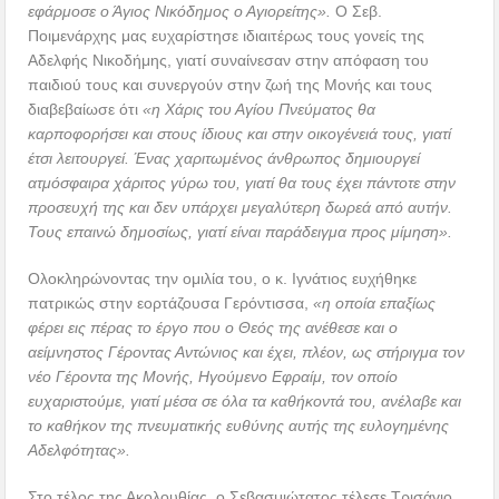
εφάρμοσε ο Άγιος Νικόδημος ο Αγιορείτης».
Ο Σεβ.
Ποιμενάρχης μας ευχαρίστησε ιδιαιτέρως τους γονείς της
Αδελφής Νικοδήμης, γιατί συναίνεσαν στην απόφαση του
παιδιού τους και συνεργούν στην ζωή της Μονής και τους
διαβεβαίωσε ότι
«η Χάρις του Αγίου Πνεύματος θα
καρποφορήσει και στους ίδιους και στην οικογένειά τους, γιατί
έτσι λειτουργεί. Ένας χαριτωμένος άνθρωπος δημιουργεί
ατμόσφαιρα χάριτος γύρω του, γιατί θα τους έχει πάντοτε στην
προσευχή της και δεν υπάρχει μεγαλύτερη δωρεά από αυτήν.
Τους επαινώ δημοσίως, γιατί είναι παράδειγμα προς μίμηση».
Ολοκληρώνοντας την ομιλία του, ο κ. Ιγνάτιος ευχήθηκε
πατρικώς στην εορτάζουσα Γερόντισσα,
«η οποία επαξίως
φέρει εις πέρας το έργο που ο Θεός της ανέθεσε και ο
αείμνηστος Γέροντας Αντώνιος και έχει, πλέον, ως στήριγμα τον
νέο Γέροντα της Μονής, Ηγούμενο Εφραίμ, τον οποίο
ευχαριστούμε, γιατί μέσα σε όλα τα καθήκοντά του, ανέλαβε και
το καθήκον της πνευματικής ευθύνης αυτής της ευλογημένης
Αδελφότητας».
Στο τέλος της Ακολουθίας, ο Σεβασμιώτατος τέλεσε Τρισάγιο