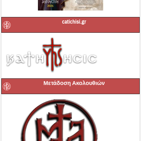
catichisi.gr
Μετάδοση Ακολουθιών