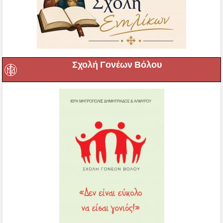
Σχολή Γονέων Βόλου