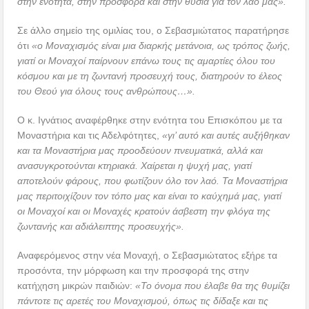
στην ενότητα, στην προσφορά και στην θυσία για τον λαό μας».
Σε άλλο σημείο της ομιλίας του, ο Σεβασμιώτατος παρατήρησε
ότι
«ο Μοναχισμός είναι μια διαρκής μετάνοια, ως τρόπος ζωής,
γιατί οι Μοναχοί παίρνουν επάνω τους τις αμαρτίες όλου του
κόσμου και με τη ζωντανή προσευχή τους, διατηρούν το έλεος
του Θεού για όλους τους ανθρώπους…».
Ο κ. Ιγνάτιος αναφέρθηκε στην ενότητα του Επισκόπου με τα
Μοναστήρια και τις Αδελφότητες,
«γι’ αυτό και αυτές αυξήθηκαν
και τα Μοναστήρια μας προοδεύουν πνευματικά, αλλά και
ανασυγκροτούνται κτηριακά. Χαίρεται η ψυχή μας, γιατί
αποτελούν φάρους, που φωτίζουν όλο τον λαό. Τα Μοναστήρια
μας περιτοιχίζουν τον τόπο μας και είναι το καύχημά μας, γιατί
οι Μοναχοί και οι Μοναχές κρατούν άσβεστη την φλόγα της
ζωντανής και αδιάλειπτης προσευχής».
Αναφερόμενος στην νέα Μοναχή, ο Σεβασμιώτατος εξήρε τα
προσόντα, την μόρφωση και την προσφορά της στην
κατήχηση μικρών παιδιών:
«Το όνομα που έλαβε θα της θυμίζει
πάντοτε τις αρετές του Μοναχισμού, όπως τις δίδαξε και τις