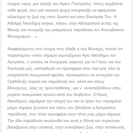
στιγμή
«ιερή, μια πράξη του Αγίου Πνεύματος, όπως συμβαίνει
κάθε φορά, που μία νεανική ψυχή αποφασίζει να αφιερώσει
ολόκληρη τη ζωή της στον Χριστό και στην Εκκλησία Του. Η
Αδελφή Νικοδήμη ανήκει, πλέον, στην Αδελφότητα αυτής της
Μονής και συνεχίζει την μακραίωνη παράδοση του Κοινοβιακού
Μοναχισμού…».
Αναφερόμενος στο όνομα που έλαβε η νέα Μοναχή, τόνισε ότι
παραπέμπει
«στον σήμερα εορταζόμενο Άγιο Νικόδημο τον
Αγιορείτη, ο οποίος σε δυσχερείς καιρούς για το Γένος και την
Εκκλησία μας, κατόρθωσε να προσφέρει στον λαό μας όλα τα
απαραίτητα πνευματικά εφόδια, προκειμένου να συνεχίσει την
Ορθόδοξη πορεία και παράδοσή του, αλλά και στους
Μοναχούς, όλες τις προϋποθέσεις, για ν΄ αντεπεξέλθουν στον
μεγάλο πνευματικό αγώνα κατά του διαβόλου. Ο Άγιος
Νικόδημος σφράγισε την εποχή του και το έργο του παραμένει
μέχρι σήμερα ζωντανό και πάνω του βασίζεται η Αγιορείτικη
παράδοση, που τόσα προσφέρει στον τόπο μας μέχρι σήμερα.
Την ίδια παράδοση ακολουθεί και αυτή η Μονή και πορεύεται
βασιζόμενη στην υπακοή, στην κοινοβιακή ζωή, στην ταπείνωση,