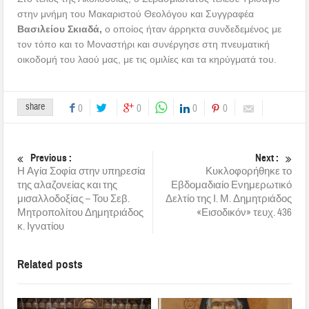
στην μνήμη του Μακαριστού Θεολόγου και Συγγραφέα
Βασιλείου Σκιαδά,
ο οποίος ήταν άρρηκτα συνδεδεμένος με
τον τόπο και το Μοναστήρι και συνέργησε στη πνευματική
οικοδομή του λαού μας, με τις ομιλίες και τα κηρύγματά του.
share
0
0
0
0
Previous :
Next :
Η Αγία Σοφία στην υπηρεσία
Κυκλοφορήθηκε το
της αλαζονείας και της
Εβδομαδιαίο Ενημερωτικό
μισαλλοδοξίας – Του Σεβ.
Δελτίο της Ι. Μ. Δημητριάδος
Μητροπολίτου Δημητριάδος
«Εισοδικόν» τευχ. 436
κ. Ιγνατίου
Related posts