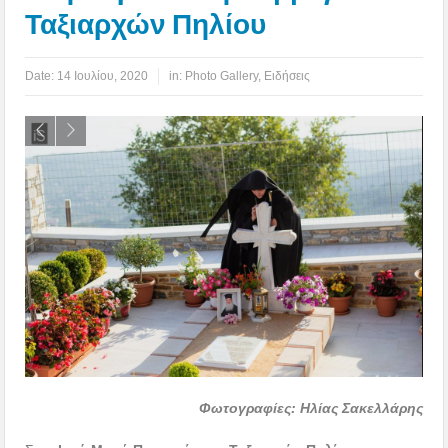
Ταξιαρχών Πηλίου
Date:
14 Ιουλίου, 2020
in:
Photo Gallery
,
Ειδήσεις
Φωτογραφίες: Ηλίας Σακελλάρης