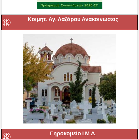
Κοιμητ. Αγ. Λαζάρου Ανακοινώσεις
Γηροκομείο Ι.Μ.Δ.