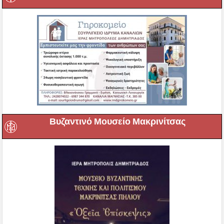
Βυζαντινό Μουσείο Μακρινίτσας