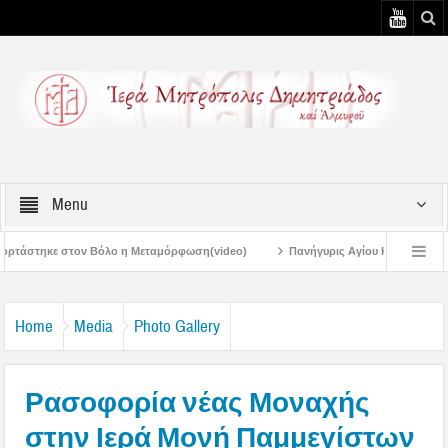
Menu
 η Μεταμόρφωση(video)
Πανήγυρις Αγίου Καλλινίκου Μητροπολίτου Εδέσσης σ
Πανηγύρεις Μεταμορφώσεως – 4η Αυγουστιάτικη Παράκληση στην Μεταμόρφ
Home
Media
Photo Gallery
Ρασοφορία νέας Μοναχής
στην Ιερά Μονή Παμμεγίστων