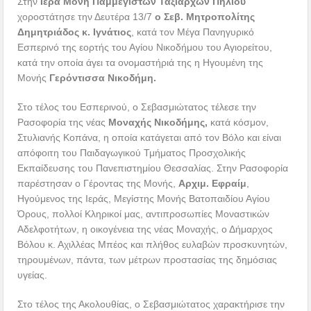
Στην
Ιερά Μονή Παμμεγίστων Ταξιαρχών Πηλίου
χοροστάτησε την Δευτέρα 13/7
ο Σεβ. Μητροπολίτης
Δημητριάδος κ. Ιγνάτιος
, κατά τον Μέγα Πανηγυρικό
Εσπερινό της εορτής του Αγίου Νικοδήμου του Αγιορείτου,
κατά την οποία άγει τα ονομαστήριά της η Ηγουμένη της
Μονής
Γερόντισσα Νικοδήμη.
Στο τέλος του Εσπερινού, ο Σεβασμιώτατος τέλεσε την
Ρασοφορία της νέας
Μοναχής Νικοδήμης,
κατά κόσμον,
Στυλιανής Κοπάνα, η οποία κατάγεται από τον Βόλο και είναι
απόφοιτη του Παιδαγωγικού Τμήματος Προσχολικής
Εκπαίδευσης του Πανεπιστημίου Θεσσαλίας. Στην Ρασοφορία
παρέστησαν ο Γέροντας της Μονής,
Αρχιμ. Εφραίμ
,
Ηγούμενος της Ιεράς, Μεγίστης Μονής Βατοπαιδίου Αγίου
Όρους, πολλοί Κληρικοί μας, αντιπροσωπίες Μοναστικών
Αδελφοτήτων, η οικογένεια της νέας Μοναχής, ο Δήμαρχος
Βόλου κ. Αχιλλέας Μπέος και πλήθος ευλαβών προσκυνητών,
τηρουμένων, πάντα, των μέτρων προστασίας της δημόσιας
υγείας.
Στο τέλος της Ακολουθίας, ο Σεβασμιώτατος χαρακτήρισε την