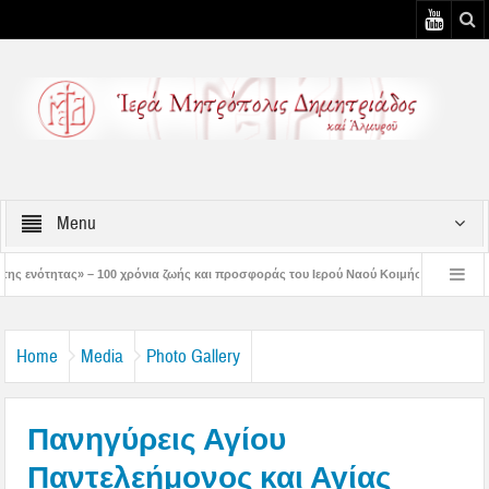
Menu
όνια ζωής και προσφοράς του Ιερού Ναού Κοιμήσεως της Θεοτόκου Πτελεού
Δη
ιστός μάς έδειξε το μέλλον μας» – Με λαμπρότητα εορτάστηκε στον Βόλο η Μεταμό
Home
Media
Photo Gallery
Πανηγύρεις Αγίου
Παντελεήμονος και Αγίας