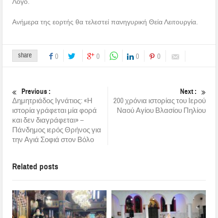
Λόγο.
Ανήμερα της εορτής θα τελεστεί πανηγυρική Θεία Λειτουργία.
share
0
0
0
0
Previous :
Next :
Δημητριάδος Ιγνάτιος: «Η
200 χρόνια ιστορίας του Ιερού
ιστορία γράφεται μία φορά
Ναού Αγίου Βλασίου Πηλίου
και δεν διαγράφεται» –
Πάνδημος ιερός Θρήνος για
την Αγιά Σοφιά στον Βόλο
Related posts