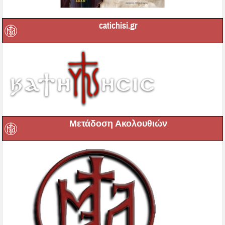
catichisi.gr
Μετάδοση Ακολουθιών