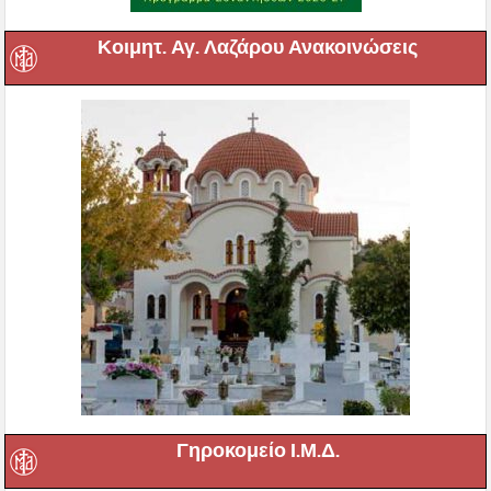
Κοιμητ. Αγ. Λαζάρου Ανακοινώσεις
Γηροκομείο Ι.Μ.Δ.