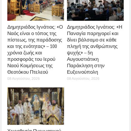
Δημητριάδος Ιγνάτιος: «Ο
Δημητριάδος Ιγνάτιος: «Η
Ναός είναι ο τόπος της
Παναγία παρηγορεί και
πίστεως, της παράδοσης
δίνει βάλσαμο σε κάθε
και της ενότητας» – 100
πληγή της ανθρώπινης
χρόνια ζωής και
ψυχής» – 5η
προσφοράς του Ιερού
Αυγουστιάτικη
Ναού Κοιμήσεως της
Παράκληση στην
Θεοτόκου Πτελεού
Ευξεινούπολη
08 Αυγούστου, 2026
08 Αυγούστου, 2026