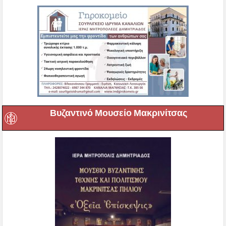
Βυζαντινό Μουσείο Μακρινίτσας