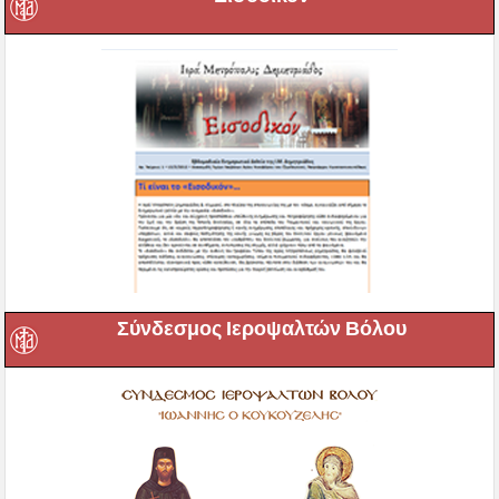
Σύνδεσμος Ιεροψαλτών Βόλου