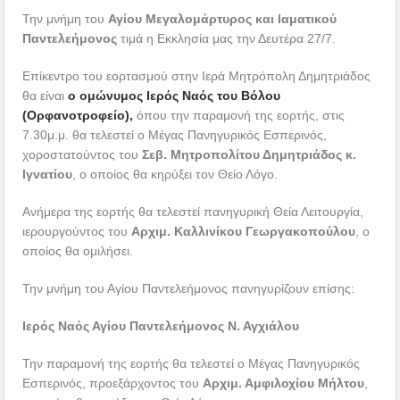
Την μνήμη του
Αγίου Μεγαλομάρτυρος και Ιαματικού
Παντελεήμονος
τιμά η Εκκλησία μας την Δευτέρα 27/7.
Επίκεντρο του εορτασμού στην Ιερά Μητρόπολη Δημητριάδος
θα είναι
ο ομώνυμος Ιερός Ναός του Βόλου
(Ορφανοτροφείο),
όπου την παραμονή της εορτής, στις
7.30μ.μ. θα τελεστεί ο Μέγας Πανηγυρικός Εσπερινός,
χοροστατούντος του
Σεβ. Μητροπολίτου Δημητριάδος κ.
Ιγνατίου
, ο οποίος θα κηρύξει τον Θείο Λόγο.
Ανήμερα της εορτής θα τελεστεί πανηγυρική Θεία Λειτουργία,
ιερουργούντος του
Αρχιμ. Καλλινίκου Γεωργακοπούλου
, ο
οποίος θα ομιλήσει.
Την μνήμη του Αγίου Παντελεήμονος πανηγυρίζουν επίσης:
Ιερός Ναός Αγίου Παντελεήμονος Ν. Αγχιάλου
Την παραμονή της εορτής θα τελεστεί ο Μέγας Πανηγυρικός
Εσπερινός, προεξάρχοντος του
Αρχιμ. Αμφιλοχίου Μήλτου
,