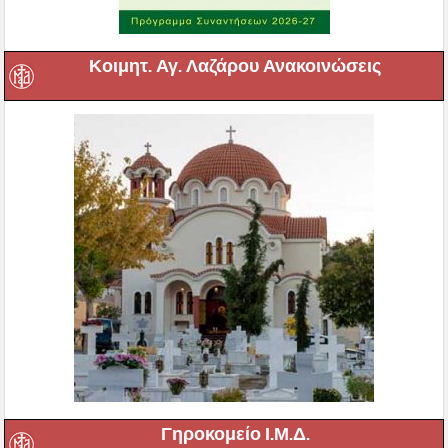
Κοιμητ. Αγ. Λαζάρου Ανακοινώσεις
Γηροκομείο Ι.Μ.Δ.