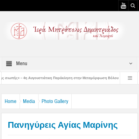
Menu
υστιάτικη Παράκληση στην Μεταμόρφωση Βόλου
Επίσκεψη του Δ/ντού της Β/θμ
3η Αυγουστιάτικη Παράκληση στον Άγιο Γεώργιο Νηλείας
Δημητριάδος Ιγνάτι
Home
Media
Photo Gallery
Πανηγύρεις Αγίας Μαρίνης