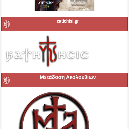
catichisi.gr
Μετάδοση Ακολουθιών