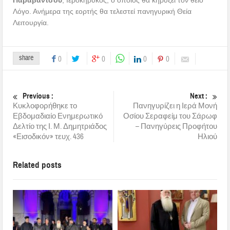
Λόγο. Ανήμερα της εορτής θα τελεστεί πανηγυρική Θεία
Λειτουργία.
share
0
0
0
0
Previous :
Next :
Κυκλοφορήθηκε το
Πανηγυρίζει η Ιερά Μονή
Εβδομαδιαίο Ενημερωτικό
Οσίου Σεραφείμ του Σάρωφ
Δελτίο της Ι. Μ. Δημητριάδος
– Πανηγύρεις Προφήτου
«Εισοδικόν» τευχ. 436
Ηλιού
Related posts