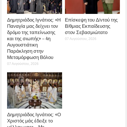
Δημητριάδος Ιγνάτιος: «Η
Επίσκεψη του Δ/ντού της
Παναγία μας δείχνει τον
Β/θμιας Εκπαίδευσης
δρόμο της ταπείνωσης
στον Σεβασμιώτατο
και της σιωπής» – 4η
07 Αυγούστου, 2026
Αυγουστιάτικη
Παράκληση στην
Μεταμόρφωση Βόλου
07 Αυγούστου, 2026
Δημητριάδος Ιγνάτιος: «Ο
Χριστός μάς έδειξε το