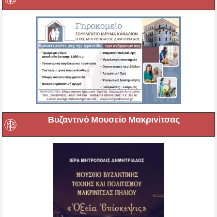
Βυζαντινό Μουσείο Μακρινίτσας