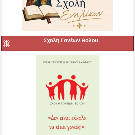
Σχολή Γονέων Βόλου