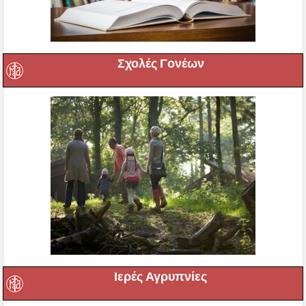
Σχολές Γονέων
Ιερές Αγρυπνίες