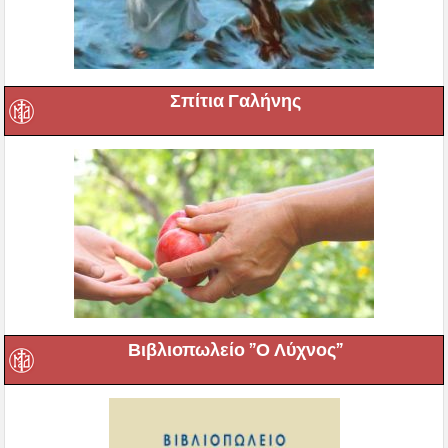
Σπίτια Γαλήνης
Βιβλιοπωλείο ”Ο Λύχνος”