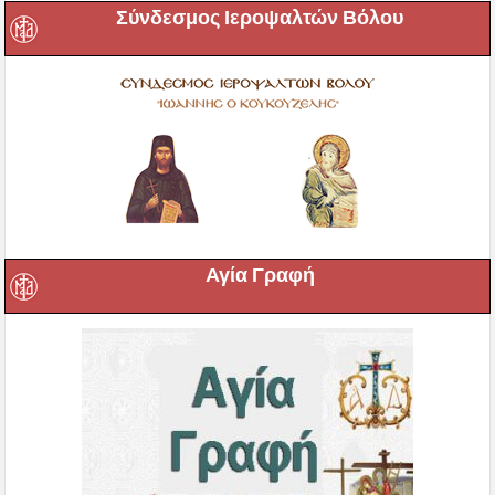
Σύνδεσμος Ιεροψαλτών Βόλου
Αγία Γραφή