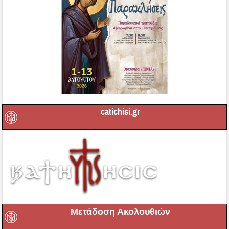
catichisi.gr
Μετάδοση Ακολουθιών