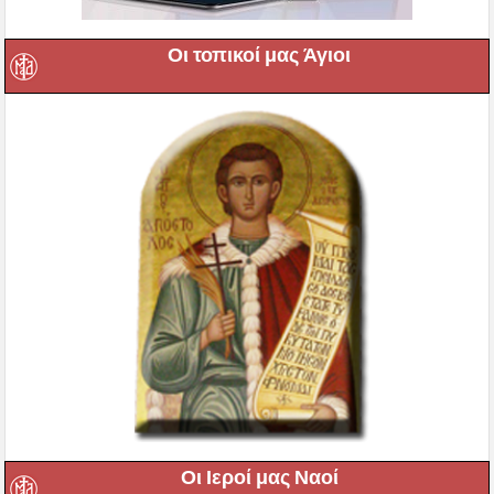
Οι τοπικοί μας Άγιοι
Οι Ιεροί μας Ναοί