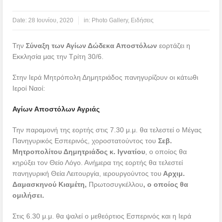
Date:
28 Ιουνίου, 2020
in:
Photo Gallery
,
Ειδήσεις
Την
Σύναξη των Αγίων Δώδεκα Αποστόλων
εορτάζει η
Εκκλησία μας την Τρίτη 30/6.
Στην Ιερά Μητρόπολη Δημητριάδος πανηγυρίζουν οι κάτωθι
Ιεροί Ναοί:
Αγίων Αποστόλων Αγριάς
Την παραμονή της εορτής στις 7.30 μ.μ. θα τελεστεί ο Μέγας
Πανηγυρικός Εσπερινός, χοροστατούντος του
Σεβ.
Μητροπολίτου Δημητριάδος κ. Ιγνατίου
, ο οποίος θα
κηρύξει τον Θείο Λόγο. Ανήμερα της εορτής θα τελεστεί
πανηγυρική Θεία Λειτουργία, ιερουργούντος του
Αρχιμ.
Δαμασκηνού Κιαμέτη,
Πρωτοσυγκέλλου
,
ο οποίος θα
ομιλήσει
.
Στις 6.30 μ.μ. θα ψαλεί ο μεθεόρτιος Εσπερινός και η Ιερά