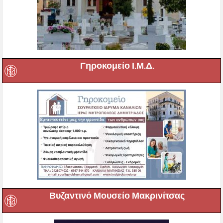
Γηροκομείο Ι.Μ.Δ.
Βυζαντινό Μουσείο Μακρινίτσας