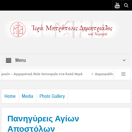
Menu
 Λειτουργία στα Καλά Νερά
Δημητριάδος Ιγνάτιος: «Ο Ναός είναι ο τόπος τ
ουστιάτικη Παράκληση στην Μεταμόρφωση Βόλου
Επίσκεψη του Δ/ντού της Β/θ
Home
Media
Photo Gallery
Πανηγύρεις Αγίων
Αποστόλων