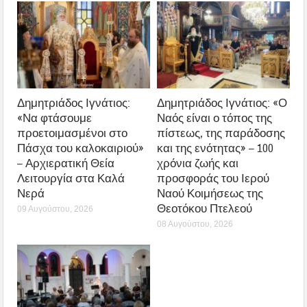
Δημητριάδος Ιγνάτιος:
Δημητριάδος Ιγνάτιος: «Ο
«Να φτάσουμε
Ναός είναι ο τόπος της
προετοιμασμένοι στο
πίστεως, της παράδοσης
Πάσχα του καλοκαιριού»
και της ενότητας» – 100
– Αρχιερατική Θεία
χρόνια ζωής και
Λειτουργία στα Καλά
προσφοράς του Ιερού
Νερά
Ναού Κοιμήσεως της
Θεοτόκου Πτελεού
09 Αυγούστου, 2026
08 Αυγούστου, 2026