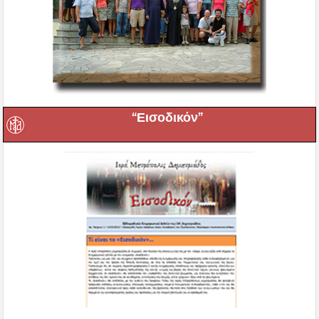
“Εισοδικόν”