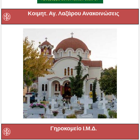
Κοιμητ. Αγ. Λαζάρου Ανακοινώσεις
Γηροκομείο Ι.Μ.Δ.