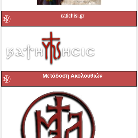
catichisi.gr
Μετάδοση Ακολουθιών