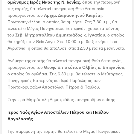
ομώνυμος Ιερός Ναός της Ν. Ιωνίας
,
όπου την παραμονή
της εορτής, θα τελεστεί πανηγυρική Θεία Λειτουργία,
ιερουργούντος του
Αρχιμ. Δαμασκηνού Κιαμέτη
,
Πρωτοσυγκέλλου, ο οποίος θα ομιλήσει. Στις 7.30 μ.μ., θα
τελεστεί ο Μέγας Πανηγυρικός Εσπερινός, χοροστατούντος
του
Σεβ. Μητροπολίτου Δημητριάδος κ. Ιγνατίου
, ο οποίος
θα κηρύξει τον Θείο Λόγο. Στις 10.00 μ.μ. θα ξεκινήσει Ιερά
Αγρυπνία, η οποία θα απολύσει στις 12.30 μετά τα μεσάνυκτα.
Ανήμερα της εορτής θα τελεστεί πανηγυρική Θεία Λειτουργία,
ιερουργούντος του
Θεοφ. Επισκόπου Ολβίας κ. Επιφανίου
,
ο οποίος θα ομιλήσει
.
Στις 6.30 μ.μ. θα τελεστεί ο Μεθεόρτιος
Πανηγυρικός Εσπερινός και Ιερά Παράκλησις των
Πρωτοκορυφαίων Αποστόλων Πέτρου & Παύλου
.
Στην Ιερά Μητρόπολη Δημητριάδος πανηγυρίζουν επίσης:
Ιερός Ναός Αγίων Αποστόλων Πέτρου και Παύλου
Αργαλαστής
Την παραμονή της εορτής θα τελεστεί ο Μέγας Πανηγυρικός