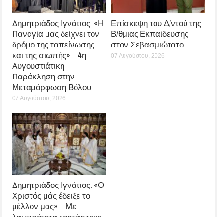
Δημητριάδος Ιγνάτιος: «Η
Επίσκεψη του Δ/ντού της
Παναγία μας δείχνει τον
Β/θμιας Εκπαίδευσης
δρόμο της ταπείνωσης
στον Σεβασμιώτατο
και της σιωπής» – 4η
07 Αυγούστου, 2026
Αυγουστιάτικη
Παράκληση στην
Μεταμόρφωση Βόλου
07 Αυγούστου, 2026
Δημητριάδος Ιγνάτιος: «Ο
Χριστός μάς έδειξε το
μέλλον μας» – Με