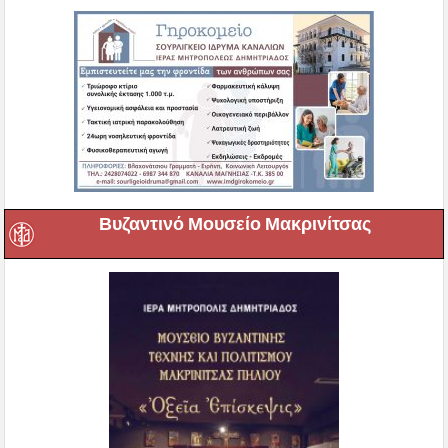
Βυζαντινό Μουσείο Μακρινίτσας