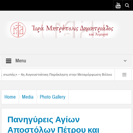
Menu
στιάτικη Παράκληση στην Μεταμόρφωση Βόλου
Επίσκεψη του Δ/ντού της Β/θμ
3η Αυγουστιάτικη Παράκληση στον Άγιο Γεώργιο Νηλείας
Δημητριάδος Ιγνάτιο
Home
Media
Photo Gallery
Πανηγύρεις Αγίων
Αποστόλων Πέτρου και