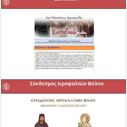
Σύνδεσμος Ιεροψαλτών Βόλου