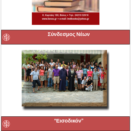
Σύνδεσμος Νέων
“Εισοδικόν”