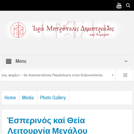
Menu
ουστιάτικη Παράκληση στην Ευξεινούπολη
Χειροθεσία Πνευματικού και Οικονό
ρώτων ολοκληρωμένων κελιών της Παλαιάς Ιεράς Μονής Παναγίας Κάτω Ξενιάς
Home
Media
Photo Gallery
Ἑσπερινός καί Θεία
Λειτουργία Μεγάλου