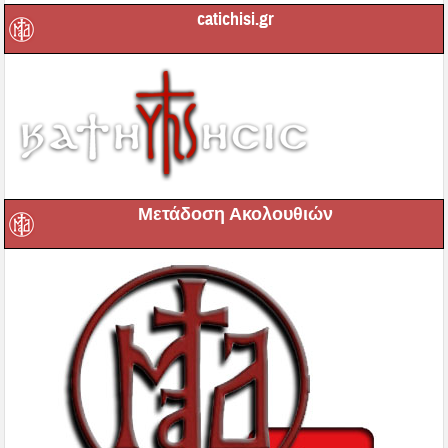
catichisi.gr
Μετάδοση Ακολουθιών