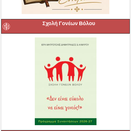
Σχολή Γονέων Βόλου