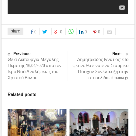
share
0
0
0
0
Previous :
Next :
Θεία Λειτουργία Μεγάλης
Δημητριάδος Ιγνάτιος: «Το
Πέμπτης 16/04/2020 από τον
φετινό θα είναι ένα Σταυρικό
Ιερό Ναό Αναλήψεως του
Πάσχα» Συνέντευξη στην
Χριστού Βόλου
ιστοσελίδα akroama.gr
Related posts