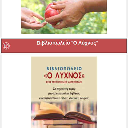
Βιβλιοπωλείο ”Ο Λύχνος”