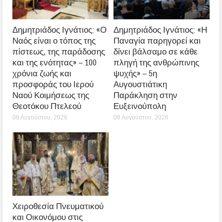
Δημητριάδος Ιγνάτιος: «Ο
Δημητριάδος Ιγνάτιος: «Η
Ναός είναι ο τόπος της
Παναγία παρηγορεί και
πίστεως, της παράδοσης
δίνει βάλσαμο σε κάθε
και της ενότητας» – 100
πληγή της ανθρώπινης
χρόνια ζωής και
ψυχής» – 5η
προσφοράς του Ιερού
Αυγουστιάτικη
Ναού Κοιμήσεως της
Παράκληση στην
Θεοτόκου Πτελεού
Ευξεινούπολη
08 Αυγούστου, 2026
08 Αυγούστου, 2026
Χειροθεσία Πνευματικού
και Οικονόμου στις