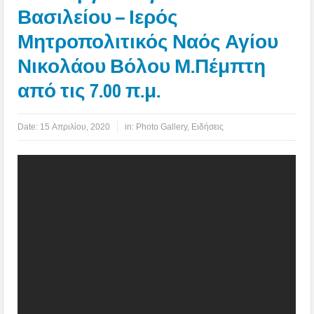
Βασιλείου – Ιερός
Μητροπολιτικός Ναός Αγίου
Νικολάου Βόλου Μ.Πέμπτη
από τις 7.00 π.μ.
Date:
15 Απριλίου, 2020
in:
Photo Gallery
,
Ειδήσεις