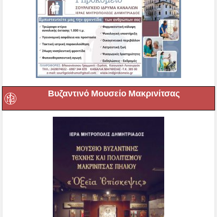
Βυζαντινό Μουσείο Μακρινίτσας