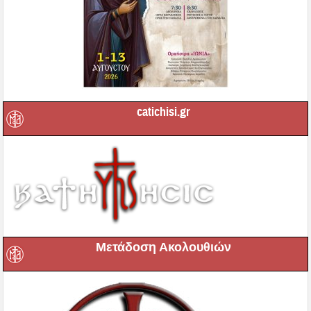
catichisi.gr
Μετάδοση Ακολουθιών