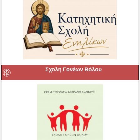
Σχολή Γονέων Βόλου