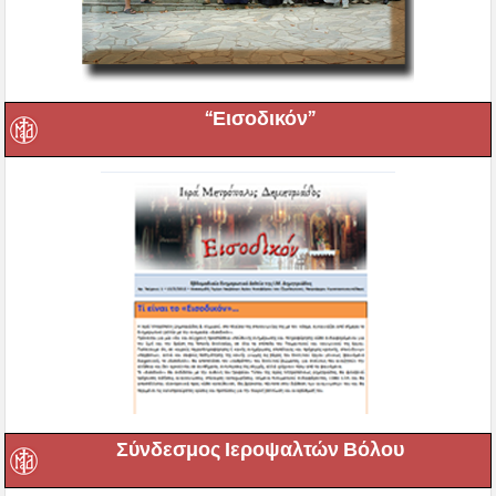
“Εισοδικόν”
Σύνδεσμος Ιεροψαλτών Βόλου