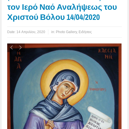
τον Ιερό Ναό Αναλήψεως του
Χριστού Βόλου 14/04/2020
Date:
14 Απριλίου, 2020
in:
Photo Gallery
,
Ειδήσεις