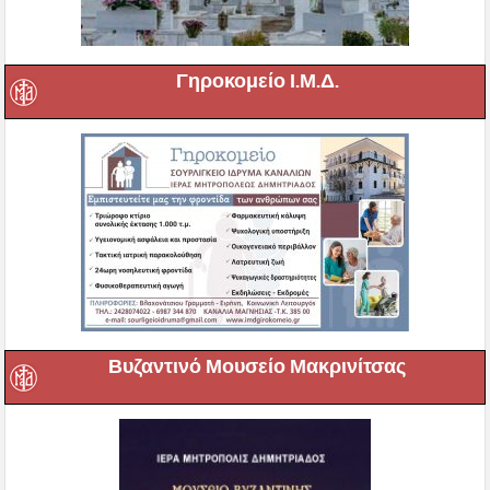
Γηροκομείο Ι.Μ.Δ.
Βυζαντινό Μουσείο Μακρινίτσας