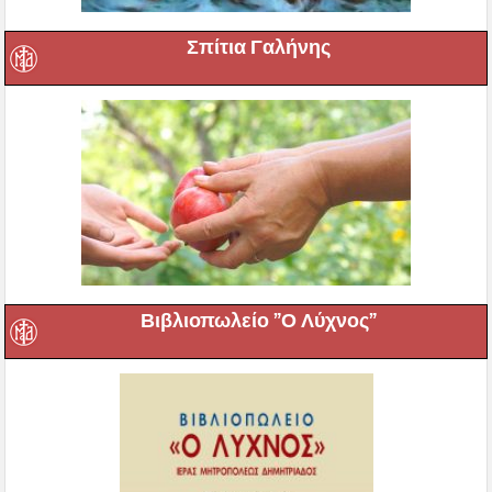
Σπίτια Γαλήνης
Βιβλιοπωλείο ”Ο Λύχνος”