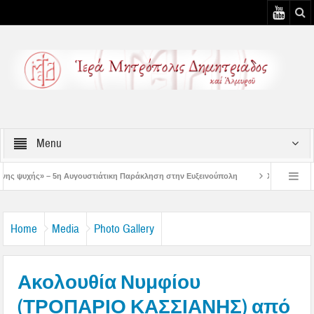
Menu
τιάτικη Παράκληση στην Ευξεινούπολη
Χειροθεσία Πνευματικού και Οικονόμου
ων ολοκληρωμένων κελιών της Παλαιάς Ιεράς Μονής Παναγίας Κάτω Ξενιάς
Home
Media
Photo Gallery
Ακολουθία Νυμφίου
(ΤΡΟΠΑΡΙΟ ΚΑΣΣΙΑΝΗΣ) από