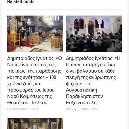
Related posts
Δημητριάδος Ιγνάτιος: «Ο
Δημητριάδος Ιγνάτιος: «Η
Ναός είναι ο τόπος της
Παναγία παρηγορεί και
πίστεως, της παράδοσης
δίνει βάλσαμο σε κάθε
και της ενότητας» – 100
πληγή της ανθρώπινης
χρόνια ζωής και
ψυχής» – 5η
προσφοράς του Ιερού
Αυγουστιάτικη
Ναού Κοιμήσεως της
Παράκληση στην
Θεοτόκου Πτελεού
Ευξεινούπολη
08 Αυγούστου, 2026
08 Αυγούστου, 2026