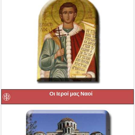
Οι Ιεροί μας Ναοί