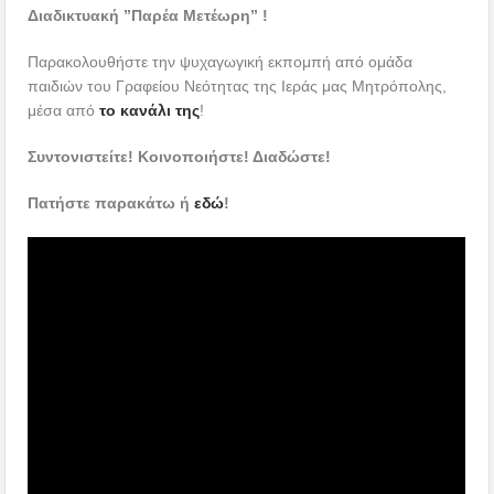
Διαδικτυακή ”Παρέα Μετέωρη” !
Παρακολουθήστε την ψυχαγωγική εκπομπή από ομάδα
παιδιών του Γραφείου Νεότητας της Ιεράς μας Μητρόπολης,
μέσα από
το κανάλι της
!
Συντονιστείτε! Κοινοποιήστε! Διαδώστε!
Πατήστε παρακάτω ή
εδώ
!