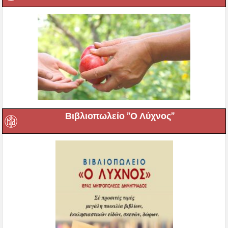
Βιβλιοπωλείο ”Ο Λύχνος”