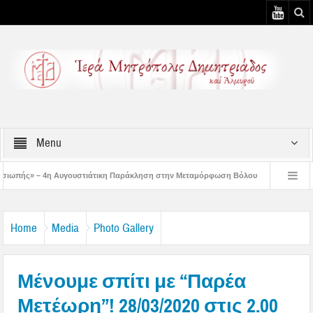
Menu
στιάτικη Παράκληση στην Μεταμόρφωση Βόλου
Επίσκεψη του Δ/ντού της Β/θμ
3η Αυγουστιάτικη Παράκληση στον Άγιο Γεώργιο Νηλείας
Δημητριάδος Ιγνάτιο
Home
Media
Photo Gallery
Μένουμε σπίτι με “Παρέα
Μετέωρη”! 28/03/2020 στις 2.00