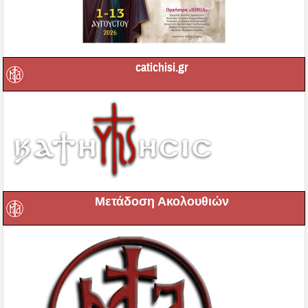
catichisi.gr
Μετάδοση Ακολουθιών