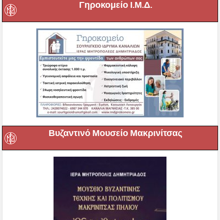
Γηροκομείο Ι.Μ.Δ.
Βυζαντινό Μουσείο Μακρινίτσας