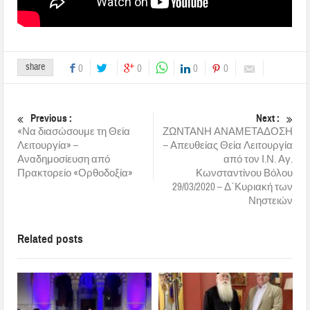
share
0
0
0
0
Previous :
Next :
«Να διασώσουμε τη Θεία
ΖΩΝΤΑΝΗ ΑΝΑΜΕΤΑΔΟΣΗ
Λειτουργία» –
– Απευθείας Θεία Λειτουργία
Αναδημοσίευση από
από τον Ι.Ν. Αγ.
Πρακτορείο «Ορθοδοξία»
Κωνσταντίνου Βόλου
29/03/2020 – Δ΄Κυριακή των
Νηστειών
Related posts