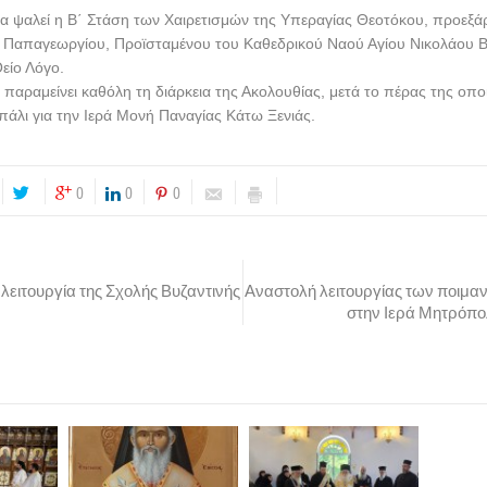
της Παναγίας Λαμπηδόνας στην Ν. Ιωνία
Αγίων Αποστόλων Πέτρου και Παύλου Ν. Ιωνίας
θα μεταφερθεί η Ιερ
όνα της Παναγίας Λαμπηδόνος, διαρκούσης της Μεγάλης Τεσσαρακοστ
που φυλάσσεται στην ομώνυμη Ιερά Μονή του Πηλίου, θα αφιχθεί στον 
 στις 7.00 μ.μ., όπου θα την υποδεχτούν ο ιερός Κλήρος και ο λαός τη
ουργή Εικόνα θα κομίσει ο Γέροντας της Ιεράς Μονής,
Αρχιμ. Χρυσόσ
ελεστεί η Ακολουθία των Β΄ Χαιρετισμών προς την Υπεραγία Θεοτόκο. Σ
ρυπνία.
 θα τελεστούν ο Όρθρος και η Θεία Λειτουργία και στις 5.00 μ.μ. ο Εσπε
3 θα τελεστούν ο Όρθρος και η Θεία Λειτουργία, ιερουργούντος του
Θε
ίας κ. Επιφανίου.
 θα ψαλεί Ιερά Παράκληση προς την Παναγία Λαμπηδόνα και ακολούθως 
το Μοναστήρι της.