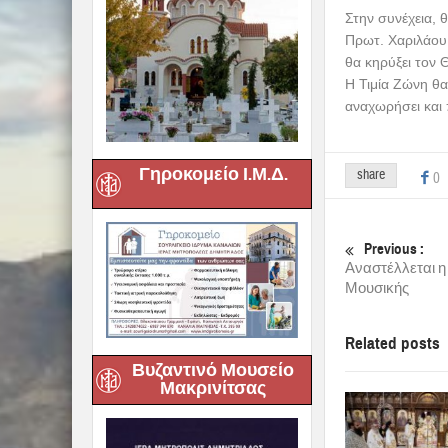
Η Ιερά Εικόνα 
Στον
Ιερό Ναό 
Θαματουργή Εικ
Η Ιερά Εικόνα, 
Παρασκευή 13/3,
Γηροκομείο Ι.Μ.Δ.
Ιερά και Θαυματ
Ακολούθως, θα τ
τελεστεί Ιερά Αγ
Το Σάββατο 14/3
Ιερό Ευχέλαιο.
Την Κυριακή 15/
Επισκόπου Ολβ
Βυζαντινό Μουσείο
Μακρινίτσας
Στις 11.30 π.μ.
θα επιστρέψει σ