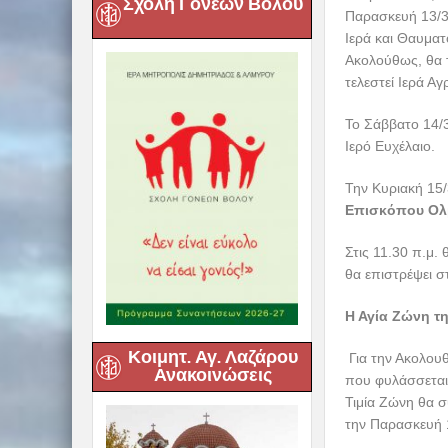
Σχολή Γονέων Βόλου
Η ακολουθία της
στους Ιερούς Να
Δημητριάδος κ.
Γεωργίου Κάτ
2η Ακολουθία 
Εν τω μεταξύ, κ
των Χαιρετισμών
Νικολάου
Βόλ
Κοιμητ. Αγ. Λαζάρου
Ευαγγελιστρίας
Ανακοινώσεις
Επίσης, από την
Κωνσταντίνου 