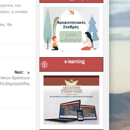
ά και
ής.
Ναό την
ς ενορίας. Την
τομος.
τις 9.30 μ.μ. θα
e-learning
ρινός και το
οφιλεστάτου
η Ιερά Εικόνα