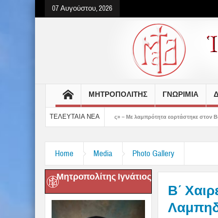
07 Αυγούστου, 2026
ΜΗΤΡΟΠΟΛΙΤΗΣ
ΓΝΩΡΙΜΙΑ
Δ
ΤΕΛΕΥΤΑΙΑ ΝΕΑ
ς έδειξε το μέλλον μας» – Με λαμπρότητα εορτάστηκε στον Βόλο η Μεταμόρφωση(vi
Home
Media
Photo Gallery
Μητροπολίτης Ιγνάτιος
Β΄ Χαιρ
Λαμπηδό