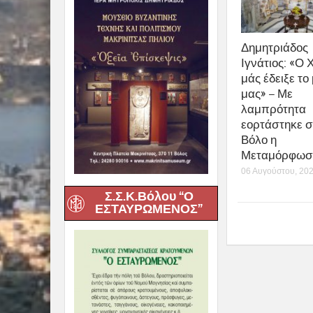
Η Αγία Ζώνη τ
Για την Ακολουθ
που φυλάσσεται
Τιμία Ζώνη θα 
την Παρασκευή 1
Στην συνέχεια, 
Πρωτ. Χαριλάου
θα κηρύξει τον 
Η Τιμία Ζώνη θα
αναχωρήσει και 
Σ.Σ.Κ.Βόλου “Ο
ΕΣΤΑΥΡΩΜΕΝΟΣ”
share
0
Previous :
Αναστέλλεται η
Μουσικής