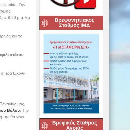
Βρεφονηπιακός
Σταθμός ΙΜΔ
αρασκευή 13/3
λίτης
αό Αγίου
η
ται 2
Ακολουθία
ό Αγίου
αό
10.15μ.μ.
 Ναό Αγίων
Βρεφικός Σταθμός
Αγριάς