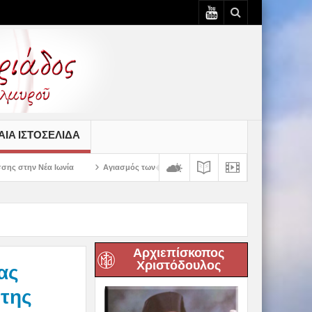
ΙΆ ΙΣΤΟΣΕΛΊΔΑ
Αγιασμός των πρώτων ολοκληρωμένων κελιών της Παλαιάς Ιεράς Μονής Παναγί
Αρχιεπίσκοπος
Χριστόδουλος
ίας
 της