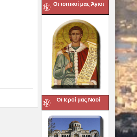
Οι τοπικοί μας Άγιοι
 Παναγίας μας,
μου Βόλου
.
Την
της θα γίνει
ρχοντος του
όλου, ο οποίος
ίας, θα
Οι Ιεροί μας Ναοί
Next :
ντικών δράσεων
λη Δημητριάδος