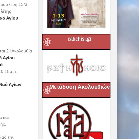
catichisi.gr
Μετάδοση Ακολουθιών