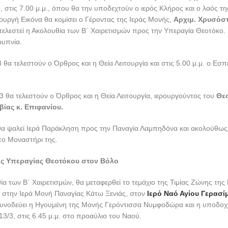
ης
 2
Στάσης των Χαιρετισμών της Υπεραγίας Θεοτόκου θα ψαλεί την Π
ούς και στις Ιερές Μονές της Τοπικής μας Εκκλησίας.
Ο Σεβ. Μητροπο
 Ιγνάτιος,
στις 7.00 μ.μ., θα χοροστατήσει και θα ομιλήσει στον
Ιερό Ν
ω Λεχωνίων
,
όπου θα κηρύξει τον Θείο Λόγο.
Χαιρετισμών
άθε Παρασκευή, κατά τη διάρκεια της Μεγάλης Τεσσαρακοστής, θα τελεί
 της Θεοτόκου, για τους εργαζομένους, στον
Μητροπολιτικό Ιερό Να
ου
,
στον
Ιερό Ναό Αναλήψεως του Χριστού Βόλου και στον
Ιερό Ν
 Νέας Ιωνίας
.
Η Β΄ Ακολουθία θα ξενικά στις 9.00 και θα απολύει στις 
 Παρασκευή 13/3, θα τελείται η Ακολουθία των Χαιρετισμών στον
Ιερό
και Ελένης Βόλου
και στις 12 το μεσημέρι.