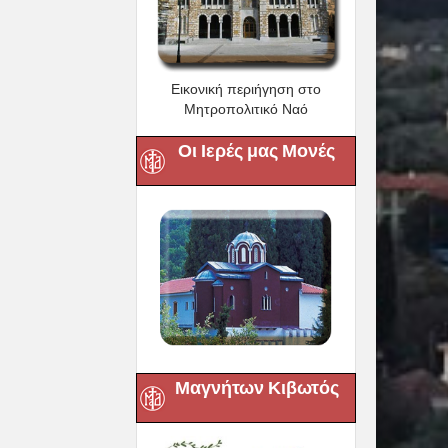
Εικονική περιήγηση στο
Μητροπολιτικό Ναό
Οι Ιερές μας Μονές
Μαγνήτων Κιβωτός