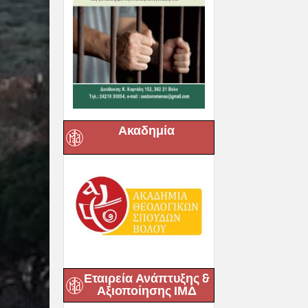
Related posts
Ακαδημία
Δημητριάδος
Ιγνάτιος: «Ο 
μάς έδειξε το
μας» – Με
λαμπρότητα
εορτάστηκε σ
Βόλο η
Μεταμόρφωση
06 Αυγούστου, 20
Εταιρεία Ανάπτυξης &
Αξιοποίησης ΙΜΔ