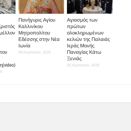
ης Υπεραγίας Θεοτόκου στον Βόλο
ία των Β΄ Χαιρετισμών, θα μεταφερθεί το τεμάχιο της Τιμίας Ζώνης της
 στην Ιερά Μονή Παναγίας Κάτω Ξενιάς, στον
Ιερό Ναό Αγίου Γερασί
συνοδεύει η Ηγουμένη της Μονής Γερόντισσα Νυμφοδώρα και η υποδοχή 
3/3, στις 6.45 μ.μ. στο προαύλιο του Ναού.
θα ψαλεί η Β΄ Στάση των Χαιρετισμών της Υπεραγίας Θεοτόκου, προεξά
 Παπαγεωργίου, Προϊσταμένου του Καθεδρικού Ναού Αγίου Νικολάου Β
Θείο Λόγο.
 παραμείνει καθόλη τη διάρκεια της Ακολουθίας, μετά το πέρας της οπο
πάλι για την Ιερά Μονή Παναγίας Κάτω Ξενιάς.
0
0
0
 λειτουργία της Σχολής Βυζαντινής
Αναστολή λειτουργίας των ποιμα
στην Ιερά Μητρόπο