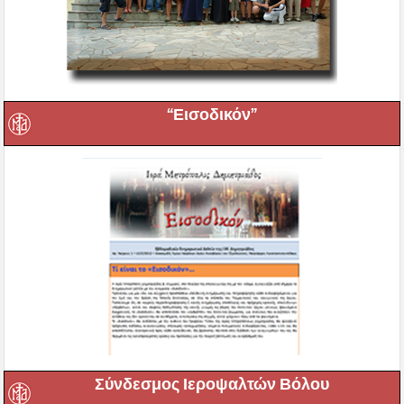
“Εισοδικόν”
Σύνδεσμος Ιεροψαλτών Βόλου