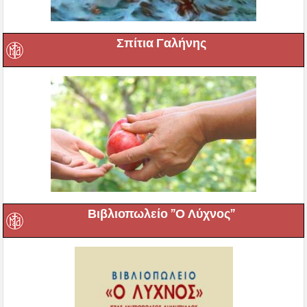
Σπίτια Γαλήνης
Βιβλιοπωλείο ”Ο Λύχνος”