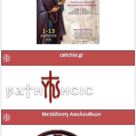
catichisi.gr
Μετάδοση Ακολουθιών