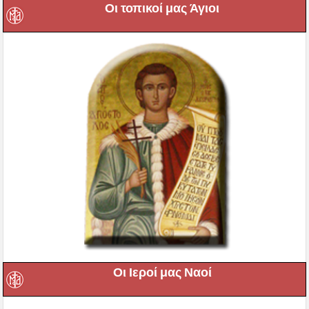
Οι τοπικοί μας Άγιοι
Οι Ιεροί μας Ναοί