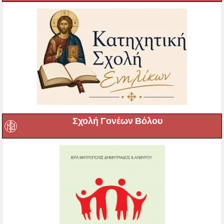
Σχολή Γονέων Βόλου