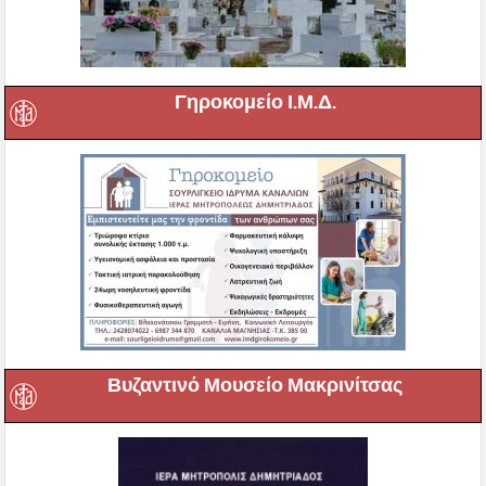
Γηροκομείο Ι.Μ.Δ.
Βυζαντινό Μουσείο Μακρινίτσας