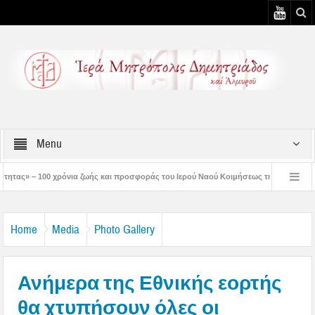
Menu
ωής και προσφοράς του Ιερού Ναού Κοιμήσεως της Θεοτόκου Πτελεού
Δημητριά
μάς έδειξε το μέλλον μας» – Με λαμπρότητα εορτάστηκε στον Βόλο η Μεταμόρφωση(
Home
Media
Photo Gallery
Ανήμερα της Εθνικής εορτής
θα χτυπήσουν όλες οι