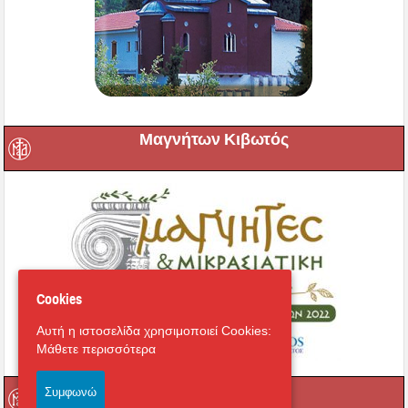
Μαγνήτων Κιβωτός
Cookies
Αυτή η ιστοσελίδα χρησιμοποιεί Cookies:
Μάθετε περισσότερα
Ραδιόφωνο
Συμφωνώ