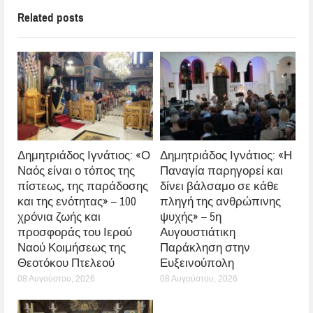
Related posts
Δημητριάδος Ιγνάτιος: «Ο
Δημητριάδος Ιγνάτιος: «Η
Ναός είναι ο τόπος της
Παναγία παρηγορεί και
πίστεως, της παράδοσης
δίνει βάλσαμο σε κάθε
και της ενότητας» – 100
πληγή της ανθρώπινης
χρόνια ζωής και
ψυχής» – 5η
προσφοράς του Ιερού
Αυγουστιάτικη
Ναού Κοιμήσεως της
Παράκληση στην
Θεοτόκου Πτελεού
Ευξεινούπολη
08 Αυγούστου, 2026
08 Αυγούστου, 2026