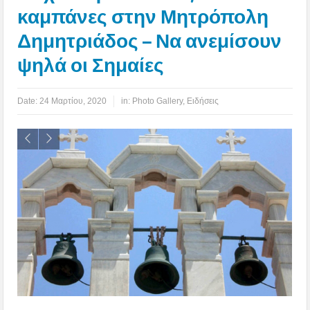
καμπάνες στην Μητρόπολη
Δημητριάδος – Να ανεμίσουν
ψηλά οι Σημαίες
Date:
24 Μαρτίου, 2020
in:
Photo Gallery
,
Ειδήσεις