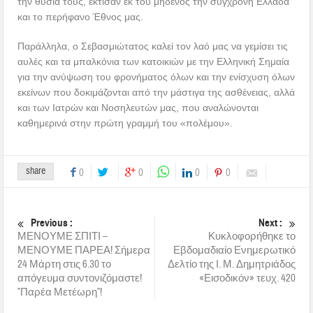
την θυσία τους, έκτισαν εκ του μηδενός την σύγχρονη Ελλάδα
και το περήφανο Έθνος μας.
Παράλληλα, ο Σεβασμιώτατος καλεί τον λαό μας να γεμίσει τις
αυλές και τα μπαλκόνια των κατοικιών με την Ελληνική Σημαία
για την ανύψωση του φρονήματος όλων και την ενίσχυση όλων
εκείνων που δοκιμάζονται από την μάστιγα της ασθένειας, αλλά
και των Ιατρών και Νοσηλευτών μας, που αναλώνονται
καθημερινά στην πρώτη γραμμή του «πολέμου».
share
0
0
0
0
Previous :
Next :
ΜΕΝΟΥΜΕ ΣΠΙΤΙ –
Κυκλοφορήθηκε το
ΜΕΝΟΥΜΕ ΠΑΡΕΑ! Σήμερα
Εβδομαδιαίο Ενημερωτικό
24 Μάρτη στις 6.30 το
Δελτίο της Ι. Μ. Δημητριάδος
απόγευμα συντονιζόμαστε!
«Εισοδικόν» τευχ. 420
”Παρέα Μετέωρη”!