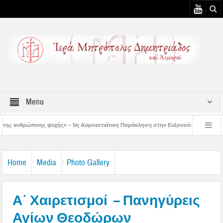
Menu
 5η Αυγουστιάτικη Παράκληση στην Ευξεινούπολη
Χειροθεσία Πνευματικού κα
ωμένων κελιών της Παλαιάς Ιεράς Μονής Παναγίας Κάτω Ξενιάς
Δημητριάδο
Home
Media
Photo Gallery
Α΄ Χαιρετισμοί – Πανηγύρεις
Αγίων Θεοδώρων