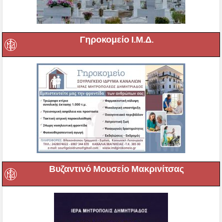
Γηροκομείο Ι.Μ.Δ.
Βυζαντινό Μουσείο Μακρινίτσας