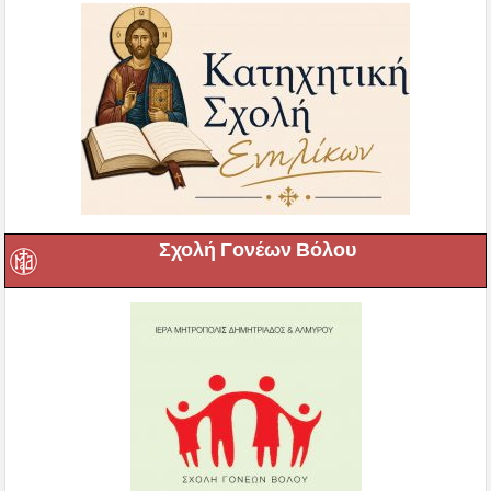
Σχολή Γονέων Βόλου