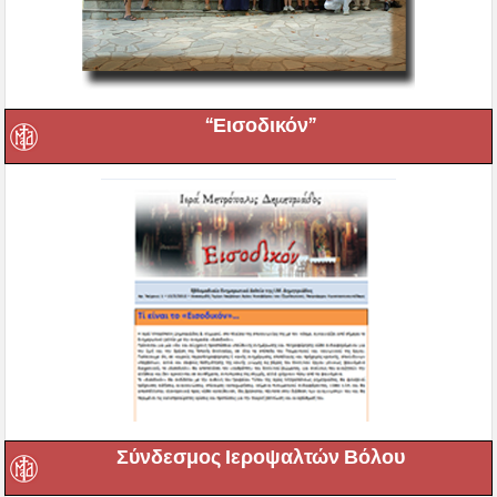
“Εισοδικόν”
Σύνδεσμος Ιεροψαλτών Βόλου