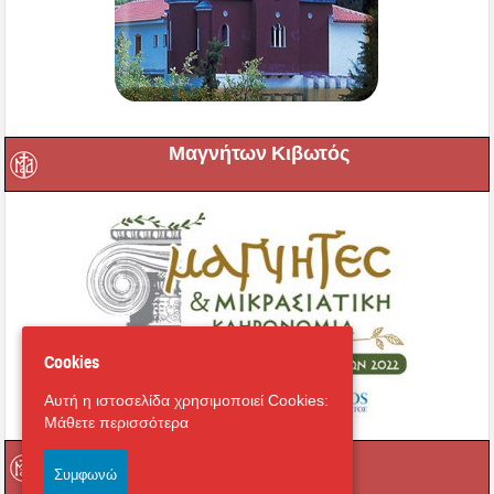
Μαγνήτων Κιβωτός
Cookies
Αυτή η ιστοσελίδα χρησιμοποιεί Cookies:
Μάθετε περισσότερα
Ραδιόφωνο
Συμφωνώ