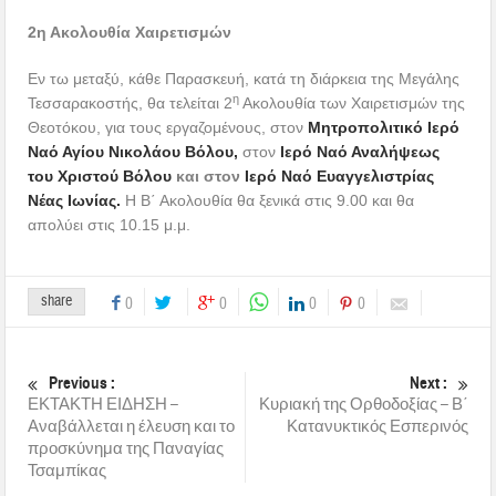
2η Ακολουθία Χαιρετισμών
Εν τω μεταξύ, κάθε Παρασκευή, κατά τη διάρκεια της Μεγάλης
η
Τεσσαρακοστής, θα τελείται 2
Ακολουθία των Χαιρετισμών της
Θεοτόκου, για τους εργαζομένους, στον
Μητροπολιτικό Ιερό
Ναό Αγίου Νικολάου
Βόλου,
στον
Ιερό Ναό Αναλήψεως
του Χριστού Βόλου
και στον
Ιερό Ναό Ευαγγελιστρίας
Νέας Ιωνίας.
Η Β΄ Ακολουθία θα ξενικά στις 9.00 και θα
απολύει στις 10.15 μ.μ.
share
0
0
0
0
Previous :
Next :
ΕΚΤΑΚΤΗ ΕΙΔΗΣΗ –
Κυριακή της Ορθοδοξίας – Β΄
Αναβάλλεται η έλευση και το
Κατανυκτικός Εσπερινός
προσκύνημα της Παναγίας
Τσαμπίκας