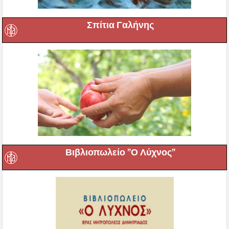
Σπίτια Γαλήνης
Βιβλιοπωλείο ”Ο Λύχνος”