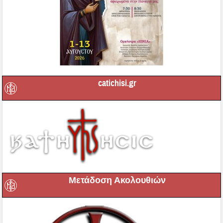
catichisi.gr
Μετάδοση Ακολουθιών