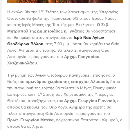
ης
Η ακολουθία της 1
Στάσης των Χαιρετισμών της Υπεραγίας
Θεοτόκου θα ψαλεί την Παρασκευή 6/3 στους Ιερούς Ναούς
και στις Ιερές Μονές της Τοπικής μας Εκκλησίας.
Ο Σεβ.
Μητροπολίτης Δημητριάδος κ. Ιγνάτιος
θα χοροστατήσει
και θα ομιλήσει στον πανηγυρίζοντα
Ιερό Ναό Αγίων
Θεοδώρων Βόλου
,
στις 7.00 μ.μ., όπου θα κηρύξει τον Θείο
Λόγο. Ανήμερα της εορτής, θα τελεστεί πανηγυρική Θεία
Λειτουργία, ιερουργούντος του
Αρχιμ. Γρηγορίου
Χατζηνικολάου.
Την μνήμη των Αγίων Θεοδώρων πανηγυρίζει, επίσης και ο
Ναός του
ομωνύμου χωρίου της επαρχίας Αλμυρού,
όπου
την παραμονή της εορτής θα τελεστεί ο Μέγας Πανηγυρικός
η
Εσπερινός και η 1
Στάση των Χαιρετισμών της Υπεραγίας
Θεοτόκου, προεξάρχοντος του
Αρχιμ. Γεωργίου Γιαννιού,
ο
οποίος θα κηρύξει τον Θείο Λόγο. Ανήμερα της εορτής θα
τελεστεί πανηγυρική Θεία Λειτουργία, ιερουργούντος του
Πρωτ. Γεωργίου Μπέκα,
Αρχιερατικού Επιτρόπου Αλμυρού
,
ο
οποίος θα ομιλήσει.